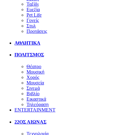
Ταξίδι
Ευεξία
Pet Life
Γονείς
Στυλ
Προτάσεις
ΑΘΛΗΤΙΚΑ
ΠΟΛΙΤΣΜΟΣ
Θέατρο
Μουσική
Χορός
Μουσεία
Σινεμά
Βιβλίο
Εικαστικά
Τηλεόραση
ENTERTAINMENT
22ΟΣ ΑΙΩΝΑΣ
Τεχνολογία