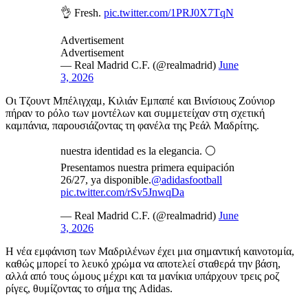
👌 Fresh.
pic.twitter.com/1PRJ0X7TqN
Advertisement
Advertisement
— Real Madrid C.F. (@realmadrid)
June
3, 2026
Οι Τζουντ Μπέλιγχαμ, Κιλιάν Εμπαπέ και Βινίσιους Ζούνιορ
πήραν το ρόλο των μοντέλων και συμμετείχαν στη σχετική
καμπάνια, παρουσιάζοντας τη φανέλα της Ρεάλ Μαδρίτης.
nuestra identidad es la elegancia. ⚪
Presentamos nuestra primera equipación
26/27, ya disponible.
@adidasfootball
pic.twitter.com/rSv5JnwqDa
— Real Madrid C.F. (@realmadrid)
June
3, 2026
Η νέα εμφάνιση των Μαδριλένων έχει μια σημαντική καινοτομία,
καθώς μπορεί το λευκό χρώμα να αποτελεί σταθερά την βάση,
αλλά από τους ώμους μέχρι και τα μανίκια υπάρχουν τρεις ροζ
ρίγες, θυμίζοντας το σήμα της Adidas.