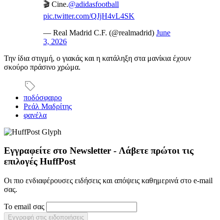
🎬 Cine.
@adidasfootball
pic.twitter.com/QJjH4vL4SK
— Real Madrid C.F. (@realmadrid)
June
3, 2026
Την ίδια στιγμή, ο γιακάς και η κατάληξη στα μανίκια έχουν
σκούρο πράσινο χρώμα.
ποδόσφαιρο
Ρεάλ Μαδρίτης
φανέλα
Εγγραφείτε στο Newsletter - Λάβετε πρώτοι τις
επιλογές HuffPost
Οι πιο ενδιαφέρουσες ειδήσεις και απόψεις καθημερινά στο e-mail
σας.
Το email σας
Εγγραφή στις ειδοποιήσεις