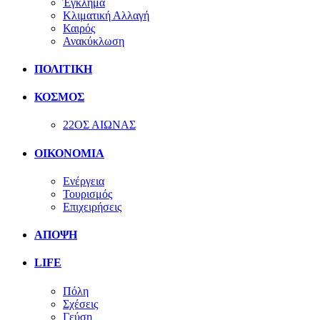
Έγκλημα
Κλιματική Αλλαγή
Καιρός
Ανακύκλωση
ΠΟΛΙΤΙΚΗ
ΚΟΣΜΟΣ
22ΟΣ ΑΙΩΝΑΣ
ΟΙΚΟΝΟΜΙΑ
Ενέργεια
Τουρισμός
Επιχειρήσεις
ΑΠΟΨΗ
LIFE
Πόλη
Σχέσεις
Γεύση