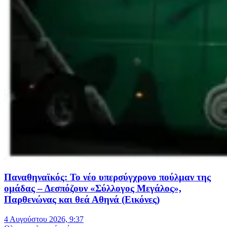
Παναθηναϊκός: Το νέο υπερσύγχρονο πούλμαν της
ομάδας – Δεσπόζουν «Σύλλογος Μεγάλος»,
Παρθενώνας και θεά Αθηνά (Εικόνες)
4 Αυγούστου 2026, 9:37