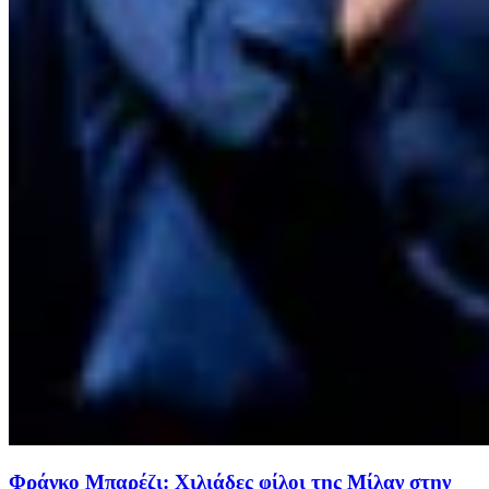
Φράνκο Μπαρέζι: Χιλιάδες φίλοι της Μίλαν στην