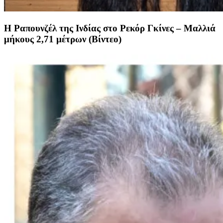
Η Ραπουνζέλ της Ινδίας στο Ρεκόρ Γκίνες – Μαλλιά
μήκους 2,71 μέτρων (Βίντεο)