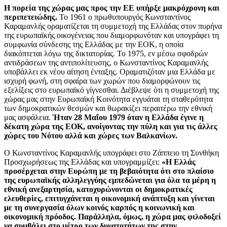
Η πορεία της χώρας μας προς την ΕΕ υπήρξε μακρόχρονη και
περιπετειώδης.
Το 1961 ο πρωθυπουργός Κωνσταντίνος
Καραμανλής οραματίζεται τη συμμετοχή της Ελλάδας στον πυρήνα
της ευρωπαϊκής οικογένειας που διαμορφωνόταν και υπογράφει τη
συμφωνία σύνδεσης της Ελλάδας με την ΕΟΚ, η οποία
διακόπτεται λόγω της δικτατορίας. Το 1975, εν μέσω σφοδρών
αντιδράσεων της αντιπολίτευσης, ο Κωνσταντίνος Καραμανλής
υποβάλλει εκ νέου αίτηση ένταξης. Οραματιζόταν μια Ελλάδα με
ισχυρή φωνή, στη σφαίρα των χωρών που διαμορφώνουν τις
εξελίξεις στο ευρωπαϊκό γίγνεσθαι. Διέβλεψε ότι η συμμετοχή της
χώρας μας στην Ευρωπαϊκή Κοινότητα εγγυάται τη σταθερότητα
των δημοκρατικών θεσμών και θωρακίζει περαιτέρω την εθνική
μας ασφάλεια.
Ήταν 28 Μαΐου 1979 όταν η Ελλάδα έγινε η
δέκατη χώρα της ΕΟΚ, ανοίγοντας την πύλη και για τις άλλες
χώρες του Νότου αλλά και χώρες των Βαλκανίων.
Ο Κωνσταντίνος Καραμανλής υπογράφει στο Ζάππειο τη Συνθήκη
Προσχωρήσεως της Ελλάδας και υπογραμμίζει:
«Η Ελλάς
προσέρχεται στην Ευρώπη με τη βεβαιότητα ότι στο πλαίσιο
της ευρωπαϊκής αλληλεγγύης εμπεδώνεται για όλα τα μέρη η
εθνική ανεξαρτησία, κατοχυρώνονται οι δημοκρατικές
ελευθερίες, επιτυγχάνεται η οικονομική ανάπτυξη και γίνεται
με τη συνεργασία όλων κοινός καρπός η κοινωνική και
οικονομική πρόοδος. Παράλληλα, όμως, η χώρα μας φιλοδοξεί
να συμβάλει στο μέτρο των δυνατοτήτων της στην