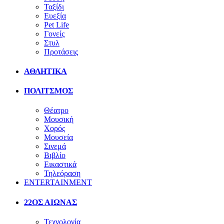
Ταξίδι
Ευεξία
Pet Life
Γονείς
Στυλ
Προτάσεις
ΑΘΛΗΤΙΚΑ
ΠΟΛΙΤΣΜΟΣ
Θέατρο
Μουσική
Χορός
Μουσεία
Σινεμά
Βιβλίο
Εικαστικά
Τηλεόραση
ENTERTAINMENT
22ΟΣ ΑΙΩΝΑΣ
Τεχνολογία