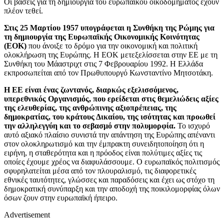
Οι βάσεις για τη δημιουργία του ευρωπαϊκού οικοδομήματος έχουν
πλέον τεθεί.
Στις 25 Μαρτίου 1957 υπογράφεται η Συνθήκη της Ρώμης για
τη δημιουργία της Ευρωπαϊκής Οικονομικής Κοινότητας
(ΕΟΚ)
που άνοιξε το δρόμο για την οικονομική και πολιτική
ολοκλήρωση της Ευρώπης. Η ΕΟΚ μετεξελίσσεται στην ΕΕ με τη
Συνθήκη του Μάαστριχτ στις 7 Φεβρουαρίου 1992. Η Ελλάδα
εκπροσωπείται από τον Πρωθυπουργό Κωνσταντίνο Μητσοτάκη.
Η ΕΕ είναι ένας ζωντανός, διαρκώς εξελισσόμενος,
υπερεθνικός Οργανισμός, που ερείδεται στις θεμελιώδεις αξίες
της ελευθερίας, της ανθρώπινης αξιοπρέπειας, της
δημοκρατίας, του κράτους Δικαίου, της ισότητας και προωθεί
την αλληλεγγύη και το σεβασμό στην πολυμορφία.
Το ισχυρό
αυτό αξιακό πλαίσιο συνιστά την απάντηση της Ευρώπης απέναντι
στον ολοκληρωτισμό και την έμπρακτη συνειδητοποίηση ότι η
ειρήνη, η σταθερότητα και η πρόοδος είναι πολύτιμες αξίες τις
οποίες έχουμε χρέος να διαφυλάσσουμε. Ο ευρωπαϊκός πολιτισμός
σφυρηλατείται μέσα από τον πλουραλισμό, τις διαφορετικές
εθνικές ταυτότητες, γλώσσες και παραδόσεις και έχει ως στόχο τη
δημοκρατική συνύπαρξη και την αποδοχή της ποικιλομορφίας όλων
όσων ζουν στην ευρωπαϊκή ήπειρο.
Advertisement