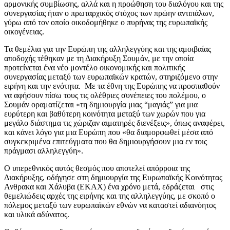
αρμονικής συμβίωσης, αλλά και η προώθηση του διαλόγου και της
συνεργασίας ήταν ο πρωταρχικός στόχος των πρώην αντιπάλων,
γύρω από τον οποίο οικοδομήθηκε ο πυρήνας της ευρωπαϊκής
οικογένειας.
Τα θεμέλια για την Ευρώπη της αλληλεγγύης και της αμοιβαίας
αποδοχής τέθηκαν με τη Διακήρυξη Σουμάν, με την οποία
προτείνεται ένα νέο μοντέλο οικονομικής και πολιτικής
συνεργασίας μεταξύ των ευρωπαϊκών κρατών, στηριζόμενο στην
ειρήνη και την ενότητα. Με τα έθνη της Ευρώπης να προσπαθούν
να αφήσουν πίσω τους τις ολέθριες συνέπειες του πολέμου, ο
Σουμάν οραματίζεται «τη δημιουργία μιας “μαγιάς” για μια
ευρύτερη και βαθύτερη κοινότητα μεταξύ των χωρών που για
μεγάλο διάστημα τις χώριζαν αιματηρές διενέξεις», όπως αναφέρει,
και κάνει λόγο για μια Ευρώπη που «θα διαμορφωθεί μέσα από
συγκεκριμένα επιτεύγματα που θα δημιουργήσουν μια εν τοις
πράγμασι αλληλεγγύη».
Ο υπερεθνικός αυτός θεσμός που αποτελεί απόρροια της
Διακήρυξης, οδήγησε στη δημιουργία της Ευρωπαϊκής Κοινότητας
Ανθρακα και Χάλυβα (ΕΚΑΧ) ένα χρόνο μετά, εδράζεται στις
θεμελιώδεις αρχές της ειρήνης και της αλληλεγγύης, με σκοπό ο
πόλεμος μεταξύ των ευρωπαϊκών εθνών να καταστεί αδιανόητος
και υλικά αδύνατος.