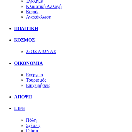
Έγκλημα
Κλιματική Αλλαγή
Καιρός
Ανακύκλωση
ΠΟΛΙΤΙΚΗ
ΚΟΣΜΟΣ
22ΟΣ ΑΙΩΝΑΣ
ΟΙΚΟΝΟΜΙΑ
Ενέργεια
Τουρισμός
Επιχειρήσεις
ΑΠΟΨΗ
LIFE
Πόλη
Σχέσεις
Γεύση