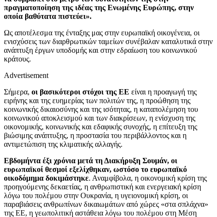
πραγματοποίηση της ιδέας της Ενωμένης Ευρώπης, στην
οποία βαθύτατα πιστεύει».
Ως αποτέλεσμα της ένταξης μας στην ευρωπαϊκή οικογένεια, οι
ενισχύσεις των διαρθρωτικών ταμείων συνέβαλαν καταλυτικά στην
ανάπτυξη έργων υποδομής και στην εδραίωση του κοινωνικού
κράτους.
Advertisement
Σήμερα,
οι βασικότεροι στόχοι της ΕΕ
είναι η προαγωγή της
ειρήνης και της ευημερίας των πολιτών της, η προώθηση της
κοινωνικής δικαιοσύνης και της ισότητας, η καταπολέμηση του
κοινωνικού αποκλεισμού και των διακρίσεων, η ενίσχυση της
οικονομικής, κοινωνικής και εδαφικής συνοχής, η επίτευξη της
βιώσιμης ανάπτυξης, η προστασία του περιβάλλοντος και η
αντιμετώπιση της κλιματικής αλλαγής.
Εβδομήντα έξι χρόνια μετά τη Διακήρυξη Σουμάν, οι
ευρωπαϊκοί θεσμοί εξελίχθηκαν, ωστόσο το ευρωπαϊκό
οικοδόμημα δοκιμάστηκε
. Αναμφίβολα, η οικονομική κρίση της
προηγούμενης δεκαετίας, η ανθρωπιστική και ενεργειακή κρίση
λόγω του πολέμου στην Ουκρανία, η υγειονομική κρίση, οι
παραβιάσεις ανθρωπίνων δικαιωμάτων από χώρες «στα σπλάχνα»
της ΕΕ, η γεωπολιτική αστάθεια λόγω του πολέμου στη Μέση