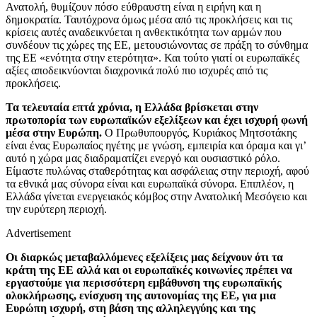
Ανατολή, θυμίζουν πόσο εύθραυστη είναι η ειρήνη και η
δημοκρατία. Ταυτόχρονα όμως μέσα από τις προκλήσεις και τις
κρίσεις αυτές αναδεικνύεται η ανθεκτικότητα των αρμών που
συνδέουν τις χώρες της ΕΕ, μετουσιώνοντας σε πράξη το σύνθημα
της ΕΕ «ενότητα στην ετερότητα». Και τούτο γιατί οι ευρωπαϊκές
αξίες αποδεικνύονται διαχρονικά πολύ πιο ισχυρές από τις
προκλήσεις.
Τα τελευταία επτά χρόνια, η Ελλάδα βρίσκεται στην
πρωτοπορία των ευρωπαϊκών εξελίξεων και έχει ισχυρή φωνή
μέσα στην Ευρώπη.
Ο Πρωθυπουργός, Κυριάκος Μητσοτάκης
είναι ένας Ευρωπαίος ηγέτης με γνώση, εμπειρία και όραμα και γι’
αυτό η χώρα μας διαδραματίζει ενεργό και ουσιαστικό ρόλο.
Είμαστε πυλώνας σταθερότητας και ασφάλειας στην περιοχή, αφού
τα εθνικά μας σύνορα είναι και ευρωπαϊκά σύνορα. Επιπλέον, η
Ελλάδα γίνεται ενεργειακός κόμβος στην Ανατολική Μεσόγειο και
την ευρύτερη περιοχή.
Advertisement
Οι διαρκώς μεταβαλλόμενες εξελίξεις μας δείχνουν ότι τα
κράτη της ΕΕ αλλά και οι ευρωπαϊκές κοινωνίες πρέπει να
εργαστούμε για περισσότερη εμβάθυνση της ευρωπαϊκής
ολοκλήρωσης, ενίσχυση της αυτονομίας της ΕΕ, για μια
Ευρώπη ισχυρή, στη βάση της αλληλεγγύης και της