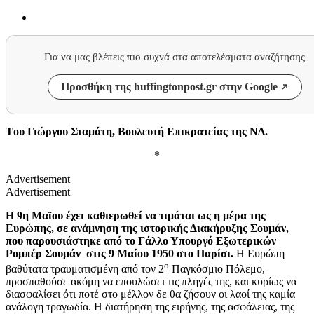
Για να μας βλέπεις πιο συχνά στα αποτελέσματα αναζήτησης
Προσθήκη της huffingtonpost.gr στην Google
Tου Γιώργου Σταμάτη, Βουλευτή Επικρατείας της ΝΔ.
*
Advertisement
Advertisement
Η 9η Μαϊου έχει καθιερωθεί να τιμάται ως η μέρα της
Ευρώπης, σε ανάμνηση της ιστορικής Διακήρυξης Σουμάν,
που παρουσιάστηκε από το Γάλλο Υπουργό Εξωτερικών
Ρομπέρ Σουμάν στις 9 Μαίου 1950 στο Παρίσι.
Η Ευρώπη
ο
βαθύτατα τραυματισμένη από τον 2
Παγκόσμιο Πόλεμο,
προσπαθούσε ακόμη να επουλώσει τις πληγές της, και κυρίως να
διασφαλίσει ότι ποτέ στο μέλλον δε θα ζήσουν οι λαοί της καμία
ανάλογη τραγωδία. Η διατήρηση της ειρήνης, της ασφάλειας, της