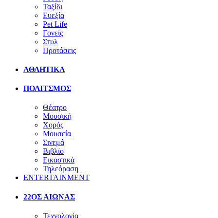
Ταξίδι
Ευεξία
Pet Life
Γονείς
Στυλ
Προτάσεις
ΑΘΛΗΤΙΚΑ
ΠΟΛΙΤΣΜΟΣ
Θέατρο
Μουσική
Χορός
Μουσεία
Σινεμά
Βιβλίο
Εικαστικά
Τηλεόραση
ENTERTAINMENT
22ΟΣ ΑΙΩΝΑΣ
Τεχνολογία