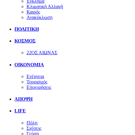
Έγκλημα
Κλιματική Αλλαγή
Καιρός
Ανακύκλωση
ΠΟΛΙΤΙΚΗ
ΚΟΣΜΟΣ
22ΟΣ ΑΙΩΝΑΣ
ΟΙΚΟΝΟΜΙΑ
Ενέργεια
Τουρισμός
Επιχειρήσεις
ΑΠΟΨΗ
LIFE
Πόλη
Σχέσεις
Γεύση