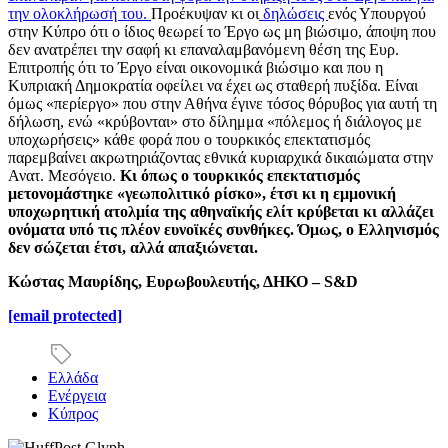
την ολοκλήρωσή του.
Προέκυψαν κι οι
δηλώσεις
ενός Υπουργού
στην Κύπρο ότι ο ίδιος θεωρεί το Έργο ως μη βιώσιμο, άποψη που
δεν ανατρέπει την σαφή κι επαναλαμβανόμενη θέση της Ευρ.
Επιτροπής ότι το Έργο είναι οικονομικά βιώσιμο και που η
Κυπριακή Δημοκρατία οφείλει να έχει ως σταθερή πυξίδα. Είναι
όμως «περίεργο» που στην Αθήνα έγινε τόσος θόρυβος για αυτή τη
δήλωση, ενώ «κρύβονται» στο δίλημμα «πόλεμος ή διάλογος με
υποχωρήσεις» κάθε φορά που ο τουρκικός επεκτατισμός
παρεμβαίνει ακρωτηριάζοντας εθνικά κυριαρχικά δικαιώματα στην
Ανατ. Μεσόγειο.
Κι όπως ο τουρκικός επεκτατισμός
μετονομάστηκε «γεωπολιτικό ρίσκο», έτσι κι η εμμονική
υποχωρητική ατολμία της αθηναϊκής ελίτ κρύβεται κι αλλάζει
ονόματα υπό τις πλέον ευνοϊκές συνθήκες. Όμως, ο Ελληνισμός
δεν σώζεται έτσι, αλλά απαξιώνεται.
Κώστας Μαυρίδης, Ευρωβουλευτής, ΔΗΚΟ –
S
&
D
[email protected]
Ελλάδα
Ενέργεια
Κύπρος