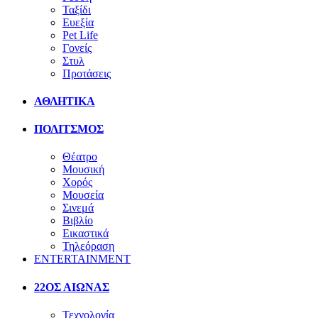
Ταξίδι
Ευεξία
Pet Life
Γονείς
Στυλ
Προτάσεις
ΑΘΛΗΤΙΚΑ
ΠΟΛΙΤΣΜΟΣ
Θέατρο
Μουσική
Χορός
Μουσεία
Σινεμά
Βιβλίο
Εικαστικά
Τηλεόραση
ENTERTAINMENT
22ΟΣ ΑΙΩΝΑΣ
Τεχνολογία