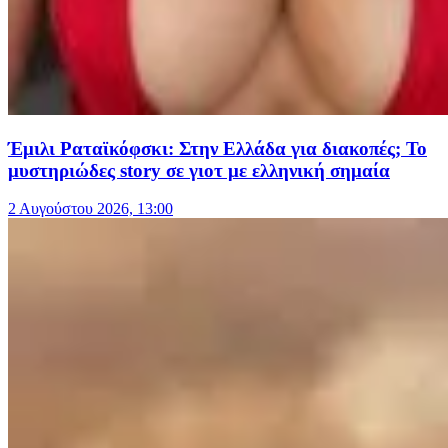
Έμιλι Ραταϊκόφσκι: Στην Ελλάδα για διακοπές; Το
μυστηριώδες story σε γιοτ με ελληνική σημαία
2 Αυγούστου 2026, 13:00