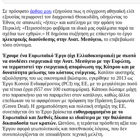
Σε πρόσφατο
άρθρο μου
εξηγούσα πως η σύγχρονη αθηναϊκή ελίτ
εξουσίας περιφρονεί τον διαχρονικό Θουκυδίδη, οδηγώντας το
Έθνος σε απανωτές «ήττες» και κατέληγα με την φράση του
Περικλή: «Περισσότερο φοβάμαι τα ιδικά μας σφάλματα παρά τα
σχέδια των εχθρών.» Η δημόσια συζήτηση με επίκεντρο το έργο
ηλεκτρικής διασύνδεσης στην Ανατ. Μεσόγειο,
το επιβεβαίωσε
τόσο σύντομα.
Έχουμε ένα Ευρωπαϊκό Έργο (όχι Ελλαδοκυπριακό) με σκοπό
να συνδέσει ενεργειακά την Ανατ. Μεσόγειο με την Ευρώπη,
να τερματιστεί την ενεργειακή απομόνωση της Κύπρου και με
δυνατότητα μείωσης του κόστους ενέργειας.
Κατόπιν αυστηρής
αξιολόγησης του ως οικονομικά βιώσιμου, εγκρίθηκε το 2013 ως
Έργο Κοινού Ενδιαφέροντος (PCI) της ΕΕ, με το μεγαλύτερο ποσό
για τέτοια έργα (657 συν 100 εκατομμύρια). Κάποιοι δώσαμε μάχη
στο παρασκήνιο για να παραμείνει στον κατάλογο, καθώς άλλοι
επεδίωκαν να το αφαιρέσουν με πρόφαση την Πράσινη Συμφωνία
(Green Deal). Η χρηματοδότηση και πολιτική στήριξη της ΕΕ,
συνεπάγεται ότι το Έργο βρίσκεται
ευθυγραμμισμένο με το
Ευρωπαϊκό και Διεθνές Δίκαιο κι ιδιαίτερα με την θαλάσσια
δικαιοδοσία των κρατών.
Ωστόσο, η τεράστια πρόσθετη αξία του
Έργου αφορά γεωπολιτικούς και πανεθνικούς λόγους, που δεν
συνυπολογίζονται σε οποιαδήποτε τεχνική μελέτη.