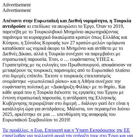
Advertisement
Advertisement
Απέναντι στην Ευρωπαϊκή και Διεθνή νομιμότητα, η Τουρκία
αντιδρούσε
κι επεδίωκε να ακυρώσει το Έργο. Όταν το 2019,
παρενέβη με το Τουρκολιβυκό Μνημόνιο ακρωτηριάζοντας
παράνομα τα κυριαρχικά δικαιώματα κρατών όπως Ελλάδας και
Κύπρου, η Σύνοδος Κορυφής των 27 κρατών-μελών ομόφωνα
καταδίκασε ως νομικά άκυρο το Μνημόνιο και αντίθετο με το
Διεθνές Δίκαιο, αλλά η Τουρκία συνέχισε να παρεμβαίνει με
στρατιωτική παρουσία. Έτσι, ο … ευφάνταστος ΥΠΕΞ κ.
Γεραπετρίτης με τις ευλογίες του Πρωθυπουργού,
αποφάσισαν να
μεταφέρουν τις τουρκικές παρανομίες από το Ευρωπαϊκό πλαίσιο
στο διμερές επίπεδο. Έκτοτε ο τουρκικός επεκτατισμός
ονομάστηκε «γεωπολιτικό ρίσκο» και η Αθήνα συνέχισε την
ευφάνταστη πολιτική με «Διακήρυξη Φιλίας» με το θηρίο.. Και
κάθε φορά που η Τουρκία διέκοπτε τις εργασίες του Έργου με
έντονη στρατιωτική παρουσία, η αντίδραση της Ελληνικής
Κυβέρνησης περιοριζόταν στο διμερή .. διάλογο γιατί δεν είναι η
κατάλληλη ώρα για αντιδράσεις. Μάλιστα, τον περασμένο Ιούνιο
2025, αρκέστηκε σε μια … υπενθύμιση της αναφοράς του
Ευρωπαϊκού Συμβουλίου το 2019!
Τις προάλλες, η Ευρ. Επιτροπή και η Ύπατη Εκπρόσωπος της ΕΕ
επανέλαβαν για πολλοστή φορά την στήριξη τους στο Έργο και για