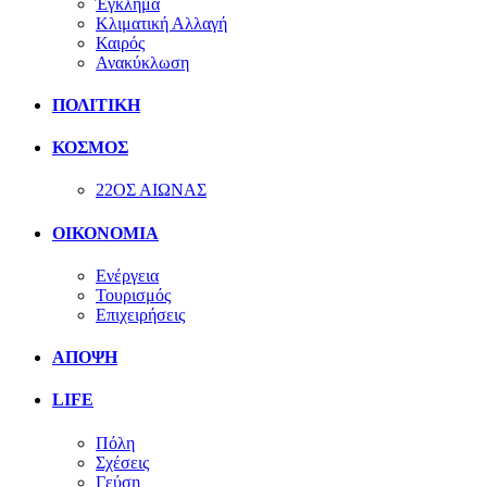
Έγκλημα
Κλιματική Αλλαγή
Καιρός
Ανακύκλωση
ΠΟΛΙΤΙΚΗ
ΚΟΣΜΟΣ
22ΟΣ ΑΙΩΝΑΣ
ΟΙΚΟΝΟΜΙΑ
Ενέργεια
Τουρισμός
Επιχειρήσεις
ΑΠΟΨΗ
LIFE
Πόλη
Σχέσεις
Γεύση