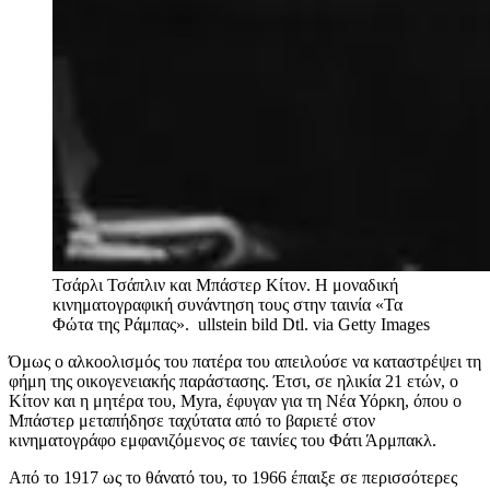
Τσάρλι Τσάπλιν και Μπάστερ Κίτον. Η μοναδική
κινηματογραφική συνάντηση τους στην ταινία «Τα
Φώτα της Ράμπας».
ullstein bild Dtl. via Getty Images
Όμως ο αλκοολισμός του πατέρα του απειλούσε να καταστρέψει τη
φήμη της οικογενειακής παράστασης. Έτσι, σε ηλικία 21 ετών, ο
Κίτον και η μητέρα του, Myra, έφυγαν για τη Νέα Υόρκη, όπου ο
Μπάστερ μεταπήδησε ταχύτατα από το βαριετέ στον
κινηματογράφο εμφανιζόμενος σε ταινίες του Φάτι Άρμπακλ.
Από το 1917 ως το θάνατό του, το 1966 έπαιξε σε περισσότερες