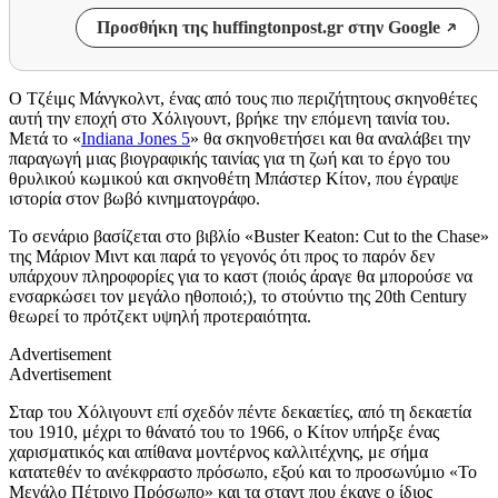
Προσθήκη της huffingtonpost.gr στην Google
Ο Τζέιμς Μάνγκολντ, ένας από τους πιο περιζήτητους σκηνοθέτες
αυτή την εποχή στο Χόλιγουντ, βρήκε την επόμενη ταινία του.
Μετά το «
Indiana Jones 5
» θα σκηνοθετήσει και θα αναλάβει την
παραγωγή μιας βιογραφικής ταινίας για τη ζωή και το έργο του
θρυλικού κωμικού και σκηνοθέτη Μπάστερ Κίτον, που έγραψε
ιστορία στον βωβό κινηματογράφο.
Το σενάριο βασίζεται στο βιβλίο «Buster Keaton: Cut to the Chase»
της Μάριον Μιντ και παρά το γεγονός ότι προς το παρόν δεν
υπάρχουν πληροφορίες για το καστ (ποιός άραγε θα μπορούσε να
ενσαρκώσει τον μεγάλο ηθοποιό;), το στούντιο της 20th Century
θεωρεί το πρότζεκτ υψηλή προτεραιότητα.
Advertisement
Advertisement
Σ
ταρ του Χόλιγουντ επί σχεδόν πέντε δεκαετίες, από τη δεκαετία
του 1910, μέχρι το θάνατό του το 1966,
ο
Κίτον
υπήρξε ένας
χαρισματικός και απίθανα μοντέρνος καλλιτέχνης, με σήμα
κατατεθέν το ανέκφραστο πρόσωπο, εξού και το προσωνύμιο
«Το
Μεγάλο Πέτρινο Πρόσωπο»
και τα σταντ που έκανε
ο ίδιος