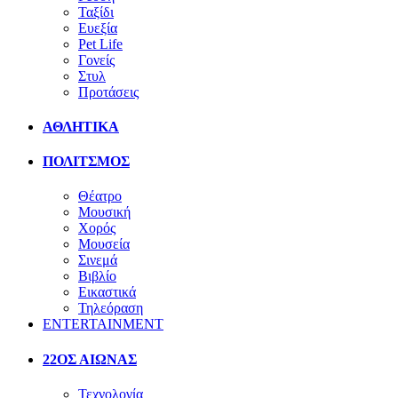
Ταξίδι
Ευεξία
Pet Life
Γονείς
Στυλ
Προτάσεις
ΑΘΛΗΤΙΚΑ
ΠΟΛΙΤΣΜΟΣ
Θέατρο
Μουσική
Χορός
Μουσεία
Σινεμά
Βιβλίο
Εικαστικά
Τηλεόραση
ENTERTAINMENT
22ΟΣ ΑΙΩΝΑΣ
Τεχνολογία