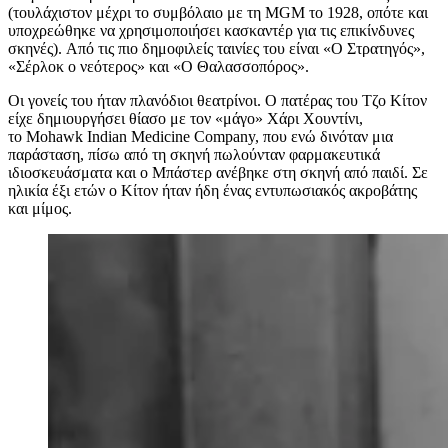
(τουλάχιστον μέχρι το συμβόλαιο με τη MGM το 1928, οπότε και
υποχρεώθηκε να χρησιμοποιήσει κασκαντέρ για τις επικίνδυνες
σκηνές).
Από τις πιο δημοφιλείς
ταινίες
του είναι
«
Ο Στρατηγός
»
,
«
Σέρλοκ
ο νεότερος»
και
«Ο
Θαλασσοπόρος».
Οι γονείς του ήταν πλανόδιοι θεατρίνοι. Ο πατέρας του Τζο Κίτον
είχε δημιουργήσει θίασο με τον «μάγο» Χάρι Χουντίνι,
τ
ο
Mohawk Indian Medicine Company
, που ενώ δινόταν μια
παράσταση, πίσω από τη σκηνή πωλούνταν φαρμακευτικά
ιδιοσκευάσματα
και ο Μπάστερ ανέβηκε στη σκηνή από παιδί. Σε
ηλικία έξι ετών ο Κίτον ήταν ήδη ένας εντυπωσιακός ακροβάτης
και μίμος.