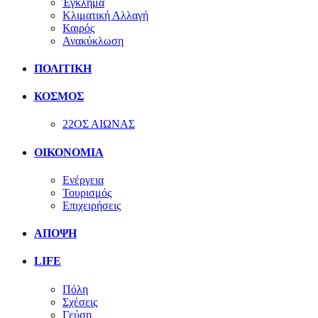
Έγκλημα
Κλιματική Αλλαγή
Καιρός
Ανακύκλωση
ΠΟΛΙΤΙΚΗ
ΚΟΣΜΟΣ
22ΟΣ ΑΙΩΝΑΣ
ΟΙΚΟΝΟΜΙΑ
Ενέργεια
Τουρισμός
Επιχειρήσεις
ΑΠΟΨΗ
LIFE
Πόλη
Σχέσεις
Γεύση