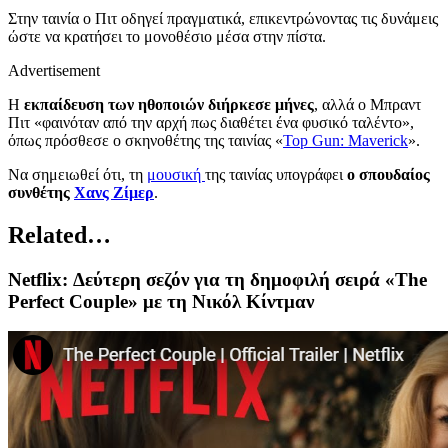
Στην ταινία ο Πιτ οδηγεί πραγματικά, επικεντρώνοντας τις δυνάμεις
ώστε να κρατήσει το μονοθέσιο μέσα στην πίστα.
Advertisement
Η
εκπαίδευση των ηθοποιών διήρκεσε μήνες
, αλλά ο Μπραντ
Πιτ «φαινόταν από την αρχή πως διαθέτει ένα φυσικό ταλέντο»,
όπως πρόσθεσε ο σκηνοθέτης της ταινίας «
Top Gun: Maverick
».
Να σημειωθεί ότι, τη
μουσική
της ταινίας υπογράφει
ο σπουδαίος
συνθέτης
Χανς Ζίμερ
.
Related…
Netflix: Δεύτερη σεζόν για τη δημοφιλή σειρά «The
Perfect Couple» με τη Νικόλ Κίντμαν