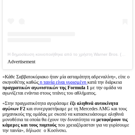
Η δημοσίευση κοινοποιήθηκε από το χρήστη Warner Bros. (@warnerbros)
Advertisement
«Κάθε Σαββατοκύριακο ήταν μία ασταμάτητη αδρεναλίνη», είπε ο
σκηνοθέτης καθώς
η ταινία είναι γυρισμένη
κατά την διάρκεια
πραγματικών αγωνιστικών της Formula 1
με την ομάδα να
αγωνίζεται ενάντια στους τιτάνες του αθλήματος.
«Στην πραγματικότητα αγοράσαμε
έξι αληθινά αυτοκίνητα
αγώνων F2
και συνεργαστήκαμε με τη Mercedes AMG και τους
μηχανικούς της ομάδας με σκοπό να κατασκευάσουμε αληθινά
μονοθέσια τα οποία θα έχουν την δυνατότητα να
μεταφέρουν τις
κάμερες και τους πομπούς
που χρειαζόμασταν για να γυρίσουμε
την ταινία», δήλωσε ο Κοσίνσκι.