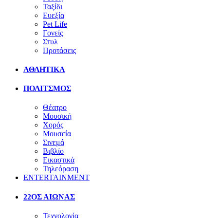
Ταξίδι
Ευεξία
Pet Life
Γονείς
Στυλ
Προτάσεις
ΑΘΛΗΤΙΚΑ
ΠΟΛΙΤΣΜΟΣ
Θέατρο
Μουσική
Χορός
Μουσεία
Σινεμά
Βιβλίο
Εικαστικά
Τηλεόραση
ENTERTAINMENT
22ΟΣ ΑΙΩΝΑΣ
Τεχνολογία