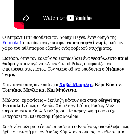
Ο Μπραντ Πιτ υποδύεται τον Sonny Hayes, έναν οδηγό της
Formula 1
ο οποίος αναγκάστηκε
να αποσυρθεί νωρίς
από τον
χώρο του αθλητισμού εξαιτίας ενός φοβερού ατυχήματος.
Ωστόσο, όταν τον καλούν να εκπαιδεύσει ένα
νεοσύλλεκτο παιδί-
θαύμα
για τον αγώνα «Apex Grand Prix», αποφασίζει να
επιστρέψει στις πίστες. Τον νεαρό οδηγό υποδύεται ο
Ντάμσον
Ίντρις
.
Στην ταινία παίζουν επίσης οι
Χαβιέ Μπαρδέμ
, Κέρι Κόντον,
Τομπάιας Μένζις και Κιμ Μπόντνια
.
Μάλιστα, εμφανίσεις – έκπληξη κάνουν και
σταρ οδηγοί της
Formula 1
, όπως οι Λιούις Χάμιλτον, Τζόρτζ Ράσελ, Μαξ
Φερστάπεν και Σαρλ Λεκλέρ, σε μία παραγωγή η οποία έχει
ξεπεράσει τα 300 εκατομμύρια δολάρια.
Σε συνέντευξη που έδωσε πρόσφατα ο Κοσίνσκι, αποκάλυψε πως
ήρθε σε επαφή με τον Λιούις Χάμιλτον ο οποίος του έδωσε
μία