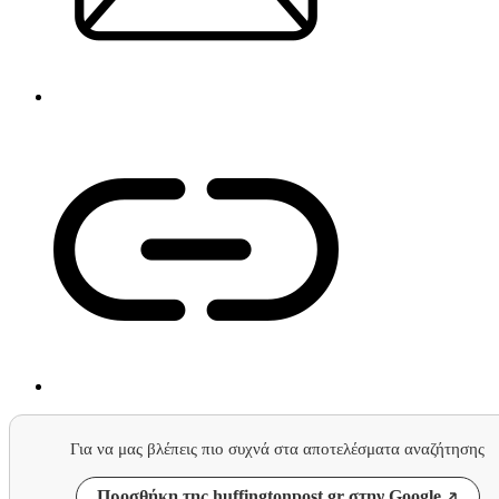
Για να μας βλέπεις πιο συχνά στα αποτελέσματα αναζήτησης
Προσθήκη της huffingtonpost.gr στην Google