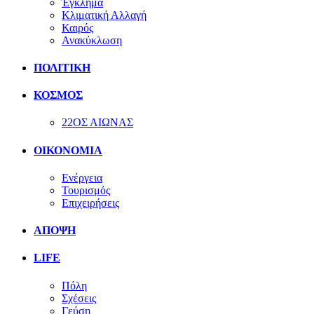
Έγκλημα
Κλιματική Αλλαγή
Καιρός
Ανακύκλωση
ΠΟΛΙΤΙΚΗ
ΚΟΣΜΟΣ
22ΟΣ ΑΙΩΝΑΣ
ΟΙΚΟΝΟΜΙΑ
Ενέργεια
Τουρισμός
Επιχειρήσεις
ΑΠΟΨΗ
LIFE
Πόλη
Σχέσεις
Γεύση