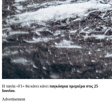
Η ταινία «F1» θα κάνει κάνει
παγκόσμια πρεμιέρα στις 25
Ιουνίου
.
Advertisement