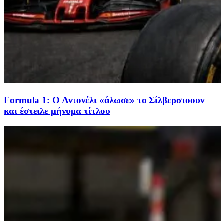
Formula 1: Ο Αντονέλι «άλωσε» το Σίλβερστοουν
και έστειλε μήνυμα τίτλου