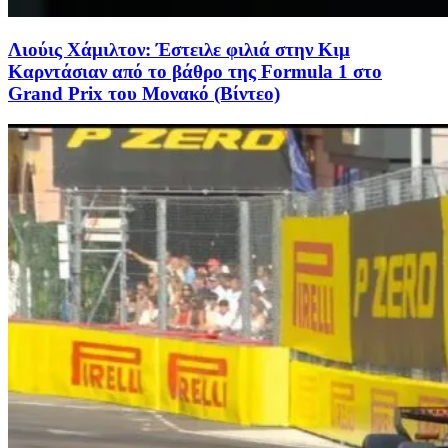
Λιούις Χάμιλτον: Έστειλε φιλιά στην Κιμ
Καρντάσιαν από το βάθρο της Formula 1 στο
Grand Prix του Μονακό (Βίντεο)