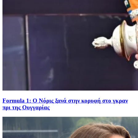
Formula 1: O Νόρις ξανά στην κορυφή στο γκραν
πρι της Ουγγαρίας