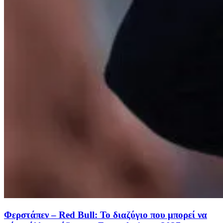
Φερστάπεν – Red Bull: Το διαζύγιο που μπορεί να