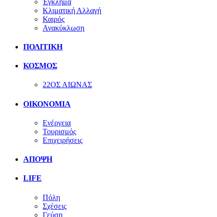
Έγκλημα
Κλιματική Αλλαγή
Καιρός
Ανακύκλωση
ΠΟΛΙΤΙΚΗ
ΚΟΣΜΟΣ
22ΟΣ ΑΙΩΝΑΣ
ΟΙΚΟΝΟΜΙΑ
Ενέργεια
Τουρισμός
Επιχειρήσεις
ΑΠΟΨΗ
LIFE
Πόλη
Σχέσεις
Γεύση