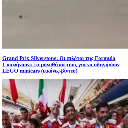
Grand Prix Silverstone: Οι πιλότοι της Formula
1 «αφήνουν» τα μονοθέσια τους για να οδηγήσουν
LEGO minicars (εικόνες-βίντεο)