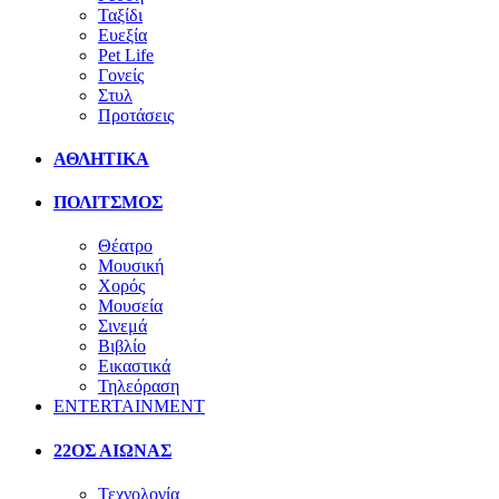
Ταξίδι
Ευεξία
Pet Life
Γονείς
Στυλ
Προτάσεις
ΑΘΛΗΤΙΚΑ
ΠΟΛΙΤΣΜΟΣ
Θέατρο
Μουσική
Χορός
Μουσεία
Σινεμά
Βιβλίο
Εικαστικά
Τηλεόραση
ENTERTAINMENT
22ΟΣ ΑΙΩΝΑΣ
Τεχνολογία