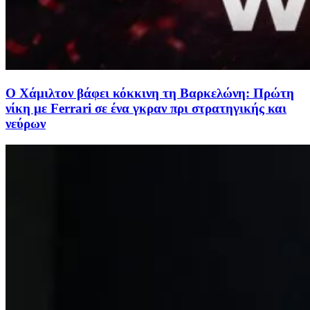
Ο Χάμιλτον βάφει κόκκινη τη Βαρκελώνη: Πρώτη
νίκη με Ferrari σε ένα γκραν πρι στρατηγικής και
νεύρων