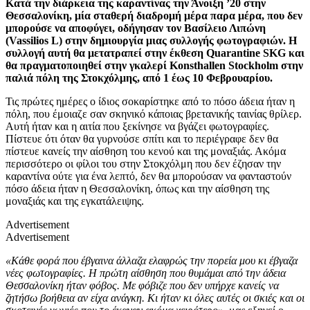
Κατά την διάρκεια της καραντίνας
την Άνοιξη ’20 στην
Θεσσαλονίκη,
μία σταθερή διαδρομή μέρα παρα μέρα, που δεν
μπορούσ
ε
να
αποφύγει, οδήγησαν τον Βασίλειο Λιπώνη
(
Vassilios
L
) στην δημιουργία μιας συλλογής φωτογραφιών. Η
συλλογή αυτή θα μετατραπεί στην έκθεση
Quarantine
SKG
και
θα πραγματοποιηθεί στην γκαλερί
Konsthallen
Stockholm
στην
παλιά πόλη της Στοκχόλμης, από 1 έως 10 Φεβρουαρίου.
Τις πρώτες ημέρες
ο ίδιος σοκαρίστηκε από
το πόσο άδεια ήταν η
πόλη, που έμοιαζε σαν σκηνικό κάποια
ς
βρετανικής ταινίας θρίλερ.
Αυτή ήταν και η αιτία που ξεκίνησ
ε
να βγάζ
ει
φωτογραφίες.
Πίστευ
ε
ότι όταν
θα
γυρνούσ
ε
σπίτι και το περιέγραφ
ε
δεν θα
πίστευ
ε κανείς
την αίσθηση του κενού και της μοναξιάς. Ακόμα
περισσότερο οι φίλοι
του
στην Στοκχόλμη που δεν έζησαν την
καραντίνα ούτε για ένα λεπτό, δεν θα μπορούσαν να φανταστούν
πόσο άδεια ήταν η
Θεσσαλονίκη, όπως
και την αίσθηση της
μοναξιάς και της εγκατάλειψης.
Advertisement
Advertisement
«Κάθε φορά που έβγαινα άλλαζα ελαφρώς την πορεία μου κι έβγαζα
νέες φωτογραφίες. Η πρώτη αίσθηση που θυμάμαι από την άδεια
Θεσσαλονίκη ήταν φόβος. Με φόβιζε που δεν υπήρχε κανείς να
ζητήσω βοήθεια αν είχα ανάγκη. Κι ήταν κι όλες αυτές οι σκιές και οι