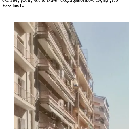
σκοτεινές γωνιές που το έκαναν ακόμα χειρότερο»
,
μας
εξηγεί ο
Vassilios L
.