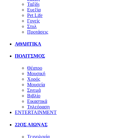
Ταξίδι
Ευεξία
Pet Life
Γονείς
Στυλ
Προτάσεις
ΑΘΛΗΤΙΚΑ
ΠΟΛΙΤΣΜΟΣ
Θέατρο
Μουσική
Χορός
Μουσεία
Σινεμά
Βιβλίο
Εικαστικά
Τηλεόραση
ENTERTAINMENT
22ΟΣ ΑΙΩΝΑΣ
Τεχνολογία