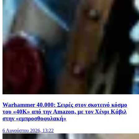
Warhammer 40.000: Σειρές στον σκοτεινό κόσμο
του «40Κ» από την Amazon, με τον Χένρι Κάβιλ
στην «εμπροσθοφυλακή»
6 Αυγούστου 2026, 13:22