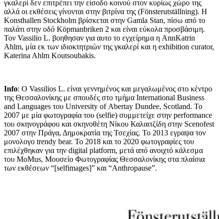
γκαλερί δεν επιτρέπει την είσοδο κοινού στον κυρίως χώρο της
αλλά οι εκθέσεις γίνονται στην βιτρίνα της (
F
ö
nsterutst
ä
llning
). Η
Konsthallen
Stockholm
βρίσκεται στην
Gamla
Stan
, πίσω από το
παλάτι στην οδό
K
ö
pmanbriken
2 και είναι εύκολα προσβάσιμη.
Τον
Vassilio L
. βοηθησαν για αυτο το εγχείρημα η AnnKatrin
Ahlm, μία εκ των ιδιοκτητριών της γκαλερί και η exhibition curator,
Katerina Ahlm Koutsoubakis.
Info
:
Ο
Vassilios
L
. είναι γεννημένος και μεγαλωμένος στο κέντρο
της Θεσσαλονίκης με σπουδές στο τμήμα
International
Business
and
Languages
του
University
of
Abertay
Dundee
,
Scotland
. Το
2007 με μία φωτογραφία του (
selfie
) συμμετείχε στην
performance
του σκηνογράφου και σκηνοθέτη Νίκου Καλαιτζίδη στην
Scenofest
2007 στην Πράγα, Δημοκρατία της Τσεχίας. Το 2013 εγραψα τον
μονολογο trendy bear. Το 2018 και το 2020 φωτογραφίες του
επιλέχθηκαν για την
digital
platform
, μετά από ανοιχτό κάλεσμα
του
MoMus
, Μουσείο Φωτογραφίας Θεσσαλονίκης στα πλαίσια
των εκθέσεων “[
selfimages
]” και “
Anthropause
”.