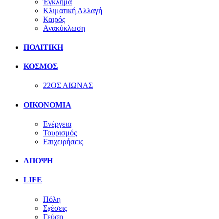
Έγκλημα
Κλιματική Αλλαγή
Καιρός
Ανακύκλωση
ΠΟΛΙΤΙΚΗ
ΚΟΣΜΟΣ
22ΟΣ ΑΙΩΝΑΣ
ΟΙΚΟΝΟΜΙΑ
Ενέργεια
Τουρισμός
Επιχειρήσεις
ΑΠΟΨΗ
LIFE
Πόλη
Σχέσεις
Γεύση