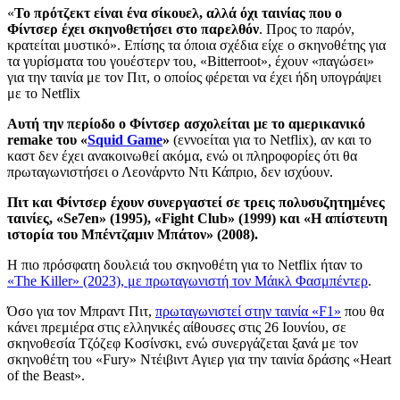
«
Το πρότζεκτ είναι ένα σίκουελ, αλλά όχι ταινίας που ο
Φίντσερ έχει σκηνοθετήσει στο παρελθόν
. Προς το παρόν,
κρατείται μυστικό». Επίσης τα όποια σχέδια είχε ο σκηνοθέτης για
τα γυρίσματα του γουέστερν του, «Bitterroot», έχουν «παγώσει»
για την ταινία με τον Πιτ, ο οποίος φέρεται να έχει ήδη υπογράψει
με το Netflix
Αυτή την περίοδο ο Φίντσερ ασχολείται με το αμερικανικό
remake του «
Squid Game
»
(εννοείται για το Netflix), αν και το
καστ δεν έχει ανακοινωθεί ακόμα, ενώ οι πληροφορίες ότι θα
πρωταγωνιστήσει ο Λεονάρντο Ντι Κάπριο, δεν ισχύουν.
Πιτ και Φίντσερ έχουν συνεργαστεί σε τρεις πολυσυζητημένες
ταινίες, «Se7en» (1995), «Fight Club» (1999) και «Η απίστευτη
ιστορία του Μπέντζαμιν Μπάτον» (2008).
Η πιο πρόσφατη δουλειά του σκηνοθέτη για το Netflix ήταν το
«The Killer» (2023), με πρωταγωνιστή τον Μάικλ Φασμπέντερ
.
Όσο για τον Μπραντ Πιτ,
πρωταγωνιστεί στην ταινία «F1»
που θα
κάνει πρεμιέρα στις ελληνικές αίθουσες στις 26 Ιουνίου, σε
σκηνοθεσία Τζόζεφ Κοσίνσκι, ενώ συνεργάζεται ξανά με τον
σκηνοθέτη του «Fury» Ντέιβιντ Αγιερ για την ταινία δράσης «Heart
of the Beast».