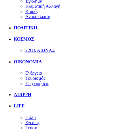
Έγκλημα
Κλιματική Αλλαγή
Καιρός
Ανακύκλωση
ΠΟΛΙΤΙΚΗ
ΚΟΣΜΟΣ
22ΟΣ ΑΙΩΝΑΣ
ΟΙΚΟΝΟΜΙΑ
Ενέργεια
Τουρισμός
Επιχειρήσεις
ΑΠΟΨΗ
LIFE
Πόλη
Σχέσεις
Γεύση