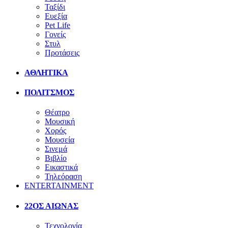
Ταξίδι
Ευεξία
Pet Life
Γονείς
Στυλ
Προτάσεις
ΑΘΛΗΤΙΚΑ
ΠΟΛΙΤΣΜΟΣ
Θέατρο
Μουσική
Χορός
Μουσεία
Σινεμά
Βιβλίο
Εικαστικά
Τηλεόραση
ENTERTAINMENT
22ΟΣ ΑΙΩΝΑΣ
Τεχνολογία