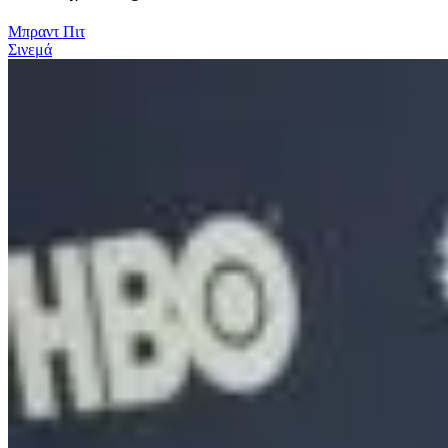
Μπραντ Πιτ
Σινεμά