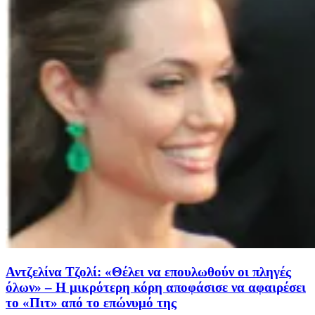
Αντζελίνα Τζολί: «Θέλει να επουλωθούν οι πληγές
όλων» – Η μικρότερη κόρη αποφάσισε να αφαιρέσει
το «Πιτ» από το επώνυμό της