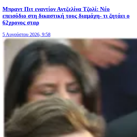
Μπραντ Πιτ εναντίον Αντζελίνα Τζολί: Νέο
επεισόδιο στη δικαστική τους διαμάχη- τι ζητάει ο
62χρονος σταρ
5 Αυγούστου 2026, 9:58