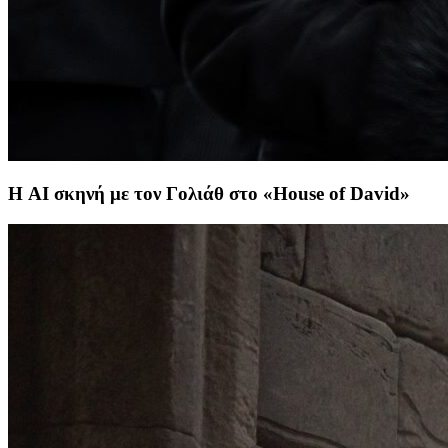
Η AI σκηνή με τον Γολιάθ στο «House of David»