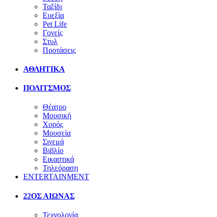
Ταξίδι
Ευεξία
Pet Life
Γονείς
Στυλ
Προτάσεις
ΑΘΛΗΤΙΚΑ
ΠΟΛΙΤΣΜΟΣ
Θέατρο
Μουσική
Χορός
Μουσεία
Σινεμά
Βιβλίο
Εικαστικά
Τηλεόραση
ENTERTAINMENT
22ΟΣ ΑΙΩΝΑΣ
Τεχνολογία