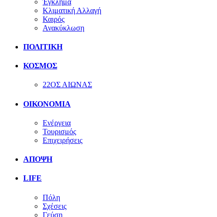
Έγκλημα
Κλιματική Αλλαγή
Καιρός
Ανακύκλωση
ΠΟΛΙΤΙΚΗ
ΚΟΣΜΟΣ
22ΟΣ ΑΙΩΝΑΣ
ΟΙΚΟΝΟΜΙΑ
Ενέργεια
Τουρισμός
Επιχειρήσεις
ΑΠΟΨΗ
LIFE
Πόλη
Σχέσεις
Γεύση