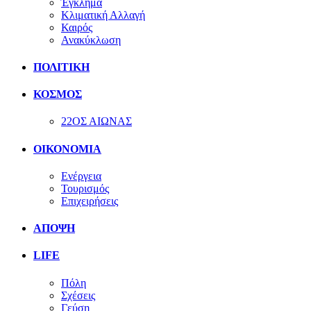
Έγκλημα
Κλιματική Αλλαγή
Καιρός
Ανακύκλωση
ΠΟΛΙΤΙΚΗ
ΚΟΣΜΟΣ
22ΟΣ ΑΙΩΝΑΣ
ΟΙΚΟΝΟΜΙΑ
Ενέργεια
Τουρισμός
Επιχειρήσεις
ΑΠΟΨΗ
LIFE
Πόλη
Σχέσεις
Γεύση