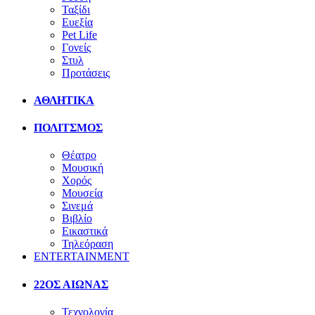
Ταξίδι
Ευεξία
Pet Life
Γονείς
Στυλ
Προτάσεις
ΑΘΛΗΤΙΚΑ
ΠΟΛΙΤΣΜΟΣ
Θέατρο
Μουσική
Χορός
Μουσεία
Σινεμά
Βιβλίο
Εικαστικά
Τηλεόραση
ENTERTAINMENT
22ΟΣ ΑΙΩΝΑΣ
Τεχνολογία