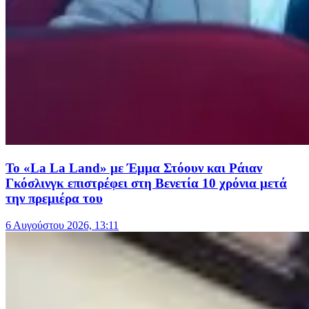
Το «La La Land» με Έμμα Στόουν και Ράιαν
Γκόσλινγκ επιστρέφει στη Βενετία 10 χρόνια μετά
την πρεμιέρα του
6 Αυγούστου 2026, 13:11