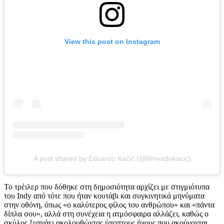
View this post on Instagram
A post shared by Eduardo Kačić (@filmesdokacic)
Το τρέιλερ που δόθηκε στη δημοσιότητα αρχίζει με στιγμιότυπα
του Indy από τότε που ήταν κουτάβι και συγκινητικά μηνύματα
στην οθόνη, όπως «ο καλύτερος φίλος του ανθρώπου» και «πάντα
δίπλα σου», αλλά στη συνέχεια η ατμόσφαιρα αλλάζει, καθώς ο
σκύλος ξυπνάει ακολουθώντας ύποπτους ήχους που ακούγονται