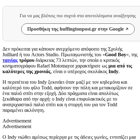
Για να μας βλέπεις πιο συχνά στα αποτελέσματα αναζήτησης
Προσθήκη της huffingtonpost.gr στην Google
Δεν πρόκειται για κάποιον ανερχόμενο απόφοιτο της Σχολής
Juilliard ή του Actors Studio. Πρωταγωνιστής του «
Good Boy
», της
ταινίας
τρόμου
διάρκειας 73 λεπτών, την οποία ο κριτικός
κινηματογράφου Rafael Motomayor χαρακτήρισε ως
μια από τις
καλύτερες της χρονιάς
, είναι ο υπέροχος σκυλάκος
Indy
.
Η περιπέτεια του Indy ξεκινάει όταν μαζί με τον κηδεμόνα και
καλύτερό του φίλο Todd, αφήνουν την πόλη και μετακομίζουν σε
ένα παλιό σπίτι στην εξοχή. Δύο πράγματα είναι απολύτως
ξεκάθαρα από την αρχή: ο Indy είναι επιφυλακτικός με το
ανατριχιαστικό παλιό σπίτι και η στοργή του για τον Todd
παραμένει ακλόνητη.
Advertisement
Advertisement
Ο Indy νιώθει αμέσως περίεργα με τις άδειες γωνίες, εντοπίζει μια