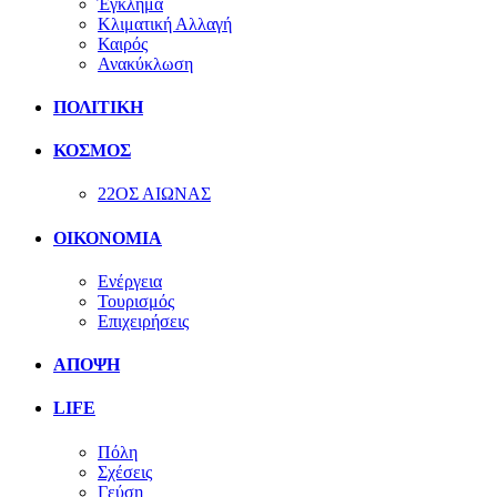
Έγκλημα
Κλιματική Αλλαγή
Καιρός
Ανακύκλωση
ΠΟΛΙΤΙΚΗ
ΚΟΣΜΟΣ
22ΟΣ ΑΙΩΝΑΣ
ΟΙΚΟΝΟΜΙΑ
Ενέργεια
Τουρισμός
Επιχειρήσεις
ΑΠΟΨΗ
LIFE
Πόλη
Σχέσεις
Γεύση