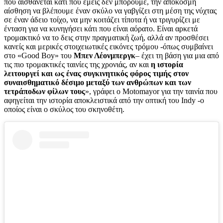
που αισθάνεται κάτι που εμείς δεν μπορούμε, την απόκοσμη
αίσθηση να βλέπουμε έναν σκύλο να γαβγίζει στη μέση της νύχτας
σε έναν άδειο τοίχο, να μην κοιτάζει τίποτα ή να τριγυρίζει με
ένταση για να κυνηγήσει κάτι που είναι αόρατο. Είναι αρκετά
τρομακτικό να το δεις στην πραγματική ζωή, αλλά αν προσθέσει
κανείς και μερικές στοιχειωτικές εικόνες τρόμου -όπως συμβαίνει
στο «Good Boy» του
Μπεν Λέονμπεργκ
– έχει τη βάση για μια από
τις πιο τρομακτικές ταινίες της χρονιάς, αν και
η ιστορία
λειτουργεί και ως ένας συγκινητικός φόρος τιμής στον
συναισθηματικό δέσιμο μεταξύ των ανθρώπων και των
τετράποδων φίλων τους
», γράφει ο Motomayor για την ταινία που
αφηγείται την ιστορία αποκλειστικά από την οπτική του Indy -ο
οποίος είναι ο σκύλος του σκηνοθέτη.