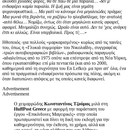
ακούσει χιλιάδες φορές, θα σε πάω σε μία παραλία… -δεν μ′
ενδιαφέρει καμία παραλία. Η ζωή μας είναι γεμάτη
ψυχαναγκαστικά…. Μα γιατί να κάνουμε ένα μεγαλειώδες πράγμα;
Μια γωνιά στη βεράντα, να χαζέψω το ηλιοβασίλεμα, την ανατολή
-αυτό θέλω… Νομίζω, όντως ότι όταν μεγαλώνει κανείς αφαιρεί,
αφαιρεί. Μινιμαλίζει συνεχώς. Ωραίο είναι αυτό. Δεν τα ’χεις ανάγκη
έτσι κι αλλιώς. Είναι υπερβολικά. Προς τί;
…»
Ηθοποιός -για πολλούς «μαρκαρισμένος» κυρίως από τις ταινίες
του, όπως η «Γλυκιά συμμορία» του Νικολαΐδη-, συγγραφέας
-τριών αυτοβιογραφικών βιβλίων-, ραδιοφωνικός παραγωγός
-αδιαλείπτως από το 1975 οπότε και επέστρεψε από τη Νέα Υόρκη,
όπου εγκαταστάθηκε επί μία πενταετία (και από το 2000,
καθημερινά από τη συχνότητα του En Lefko)- μα πριν απ′ όλα, ένα
από τα πραγματικά ενδιαφέροντα πρόσωπα της πόλης, ακόμη κι
όταν διατυπώνει απόψεις με τις οποίες κανείς διαφωνεί.
Advertisement
Advertisement
Ο χειμαρρώδης
Κωνσταντίνος Τζούμας
μιλά στη
HuffPost Greece
με αφορμή την παράσταση του
έργου «Επικίνδυνες Μαγειρικές» στην οποία
πρωταγωνιστεί και δίνει τη δική του εκδοχή για την
καθημερινότητα, την έκθεση, το χρήμα, αλλά και
«το
κορμί, τη μόνη αλήθεια που μας δόθηκε».