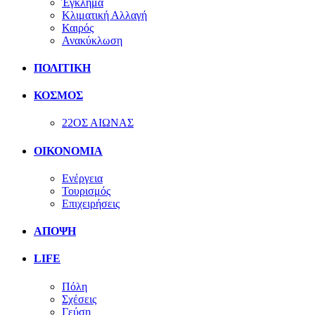
Έγκλημα
Κλιματική Αλλαγή
Καιρός
Ανακύκλωση
ΠΟΛΙΤΙΚΗ
ΚΟΣΜΟΣ
22ΟΣ ΑΙΩΝΑΣ
ΟΙΚΟΝΟΜΙΑ
Ενέργεια
Τουρισμός
Επιχειρήσεις
ΑΠΟΨΗ
LIFE
Πόλη
Σχέσεις
Γεύση