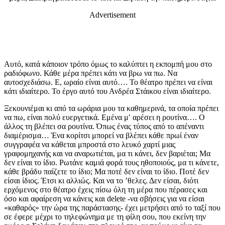
Advertisement
Αυτό, κατά κάποιον τρόπο όμως το καλύπτει η εκπομπή μου στο
ραδιόφωνο. Κάθε μέρα πρέπει κάτι να βρω να πω. Να
αυτοσχεδιάσω. Ε, ωραίο είναι αυτό…. Το θέατρο πρέπει να είναι
κάτι ιδιαίτερο. Το έργο αυτό του Ανδρέα Στάικου είναι ιδιαίτερο.
Ξεκουνιέμαι κι από τα ωράρια μου τα καθημερινά, τα οποία πρέπει
να πω, είναι πολύ ευεργετικά. Εμένα μ′ αρέσει η ρουτίνα…. Ο
άλλος τη βλέπει σα ρουτίνα. Όπως ένας τύπος από το απέναντι
διαμέρισμα… Ένα κορίτσι μπορεί να βλέπει κάθε πρωί έναν
συγγραφέα να κάθεται μπροστά στο λευκό χαρτί μιας
γραφομηχανής και να αναρωτιέται, μα τι κάνει, δεν βαριέται; Μα
δεν είναι το ίδιο. Ρωτάνε καμιά φορά τους ηθοποιούς, μα τι κάνετε,
κάθε βράδυ παίζετε το ίδιο; Μα ποτέ δεν είναι το ίδιο. Ποτέ δεν
είσαι ίδιος. Έτσι κι αλλιώς. Και να το ’θελες. Δεν είσαι, διότι
ερχόμενος στο θέατρο έχεις πίσω όλη τη μέρα που πέρασες και
όσο και αφαίρεση να κάνεις και
delete
-να σβήσεις για να είσαι
«καθαρός» την ώρα της παράστασης- έχει μετρήσει από το ταξί που
σε έφερε μέχρι το τηλεφώνημα με τη φίλη σου, που εκείνη την