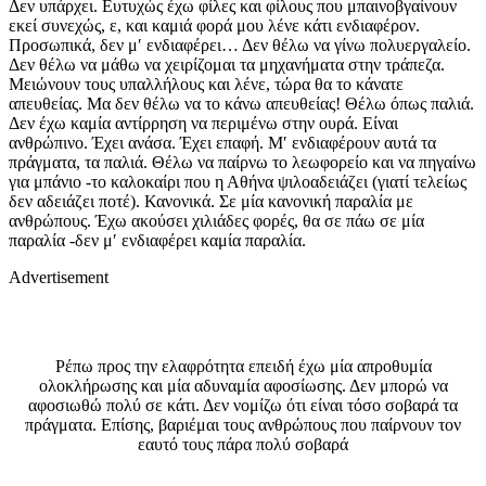
Δεν υπάρχει. Ευτυχώς έχω φίλες και φίλους που μπαινοβγαίνουν
εκεί συνεχώς, ε, και καμιά φορά μου λένε κάτι ενδιαφέρον.
Προσωπικά, δεν μ′ ενδιαφέρει… Δεν θέλω να γίνω πολυεργαλείο.
Δεν θέλω να μάθω να χειρίζομαι τα μηχανήματα στην τράπεζα.
Μειώνουν τους υπαλλήλους και λένε, τώρα θα το κάνατε
απευθείας. Μα δεν θέλω να το κάνω απευθείας! Θέλω όπως παλιά.
Δεν έχω καμία αντίρρηση να περιμένω στην ουρά. Είναι
ανθρώπινο. Έχει ανάσα. Έχει επαφή. Μ′ ενδιαφέρουν αυτά τα
πράγματα, τα παλιά. Θέλω να παίρνω το λεωφορείο και να πηγαίνω
για μπάνιο -το καλοκαίρι που η Αθήνα ψιλοαδειάζει (γιατί τελείως
δεν αδειάζει ποτέ). Κανονικά. Σε μία κανονική παραλία με
ανθρώπους. Έχω ακούσει χιλιάδες φορές, θα σε πάω σε μία
παραλία -δεν μ′ ενδιαφέρει καμία παραλία.
Advertisement
Ρέπω προς την ελαφρότητα επειδή έχω μία απροθυμία
ολοκλήρωσης και μία αδυναμία αφοσίωσης. Δεν μπορώ να
αφοσιωθώ πολύ σε κάτι. Δεν νομίζω ότι είναι τόσο σοβαρά τα
πράγματα. Επίσης, βαριέμαι τους ανθρώπους που παίρνουν τον
εαυτό τους πάρα πολύ σοβαρά