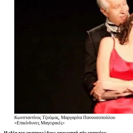
Κωνσταντίνος Τζούμας, Μαργαρίτα Πανουσοπούλου
«Επικίνδυνες Μαγειρικές»
-Η ιδέα του μυστηριώδους υποκινητή σάς γοητεύει;