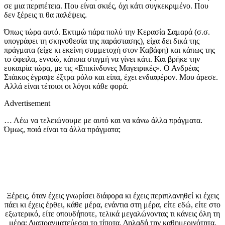
σε μια περιπέτεια. Που είναι σκιές, όχι κάτι συγκεκριμένο. Που
δεν ξέρεις τι θα παλέψεις.
Όπως τώρα αυτό. Εκτιμώ πάρα πολύ την Κερασία Σαμαρά (σ.σ.
υπογράφει τη σκηνοθεσία της παράστασης), είχα δει δικά της
πράγματα (είχε κι εκείνη συμμετοχή στον Καβάφη) και κάπως της
το όφειλα, εννοώ, κάποια στιγμή να γίνει κάτι. Και βρήκε την
ευκαιρία τώρα, με τις «Επικίνδυνες Μαγειρικές». Ο Ανδρέας
Στάικος έγραψε έξτρα ρόλο και είπα, έχει ενδιαφέρον. Μου άρεσε.
Αλλά είναι τέτοιοι οι λόγοι κάθε φορά.
Advertisement
… Λέω να τελειώνουμε με αυτό και να κάνω άλλα πράγματα.
Όμως, ποιά είναι τα άλλα πράγματα;
Ξέρεις, όταν έχεις γνωρίσει διάφορα κι έχεις περιπλανηθεί κι έχεις
πάει κι έχεις έρθει, κάθε μέρα, ενάντια στη μέρα, είτε εδώ, είτε στο
εξωτερικό, είτε οπουδήποτε, τελικά μεγαλώνοντας τι κάνεις όλη τη
μέρα; Διαπραγματεύεσαι το τίποτα. Δηλαδή την καθημερινότητα.