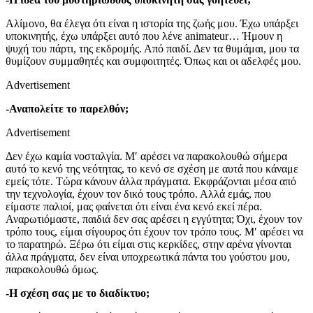
Αλίμονο, θα έλεγα ότι είναι η ιστορία της ζωής μου. Έχω υπάρξει
υποκινητής, έχω υπάρξει αυτό που λένε animateur… Ήμουν η
ψυχή του πάρτι, της εκδρομής. Από παιδί. Δεν τα θυμάμαι, μου τα
θυμίζουν συμμαθητές και συμφοιτητές. Όπως και οι αδελφές μου.
Advertisement
-Αναπολείτε το παρελθόν;
Advertisement
Δεν έχω καμία νοσταλγία. Μ′ αρέσει να παρακολουθώ σήμερα
αυτό το κενό της νεότητας, το κενό σε σχέση με αυτά που κάναμε
εμείς τότε. Τώρα κάνουν άλλα πράγματα. Εκφράζονται μέσα από
την τεχνολογία, έχουν τον δικό τους τρόπο. Αλλά εμάς, που
είμαστε παλιοί, μας φαίνεται ότι είναι ένα κενό εκεί πέρα.
Αναρωτιόμαστε, παιδιά δεν σας αρέσει η εγγύτητα; Όχι, έχουν τον
τρόπο τους, είμαι σίγουρος ότι έχουν τον τρόπο τους. Μ′ αρέσει να
το παρατηρώ. Ξέρω ότι είμαι στις κερκίδες, στην αρένα γίνονται
άλλα πράγματα, δεν είναι υποχρεωτικά πάντα του γούστου μου,
παρακολουθώ όμως.
-Η σχέση σας με το διαδίκτυο;