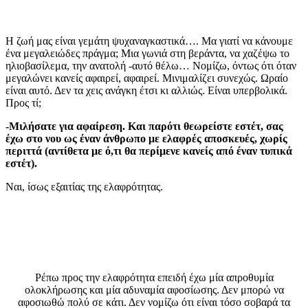
Η ζωή μας είναι γεμάτη ψυχαναγκαστικά…. Μα γιατί να κάνουμε
ένα μεγαλειώδες πράγμα; Μια γωνιά στη βεράντα, να χαζέψω το
ηλιοβασίλεμα, την ανατολή -αυτό θέλω… Νομίζω, όντως ότι όταν
μεγαλώνει κανείς αφαιρεί, αφαιρεί. Μινιμαλίζει συνεχώς. Ωραίο
είναι αυτό. Δεν τα χεις ανάγκη έτσι κι αλλιώς. Είναι υπερβολικά.
Προς τί;
-Μιλήσατε για αφαίρεση. Και παρότι θεωρείστε εστέτ, σας
έχω στο νου ως έναν άνθρωπο με ελαφρές αποσκευές, χωρίς
περιττά (αντίθετα με ό,τι θα περίμενε κανείς από έναν τυπικά
εστέτ).
Ναι, ίσως εξαιτίας της ελαφρότητας.
Ρέπω προς την ελαφρότητα επειδή έχω μία απροθυμία
ολοκλήρωσης και μία αδυναμία αφοσίωσης. Δεν μπορώ να
αφοσιωθώ πολύ σε κάτι. Δεν νομίζω ότι είναι τόσο σοβαρά τα