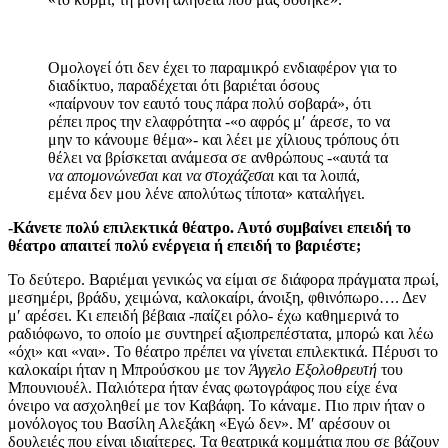
Ομολογεί ότι δεν έχει το παραμικρό ενδιαφέρον για το
διαδίκτυο, παραδέχεται ότι βαριέται όσους
«παίρνουν τον εαυτό τους πάρα πολύ σοβαρά», ότι
ρέπει προς την ελαφρότητα -«ο αφρός μ′ άρεσε, το να
μην το κάνουμε θέμα»- και λέει με χίλιους τρόπους ότι
θέλει να βρίσκεται ανάμεσα σε ανθρώπους -«αυτά τα
να απομονώνεσαι και να στοχάζεσαι
και τα λοιπά,
εμένα δεν μου λένε απολύτως τίποτα» καταλήγει.
-Κάνετε πολύ επιλεκτικά θέατρο. Αυτό συμβαίνει επειδή το
θέατρο απαιτεί πολύ ενέργεια ή επειδή το βαριέστε;
Το δεύτερο. Βαριέμαι γενικώς να είμαι σε διάφορα πράγματα πρωί,
μεσημέρι, βράδυ, χειμώνα, καλοκαίρι, άνοιξη, φθινόπωρο…. Δεν
μ′ αρέσει. Κι επειδή βέβαια -παίζει ρόλο- έχω καθημερινά το
ραδιόφωνο, το οποίο με συντηρεί αξιοπρεπέστατα, μπορώ και λέω
«όχι» και «ναι». Το θέατρο πρέπει να γίνεται επιλεκτικά. Πέρυσι το
καλοκαίρι ήταν η Μπρούσκου με τον
Άγγελο Εξολοθρευτή
του
Μπουνιουέλ. Παλιότερα ήταν ένας φωτογράφος που είχε ένα
όνειρο να ασχοληθεί με τον Καβάφη. Το κάναμε. Πιο πριν ήταν ο
μονόλογος του Βασίλη Αλεξάκη «Εγώ δεν». Μ′ αρέσουν οι
δουλειές που είναι ιδιαίτερες. Τα θεατρικά κομμάτια που σε βάζουν