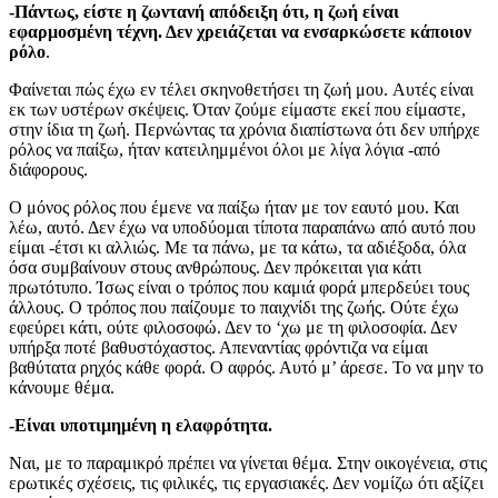
-Πάντως, είστε η ζωντανή απόδειξη ότι, η ζωή είναι
εφαρμοσμένη τέχνη. Δεν χρειάζεται να ενσαρκώσετε κάποιον
ρόλο
.
Φαίνεται πώς έχω εν τέλει σκηνοθετήσει τη ζωή μου.
Αυτές είναι
εκ των υστέρων σκέψεις. Όταν ζούμε είμαστε εκεί που είμαστε,
στην ίδια τη ζωή. Περνώντας τα χρόνια διαπίστωνα ότι δεν υπήρχε
ρόλος να παίξω, ήταν κατειλημμένοι όλοι με λίγα λόγια -από
διάφορους.
Ο μόνος ρόλος που έμενε να παίξω ήταν με τον εαυτό μου. Και
λέω, αυτό. Δεν έχω να υποδύομαι τίποτα παραπάνω από αυτό που
είμαι -έτσι κι αλλιώς. Με τα πάνω, με τα κάτω, τα αδιέξοδα, όλα
όσα συμβαίνουν στους ανθρώπους. Δεν πρόκειται για κάτι
πρωτότυπο. Ίσως είναι ο τρόπος που καμιά φορά μπερδεύει τους
άλλους. Ο τρόπος που παίζουμε το παιχνίδι της ζωής. Ούτε έχω
εφεύρει κάτι, ούτε φιλοσοφώ. Δεν το ‘χω με τη φιλοσοφία. Δεν
υπήρξα ποτέ βαθυστόχαστος. Απεναντίας φρόντιζα να είμαι
βαθύτατα ρηχός κάθε φορά. Ο αφρός. Αυτό μ’ άρεσε. Το να μην το
κάνουμε θέμα.
-Είναι υποτιμημένη η ελαφρότητα.
Ναι, με το παραμικρό πρέπει να γίνεται θέμα. Στην οικογένεια, στις
ερωτικές σχέσεις, τις φιλικές, τις εργασιακές. Δεν νομίζω ότι αξίζει