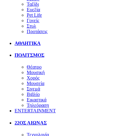
Ταξίδι
Ευεξία
Pet Life
Γονείς
Στυλ
Προτάσεις
ΑΘΛΗΤΙΚΑ
ΠΟΛΙΤΣΜΟΣ
Θέατρο
Μουσική
Χορός
Μουσεία
Σινεμά
Βιβλίο
Εικαστικά
Τηλεόραση
ENTERTAINMENT
22ΟΣ ΑΙΩΝΑΣ
Τεχνολογία