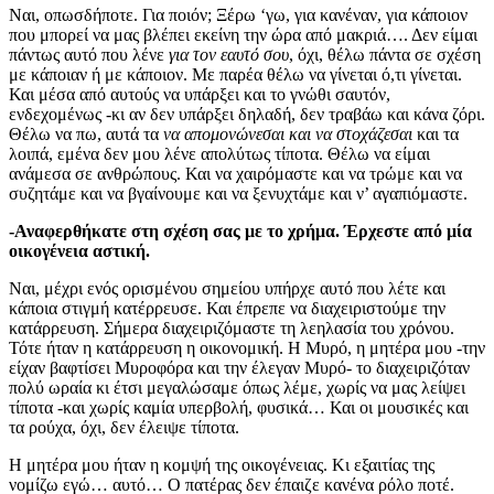
Ναι, οπωσδήποτε. Για ποιόν; Ξέρω ‘γω, για κανέναν, για κάποιον
που μπορεί να μας βλέπει εκείνη την ώρα από μακριά…. Δεν είμαι
πάντως αυτό που λένε
για τον εαυτό σου
, όχι, θέλω πάντα σε σχέση
με κάποιαν ή με κάποιον. Με παρέα θέλω να γίνεται ό,τι γίνεται.
Και μέσα από αυτούς να υπάρξει και το γνώθι σαυτόν,
ενδεχομένως -κι αν δεν υπάρξει δηλαδή, δεν τραβάω και κάνα ζόρι.
Θέλω να πω, αυτά τα
να απομονώνεσαι και να στοχάζεσαι
και τα
λοιπά, εμένα δεν μου λένε απολύτως τίποτα. Θέλω να είμαι
ανάμεσα σε ανθρώπους. Και να χαιρόμαστε και να τρώμε και να
συζητάμε και να βγαίνουμε και να ξενυχτάμε και ν’ αγαπιόμαστε.
-Αναφερθήκατε στη σχέση σας με το χρήμα. Έρχεστε από μία
οικογένεια αστική.
Ναι, μέχρι ενός ορισμένου σημείου υπήρχε αυτό που λέτε και
κάποια στιγμή κατέρρευσε.
Και έπρεπε να διαχειριστούμε την
κατάρρευση.
Σήμερα διαχειριζόμαστε τη λεηλασία του χρόνου.
Τότε ήταν η κατάρρευση η οικονομική. Η Μυρό, η μητέρα μου -την
είχαν βαφτίσει Μυροφόρα και την έλεγαν Μυρό- το διαχειριζόταν
πολύ ωραία
κι έτσι μεγαλώσαμε όπως λέμε, χωρίς να μας λείψει
τίποτα -και χωρίς καμία υπερβολή, φυσικά… Και οι μουσικές και
τα ρούχα, όχι, δεν έλειψε τίποτα.
Η μητέρα μου ήταν η κομψή της οικογένειας. Κι εξαιτίας της
νομίζω εγώ… αυτό… Ο πατέρας δεν έπαιζε κανένα ρόλο ποτέ.