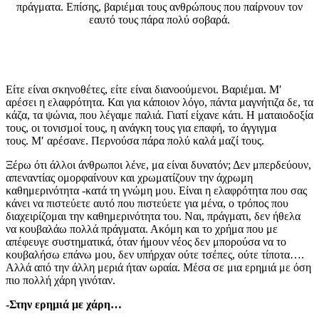
πράγματα. Επίσης, βαριέμαι τους ανθρώπους που παίρνουν τον
εαυτό τους πάρα πολύ σοβαρά.
Είτε είναι σκηνοθέτες, είτε είναι διανοούμενοι. Βαριέμαι. Μ′
αρέσει η ελαφρότητα. Και για κάποιον λόγο, πάντα μαγνήτιζα δε, τα
κάζα, τα ψώνια, που λέγαμε παλιά. Γιατί είχανε κάτι. Η ματαιοδοξία
τους, οι τονισμοί τους, η ανάγκη τους για επαφή, το άγγιγμα
τους.
Μ′ αρέσανε. Περνούσα πάρα πολύ καλά μαζί τους.
Ξέρω ότι άλλοι άνθρωποι λένε, μα είναι δυνατόν; Δεν μπερδεύουν,
απεναντίας ομορφαίνουν και χρωματίζουν την άχρωμη
καθημερινότητα -κατά τη γνώμη μου. Είναι η ελαφρότητα που σας
κάνει να πιστεύετε αυτό που πιστεύετε για μένα, ο τρόπος που
διαχειρίζομαι την καθημερινότητα του. Ναι, πράγματι, δεν ήθελα
να κουβαλάω πολλά πράγματα. Ακόμη και το χρήμα που με
απέφευγε συστηματικά, όταν ήμουν νέος δεν μπορούσα να το
κουβαλήσω επάνω μου, δεν υπήρχαν ούτε τσέπες, ούτε τίποτα….
Αλλά από την άλλη μεριά ήταν ωραία. Μέσα σε μια ερημιά με όση
πιο πολλή χάρη γινόταν.
-Στην ερημιά με χάρη…