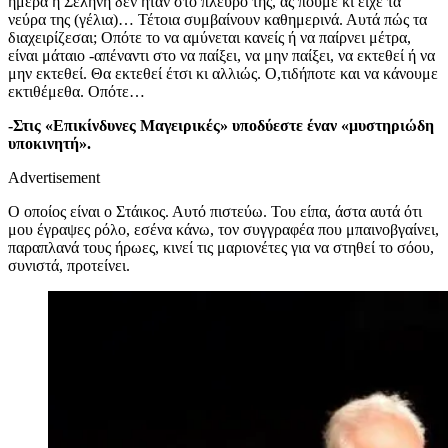
ημέρα η Σελήνη δεν ήταν στο πλευρό της, ας πούμε κι είχε τα
νεύρα της (γέλια)… Τέτοια συμβαίνουν καθημερινά. Αυτά πώς τα
διαχειρίζεσαι; Οπότε το να αμύνεται κανείς ή να παίρνει μέτρα,
είναι μάταιο -απέναντι στο να παίξει, να μην παίξει, να εκτεθεί ή να
μην εκτεθεί. Θα εκτεθεί έτσι κι αλλιώς. Ο,τιδήποτε και να κάνουμε
εκτιθέμεθα. Οπότε…
-Στις «Επικίνδυνες Μαγειρικές» υποδύεστε έναν «μυστηριώδη
υποκινητή».
Advertisement
Ο οποίος είναι ο Στάικος. Αυτό πιστεύω. Του είπα, άστα αυτά ότι
μου έγραψες ρόλο, εσένα κάνω, τον συγγραφέα που μπαινοβγαίνει,
παραπλανά τους ήρωες, κινεί τις μαριονέτες για να στηθεί το σόου,
συνιστά, προτείνει.