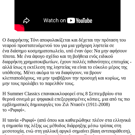
Ο διαρρήκτης Τόνι αποφυλακίζεται και δέχεται την πρόταση του
νεαρού προστατευόμενού του για μια γρήγορη ληστεία σε
ένα διάσημο κοσμηματοπωλείο, υπό έναν όρο: Να μην αφήσουν
τίποτα. Με ένα άψογο σχέδιο και τη βοήθεια ενός ειδικού
διαρρήκτη χρηματοκιβωτίων, έχουν πολλές πιθανότητες επιτυχίας -
αλλά ίσως η εκτέλεση της ληστείας να είναι το εύκολο μέρος της
υπόθεσης. Μένει ακόμα το να διαφύγουν, να βρουν
κλεπταποδόχους, να μην τραβήξουν την προσοχή και κυρίως, να
μην τους προλάβει το παρελθόν τους.
Η Summer Classics επανακυκλοφορεί στις 8 Σεπτεμβρίου στα
θερινά σινεμά με ψηφιακά επεξεργασμένες κόπιες, μια από τις
πιο
εμβληματικές
δημιουργίες του
Ζιλ Ντασέν (1911-2008)
το
«
Ριφιφί
»
.
Η ταινία
«
Ριφιφί
»
(από όπου και καθιερώθηκε πλέον στα ελληνικά
η σημασία της λέξης ως μέθοδος διάρρηξης μέσω τρύπας στη
μεσοτοιχία, ενώ στη γαλλική αργκό σημαίνει βίαιη αντιπαράθεση),