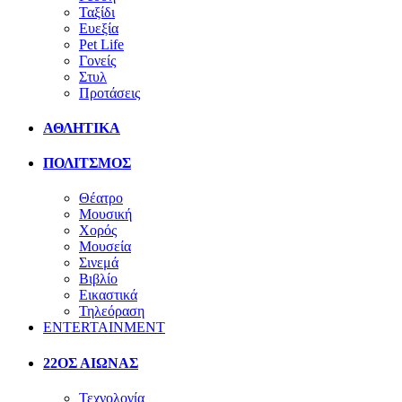
Ταξίδι
Ευεξία
Pet Life
Γονείς
Στυλ
Προτάσεις
ΑΘΛΗΤΙΚΑ
ΠΟΛΙΤΣΜΟΣ
Θέατρο
Μουσική
Χορός
Μουσεία
Σινεμά
Βιβλίο
Εικαστικά
Τηλεόραση
ENTERTAINMENT
22ΟΣ ΑΙΩΝΑΣ
Τεχνολογία