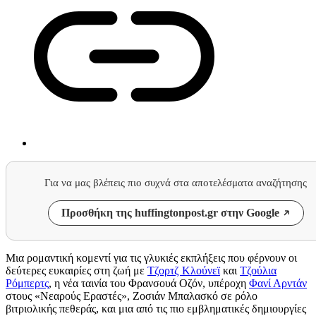
Για να μας βλέπεις πιο συχνά στα αποτελέσματα αναζήτησης
Προσθήκη της huffingtonpost.gr στην Google
Μια ρομαντική κομεντί για τις γλυκιές εκπλήξεις που φέρνουν οι
δεύτερες ευκαιρίες στη ζωή
με
Τζορτζ Κλούνεϊ
και
Τζούλια
Ρόμπερτς
,
η
νέα ταινία του Φρανσουά Οζόν, υπέροχη
Φανί Αρντάν
στους «Νεαρούς Εραστές»,
Ζοσιάν Μπαλασκό σε ρόλο
βιτριολικής
πεθεράς,
και
μια από τις
πιο εμβληματικές
δημιουργίες