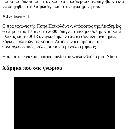
μοίρα του δικού του Τιτανικού, να προσπεράσει τα παγόβουνα και
να οδηγηθεί στη λύτρωση, πλάι στη
ν
αγαπημένη
του.
Advertisement
Ο πρωταγωνιστή
ς Πέτρι Ποϊκολάινεν
, απόφοιτος της Ακαδημίας
Θεάτρου του Ελσίνκι το 2000, διαγνώστηκε
με
σκλήρυνση κατά
πλάκας και το 2013 αναγκάστηκε να πάρει σύνταξη αναπηρίας
λόγω επιπλοκών
της νόσου
. Αυτός είναι ο πρώτος του
πρωταγωνιστικός ρόλος σε ταινία μεγάλου μήκους.
Η πέμπτη μεγάλου μήκους
ταινία του Φινλανδού
Τέμου Νίκκι
.
Χάρηκα που σας γνώρισα