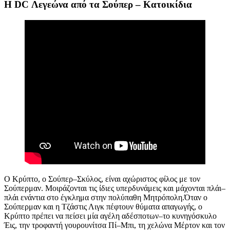
Η
DC
Λεγεώνα από τα Σούπερ – Κατοικίδια
Ο Κρύπτο, ο Σούπερ–Σκύλος, είναι αχώριστος φίλος με τον
Σούπερμαν. Μοιράζονται τις ίδιες υπερδυνάμεις και μάχονται πλάι–
πλάι ενάντια στο έγκλημα στην πολύπαθη Μητρόπολη.Όταν ο
Σούπερμαν και η Τζάστις Λιγκ πέφτουν θύματα απαγωγής, ο
Κρύπτο πρέπει να πείσει μία αγέλη αδέσποτων–το κυνηγόσκυλο
Έις, την τροφαντή γουρουνίτσα Πί–Μπι, τη χελώνα Μέρτον και τον