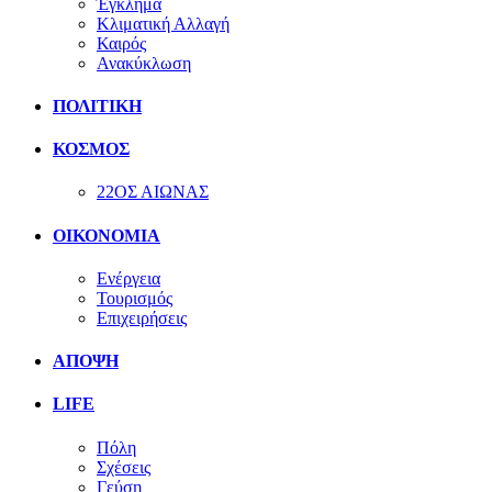
Έγκλημα
Κλιματική Αλλαγή
Καιρός
Ανακύκλωση
ΠΟΛΙΤΙΚΗ
ΚΟΣΜΟΣ
22ΟΣ ΑΙΩΝΑΣ
ΟΙΚΟΝΟΜΙΑ
Ενέργεια
Τουρισμός
Επιχειρήσεις
ΑΠΟΨΗ
LIFE
Πόλη
Σχέσεις
Γεύση