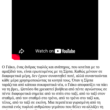
Ο Γιάκο,
ένας άνδρας
τυφλός και ανάπηρος,
που κινείται με
το
αμαξίδιό του,
ε
ίναι ερωτευμένος με τη Σίρπα. Καθώς μένουν σε
διαφορετικά μέρη, δεν έχουν συναντηθεί ποτέ, αλλά συναντιούνται
κάθε μέρα χρησιμοποιώντας τα κινητά τους. Όταν η Σίρπα
ταράζεται από κάποια σοκαριστικά νέα, ο Γιάκο αποφασίζει
να πάει
να τη βρει,. Ωστόσο θα χρειαστεί βοήθεια από πέντε αγνώστους σε
πέντε διαφορετικά
σημεία
: από το σπίτι στο ταξί, από το ταξί στον
σταθμό, από τον σταθμό στο τρένο, από το τρένο στο ταξί και,
τέλος, από το ταξί σε εκείνη.
Μια
περιπέτεια γυρισμένη από τη
σκοπιά ενός τυφλού ανθρώπου
γεμάτου
που θέλει
να αλλάξει τη