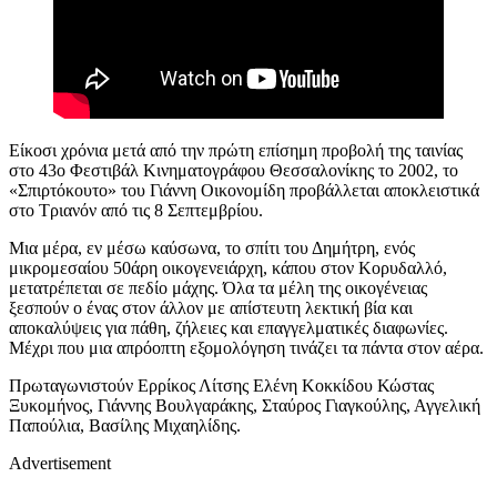
Είκοσι
χρόνια μετά από την
πρώτη
επίσημη προβολή της ταινίας
στο 43ο Φεστιβάλ Κινηματογράφου Θεσσαλονίκης το 2002,
το
«Σπιρτόκουτο» του Γιάννη Οικονομίδη προβάλλεται
αποκλειστικά
στο Τριανόν από τις 8 Σεπτεμβρίου.
Μια μέρα, εν μέσω καύσωνα, το σπίτι του Δημήτρη, ενός
μικρομεσαίου 50άρη οικογενειάρχη, κάπου στον Κορυδαλλό,
μετατρέπεται σε πεδίο μάχης. Όλα τα μέλη της οικογένειας
ξεσπούν ο ένας στον άλλον με απίστευτη λεκτική βία και
αποκαλύψεις για πάθη, ζήλειες και επαγγελματικές διαφωνίες.
Μέχρι που μια απρόοπτη εξομολόγηση τινάζει τα πάντα στον αέρα.
Π
ρωταγ
ωνιστο
ύν
Ερρίκος Λίτσης Ελένη Κοκκίδου Κώστας
Ξυκομήνος,
Γιάννης Βουλγαράκης, Σταύρος Γιαγκούλης,
Αγγελική
Παπούλια, Βασίλης Μιχαηλίδης
.
Advertisement