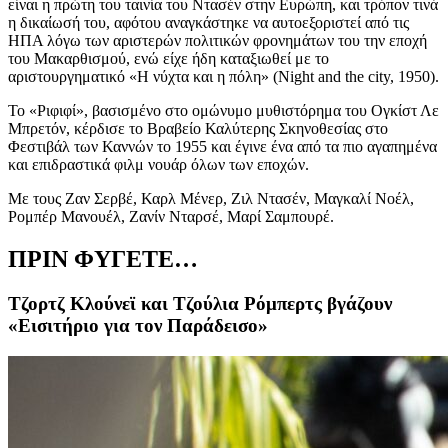
είναι η πρώτη του ταινία
του Ντασέν
στην Ευρώπη, και τρόπον τινά
η δικαίωσή του, αφότου αναγκάστηκε να αυτοεξοριστεί από τις
ΗΠΑ λόγω των αριστερών πολιτικών φρονημάτων του την εποχή
του Μακαρθισμού, ενώ είχε ήδη καταξιωθεί με το
αριστουργηματικό
«
Η νύχτα και η πόλη
»
(Night and the city, 1950).
Το
«
Ριφιφί
», βασισμένο στο ομώνυμο μυθιστόρημα του Ογκίστ Λε
Μπρετόν,
κέρδισε το Βραβείο Καλύτερης Σκηνοθεσίας στο
Φεστιβάλ των Καννών το 1955 και έγινε ένα από τα πιο αγαπημένα
και επιδραστικά φιλμ νουάρ όλων των εποχών.
Με τους
Ζαν Σερβέ, Καρλ Μένερ, Ζιλ Ντασέν, Μαγκαλί Νοέλ,
Ρομπέρ Μανουέλ, Ζανίν Νταρσέ, Μαρί Σαμπουρέ.
ΠΡΙΝ ΦΥΓΕΤΕ…
Τζορτζ Κλούνεϊ και Τζούλια Ρόμπερτς βγάζουν
«Εισιτήριο για τον Παράδεισο»