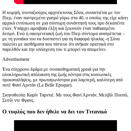
Η κομψή, συνταξιούχος αρχιτέκτονας Σόνα, συναντιέται με τον
Πιερ, έναν παντρεμένο γιατρό γύρω στα 40, ο οποίος της είχε κάνει
αρχικά εντύπωση σε μια σύντομη συνάντησή τους προ
δεκαπέντε
ετών. Υπάρχει αμοιβαία έλξη και ξεκινούν έναν παθιασμένο
δεσμό. Ενώ η οικογενειακή ζωή του Πιερ σύντομα ανατρέπεται –
με τη γυναίκα του να δυσπιστεί για τη διαφορά ηλικίας -η Σόνα
παλεύει με αισθήματα που πίστευε ότι ανήκαν οριστικά στο
παρελθόν και την υπόσχεση του τι μπορεί να απομείνει.
Advertisement
Ένα σύγχρονο δράμα με συναισθηματική χροιά για την
ολοκληρωτική απόλαυση της ζωής κόντρα στις κοινωνικές
προκαταλήψεις, με πρωταγωνίστρια μια λαμπερή, καλύτερη από
ποτέ Φανί Αρντάν (La Belle Epoque).
Σκηνοθεσία:
Καρίν Ταρντιέ.
Μ
ε τους
Φανί Αρντάν, Μελβίλ Πουπό,
Σεσίλ ντε Φρανς.
Ο τυφλός που δεν ήθελε να δει τον Τιτανικό