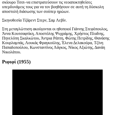
σκίουρο Τσιπ–να επιστρατεύσουν τις νεοαποκτηθείσες
υπερδυνάμεις τους για να τον βοηθήσουν σε αυτή τη δύσκολη
αποστολή διάσωσης των σούπερ ηρώων.
Σκηνοθεσία
Τζάρεντ Στερν, Σαμ Λεβίν.
Στη μεταγλώττιση ακούγονται
οι ηθοποιοί
Γιάννης Στεφόπουλος,
Άννα Κουτσαφτίκη, Αποστόλης Ψυχράμης, Χρήστος Πλαΐνης,
Πηνελόπη Σκαλκώτου, Άντρια Ράπτη, Φώτης Πετρίδης, Θανάσης
Κουρλαμπάς, Λουκάς Φραγκούλης, Έλενα Δελακούρα, Τζίνη
Παπαδοπούλου, Κωνσταντίνος Λάγκος, Νίκος Αξιώτης, Δανάη
Νικολάτου.
Ριφιφί (
1955
)