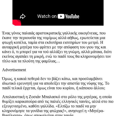
Ένας γόνος παλαιάς αριστοκρατικής γαλλικής οικογένειας, που
έκανε την περιουσία της νομίμως αλλά αήθως, ερωτεύεται μια
φτωχή κοπέλα, ταμία στα εκδοτήρια εισιτηρίων του μετρό. Η
αυταρχική μητέρα του φρίττει με την απόφαση του γιου της και
κάνει ό, τι μπορεί για να τού αλλάξει τη γνώμη, αλλά μάταια, διότι
εκείνος αγαπάει τη μικρή, ενώ το παιδί τους θα κληρονομήσει τον
τίτλο και τα πλούτη της φαμίλιας…
Advertisement
Όμως, η κακιά πεθερά δεν το βάζει κάτω, και προσλαμβάνει
ιδιωτικό ερευνητή για να αποδείξει την απιστία της νύφης της. Το
παιδί τελικά έρχεται, όμως είναι του κυρίου, ή κάποιου άλλου;
Απολαυστική η Ζοσιάν Μπαλασκό στο ρόλο της μητέρας, η οποία
θυμίζει καρικατούρα από τις παλιές ελληνικές ταινίες, αλλά στο πιο
εξευγενισμένο, καθότι γαλλίδα. «Ελπίζω το παιδί να μην
κληρονόμησε τα γονίδια της φτώχιας!», ανησυχεί η «
M
ητέρα-
Βασίλισσα», όπως αποκαλείται στην ταινία.