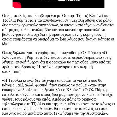
Οι δημοφιλείς -και βραβευμένοι με Όσκαρ- Τζορτζ Κλούνεϊ και
Τζούλια Ρόμπερτς, επανασυνδέονται στη μεγάλη οθόνη στο ρόλο
δυο πρώην ερωτικών συντρόφων, οι οποίοι καταλήγουν ανέλπιστοι
σύμμαχοι, καθώς αναλαμβάνουν από κοινού την αποστολή να
βάλουν φρένο στα σχέδια της ερωτοχτυπημένης κόρης τους, η
οποία ετοιμάζεται να διαπράξει το ίδιο λάθος που έκαναν κάποτε οι
ίδιοι.
Όπως δήλωσε για τα γυρίσματα, ο σκηνοθέτης Ολ Πάρκερ «Ο
Κλούνεϊ και η Ρόμπερτς δεν έκαναν ποτέ περισσότερες από τρεις
λήψεις, επειδή ήξεραν ότι η φρεσκάδα θα περνούσε μόνο από τις
πρώτες αντιδράσεις. Ήταν
ένα
σεμινάριο
στην
κωμική
υποκριτική
»
.
«
Η Τζούλια κι εγώ δεν ψάχναμε απαραίτητα για κάτι που θα
κάναμε μαζί, αλλά, φυσικά, ήταν εύκολο να πούμε «ναι» στην
ευκαιρία να δουλέψουμε ξανά
» λέει ο Κλούνεϊ. «
Ο Ολ Πάρκερ
έστειλε το σενάριο και στους δύο μας ταυτόχρονα και είπε ότι είχε
γράψει τους ρόλους για εμάς. Αμέσως μόλις το διάβασα,
τηλεφώνησα στη Τζούλια και της είπα: «Θα το κάνω αν το κάνεις κι
εσύ», κι εκείνη είπε: «Λοιπόν, θα το κάνω αν το κάνεις κι εσύ».
Και λίγο καιρό μετά από αυτό, ξεκινήσαμε για την Αυστραλία
».