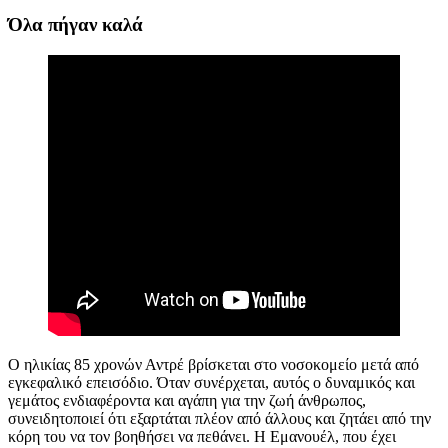
Όλα πήγαν καλά
Ο ηλικίας 85 χρονών Αντρέ
βρίσκεται
στο νοσοκομείο μετά από
εγκεφαλικό επεισόδιο.
Όταν
συνέρχεται
, αυτός ο δυναμικός και
γεμάτος
ενδιαφέροντα και αγάπη για την ζωή άνθρωπος,
συνειδητοποιεί ότι
εξαρτάται πλέον από άλλους
και
ζητάει από
την
κόρη του να τον βοηθήσει να πεθάνει.
Η Εμανουέλ, που έχει