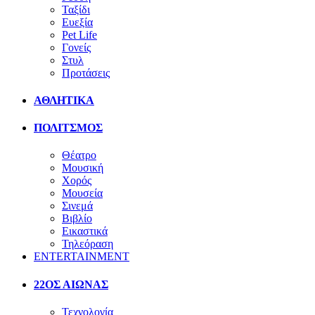
Ταξίδι
Ευεξία
Pet Life
Γονείς
Στυλ
Προτάσεις
ΑΘΛΗΤΙΚΑ
ΠΟΛΙΤΣΜΟΣ
Θέατρο
Μουσική
Χορός
Μουσεία
Σινεμά
Βιβλίο
Εικαστικά
Τηλεόραση
ENTERTAINMENT
22ΟΣ ΑΙΩΝΑΣ
Τεχνολογία