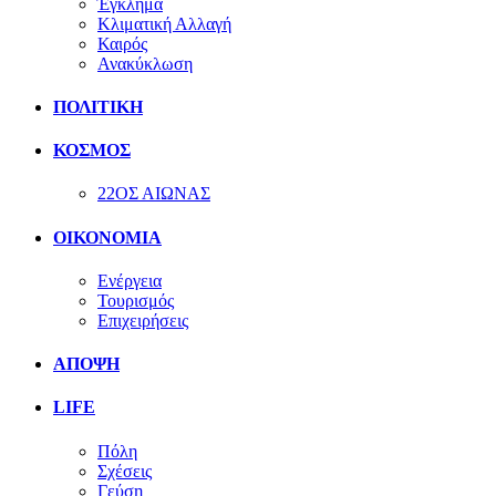
Έγκλημα
Κλιματική Αλλαγή
Καιρός
Ανακύκλωση
ΠΟΛΙΤΙΚΗ
ΚΟΣΜΟΣ
22ΟΣ ΑΙΩΝΑΣ
ΟΙΚΟΝΟΜΙΑ
Ενέργεια
Τουρισμός
Επιχειρήσεις
ΑΠΟΨΗ
LIFE
Πόλη
Σχέσεις
Γεύση