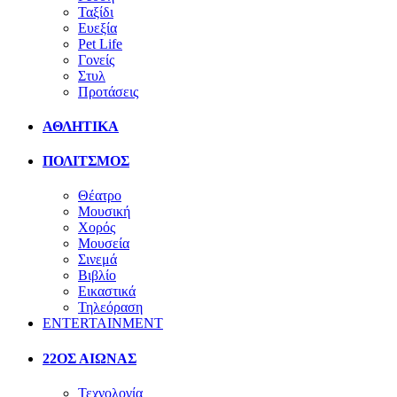
Ταξίδι
Ευεξία
Pet Life
Γονείς
Στυλ
Προτάσεις
ΑΘΛΗΤΙΚΑ
ΠΟΛΙΤΣΜΟΣ
Θέατρο
Μουσική
Χορός
Μουσεία
Σινεμά
Βιβλίο
Εικαστικά
Τηλεόραση
ENTERTAINMENT
22ΟΣ ΑΙΩΝΑΣ
Τεχνολογία