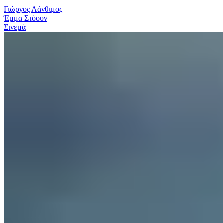
Γιώργος Λάνθιμος
Έμμα Στόουν
Σινεμά