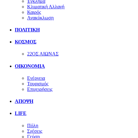
Έγκλημα
Κλιματική Αλλαγή
Καιρός
Ανακύκλωση
ΠΟΛΙΤΙΚΗ
ΚΟΣΜΟΣ
22ΟΣ ΑΙΩΝΑΣ
ΟΙΚΟΝΟΜΙΑ
Ενέργεια
Τουρισμός
Επιχειρήσεις
ΑΠΟΨΗ
LIFE
Πόλη
Σχέσεις
Γεύση