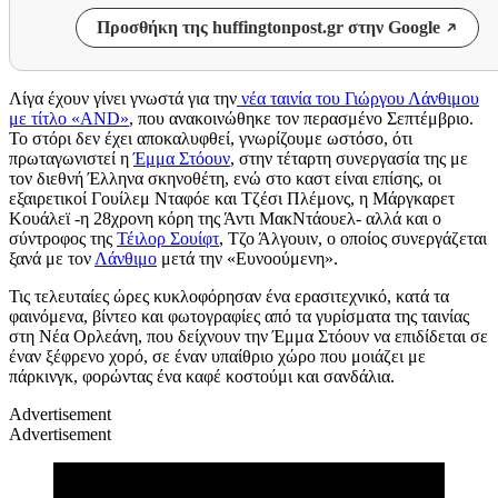
Προσθήκη της huffingtonpost.gr στην Google
Λίγα έχουν γίνει γνωστά για την
νέα ταινία του Γιώργου Λάνθιμου
με τίτλο «AND»
, που ανακοινώθηκε τον περασμένο Σεπτέμβριο.
Το στόρι δεν έχει αποκαλυφθεί, γνωρίζουμε ωστόσο, ότι
πρωταγωνιστεί η
Έμμα Στόουν
, στην τέταρτη συνεργασία της με
τον διεθνή Έλληνα σκηνοθέτη, ενώ στο καστ είναι επίσης, οι
εξαιρετικοί Γουίλεμ Νταφόε και Τζέσι Πλέμονς, η Μάργκαρετ
Κουάλεϊ -η 28χρονη κόρη της Άντι ΜακΝτάουελ- αλλά και ο
σύντροφος της
Τέιλορ Σουίφτ
, Τζο Άλγουιν, ο οποίος συνεργάζεται
ξανά με τον
Λάνθιμο
μετά την «Ευνοούμενη».
Τις τελευταίες ώρες κυκλοφόρησαν ένα ερασιτεχνικό, κατά τα
φαινόμενα, βίντεο και φωτογραφίες από τα γυρίσματα της ταινίας
στη Νέα Ορλεάνη, που δείχνουν την Έμμα Στόουν να επιδίδεται σε
έναν ξέφρενο χορό, σε έναν υπαίθριο χώρο που μοιάζει με
πάρκινγκ, φορώντας ένα καφέ κοστούμι και σανδάλια.
Advertisement
Advertisement