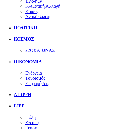
Έγκλημα
Κλιματική Αλλαγή
Καιρός
Ανακύκλωση
ΠΟΛΙΤΙΚΗ
ΚΟΣΜΟΣ
22ΟΣ ΑΙΩΝΑΣ
ΟΙΚΟΝΟΜΙΑ
Ενέργεια
Τουρισμός
Επιχειρήσεις
ΑΠΟΨΗ
LIFE
Πόλη
Σχέσεις
Γεύση