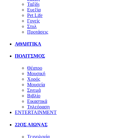
Ταξίδι
Ευεξία
Pet Life
Γονείς
Στυλ
Προτάσεις
ΑΘΛΗΤΙΚΑ
ΠΟΛΙΤΣΜΟΣ
Θέατρο
Μουσική
Χορός
Μουσεία
Σινεμά
Βιβλίο
Εικαστικά
Τηλεόραση
ENTERTAINMENT
22ΟΣ ΑΙΩΝΑΣ
Τεχνολογία