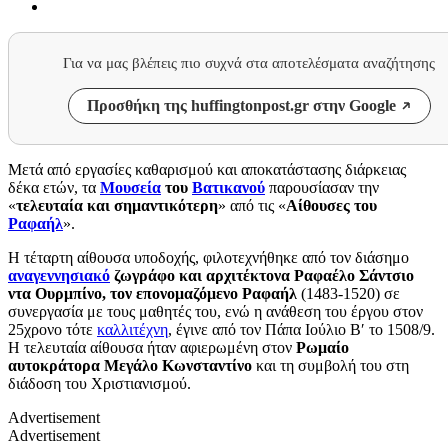
Για να μας βλέπεις πιο συχνά στα αποτελέσματα αναζήτησης
Προσθήκη της huffingtonpost.gr στην Google
Μετά από εργασίες καθαρισμού και αποκατάστασης διάρκειας
δέκα ετών, τα
Μουσεία
του
Βατικανού
παρουσίασαν την
«
τελευταία και σημαντικότερη
» από τις «
Αίθουσες του
Ραφαήλ
».
Η τέταρτη αίθουσα υποδοχής, φιλοτεχνήθηκε από τον διάσημο
αναγεννησιακό
ζωγράφο και αρχιτέκτονα Ραφαέλο Σάντσιο
ντα Ουρμπίνο, τον επονομαζόμενο Ραφαήλ
(1483-1520) σε
συνεργασία με τους μαθητές του, ενώ η ανάθεση του έργου στον
25χρονο τότε
καλλιτέχνη
, έγινε από τον Πάπα Ιούλιο Β′ το 1508/9.
Η τελευταία αίθουσα ήταν αφιερωμένη στον
Ρωμαίο
αυτοκράτορα Μεγάλο Κωνσταντίνο
και τη συμβολή του στη
διάδοση του Χριστιανισμού.
Advertisement
Advertisement