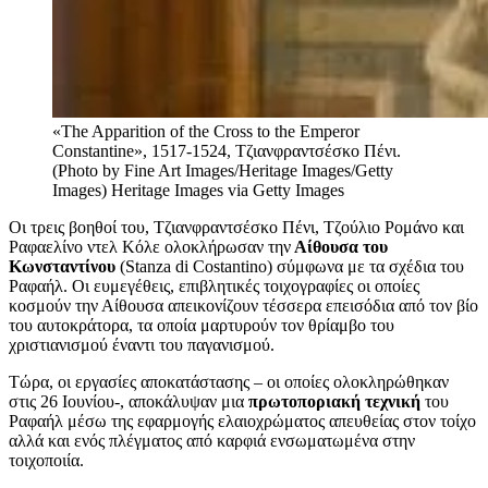
«The Apparition of the Cross to the Emperor
Constantine», 1517-1524, Τζιανφραντσέσκο Πένι.
(Photo by Fine Art Images/Heritage Images/Getty
Images)
Heritage Images via Getty Images
Οι τρεις βοηθοί του, Τζιανφραντσέσκο Πένι, Τζούλιο Ρομάνο και
Ραφαελίνο ντελ Κόλε ολοκλήρωσαν την
Αίθουσα του
Κωνσταντίνου
(Stanza di Costantino) σύμφωνα με τα σχέδια του
Ραφαήλ. Οι ευμεγέθεις, επιβλητικές τοιχογραφίες οι οποίες
κοσμούν την Αίθουσα απεικονίζουν τέσσερα επεισόδια από τον βίο
του αυτοκράτορα, τα οποία μαρτυρούν τον θρίαμβο του
χριστιανισμού έναντι του παγανισμού.
Τώρα, οι εργασίες αποκατάστασης – οι οποίες ολοκληρώθηκαν
στις 26 Ιουνίου-, αποκάλυψαν μια
πρωτοποριακή τεχνική
του
Ραφαήλ
μέσω της εφαρμογής ελαιοχρώματος απευθείας στον τοίχο
αλλά και ενός πλέγματος από καρφιά ενσωματωμένα στην
τοιχοποιία.