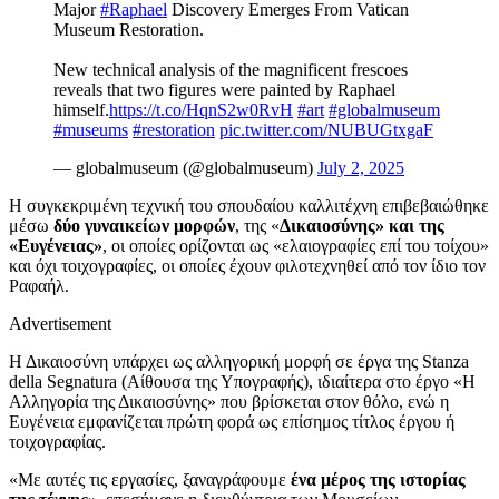
Major
#Raphael
Discovery Emerges From Vatican
Museum Restoration.
New technical analysis of the magnificent frescoes
reveals that two figures were painted by Raphael
himself.
https://t.co/HqnS2w0RvH
#art
#globalmuseum
#museums
#restoration
pic.twitter.com/NUBUGtxgaF
— globalmuseum (@globalmuseum)
July 2, 2025
Η συγκεκριμένη τεχνική του σπουδαίου καλλιτέχνη επιβεβαιώθηκε
μέσω
δύο γυναικείων μορφών
, της «
Δικαιοσύνης» και της
«Ευγένειας»
, οι οποίες ορίζονται ως «ελαιογραφίες επί του τοίχου»
και όχι τοιχογραφίες, οι οποίες έχουν φιλοτεχνηθεί από τον ίδιο τον
Ραφαήλ.
Advertisement
Η Δικαιοσύνη υπάρχει ως αλληγορική μορφή σε έργα της Stanza
della Segnatura (Αίθουσα της Υπογραφής), ιδιαίτερα στο έργο «Η
Αλληγορία της Δικαιοσύνης» που βρίσκεται στον θόλο, ενώ η
Ευγένεια εμφανίζεται πρώτη φορά ως επίσημος τίτλος έργου ή
τοιχογραφίας.
«Με αυτές τις εργασίες, ξαναγράφουμε
ένα μέρος της ιστορίας