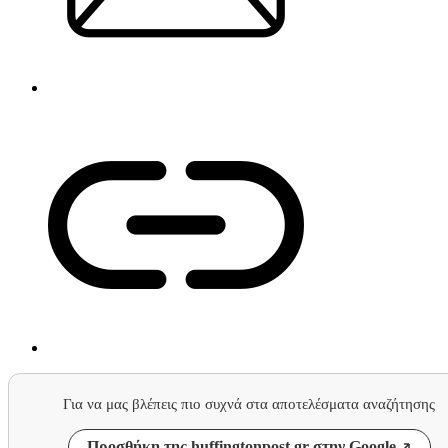
Για να μας βλέπεις πιο συχνά στα αποτελέσματα αναζήτησης
Προσθήκη της huffingtonpost.gr στην Google