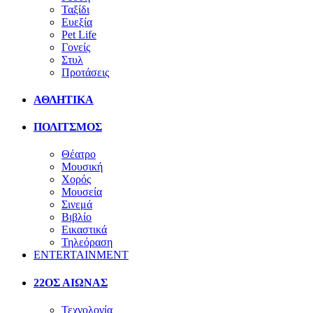
Ταξίδι
Ευεξία
Pet Life
Γονείς
Στυλ
Προτάσεις
ΑΘΛΗΤΙΚΑ
ΠΟΛΙΤΣΜΟΣ
Θέατρο
Μουσική
Χορός
Μουσεία
Σινεμά
Βιβλίο
Εικαστικά
Τηλεόραση
ENTERTAINMENT
22ΟΣ ΑΙΩΝΑΣ
Τεχνολογία