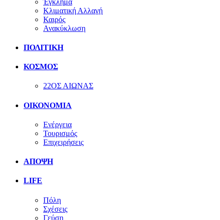
Έγκλημα
Κλιματική Αλλαγή
Καιρός
Ανακύκλωση
ΠΟΛΙΤΙΚΗ
ΚΟΣΜΟΣ
22ΟΣ ΑΙΩΝΑΣ
ΟΙΚΟΝΟΜΙΑ
Ενέργεια
Τουρισμός
Επιχειρήσεις
ΑΠΟΨΗ
LIFE
Πόλη
Σχέσεις
Γεύση