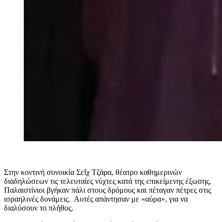
Στην κοντινή συνοικία Σεΐχ Τζάρα, θέατρο καθημερινών
διαδηλώσεων τις τελευταίες νύχτες κατά της επικείμενης έξωσης,
Παλαιστίνιοι βγήκαν πάλι στους δρόμους και πέταγαν πέτρες στις
ισραηλινές δυνάμεις. Αυτές απάντησαν με «αύρα», για να
διαλύσουν το πλήθος.