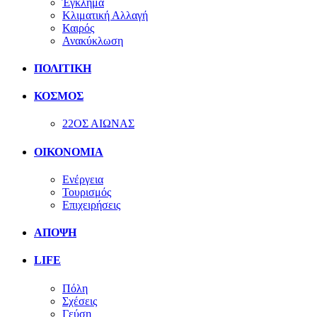
Έγκλημα
Κλιματική Αλλαγή
Καιρός
Ανακύκλωση
ΠΟΛΙΤΙΚΗ
ΚΟΣΜΟΣ
22ΟΣ ΑΙΩΝΑΣ
ΟΙΚΟΝΟΜΙΑ
Ενέργεια
Τουρισμός
Επιχειρήσεις
ΑΠΟΨΗ
LIFE
Πόλη
Σχέσεις
Γεύση