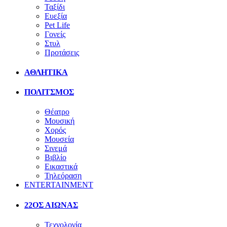
Ταξίδι
Ευεξία
Pet Life
Γονείς
Στυλ
Προτάσεις
ΑΘΛΗΤΙΚΑ
ΠΟΛΙΤΣΜΟΣ
Θέατρο
Μουσική
Χορός
Μουσεία
Σινεμά
Βιβλίο
Εικαστικά
Τηλεόραση
ENTERTAINMENT
22ΟΣ ΑΙΩΝΑΣ
Τεχνολογία