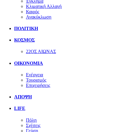
Έγκλημα
Κλιματική Αλλαγή
Καιρός
Ανακύκλωση
ΠΟΛΙΤΙΚΗ
ΚΟΣΜΟΣ
22ΟΣ ΑΙΩΝΑΣ
ΟΙΚΟΝΟΜΙΑ
Ενέργεια
Τουρισμός
Επιχειρήσεις
ΑΠΟΨΗ
LIFE
Πόλη
Σχέσεις
Γεύση