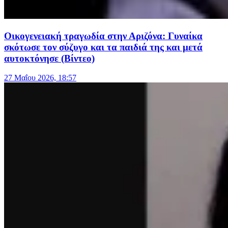
Οικογενειακή τραγωδία στην Αριζόνα: Γυναίκα
σκότωσε τον σύζυγο και τα παιδιά της και μετά
αυτοκτόνησε (Βίντεο)
27 Μαΐου 2026, 18:57