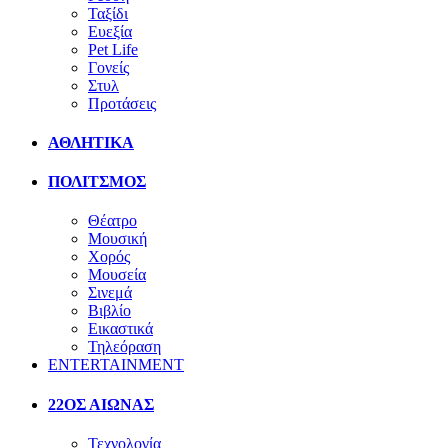
Ταξίδι
Ευεξία
Pet Life
Γονείς
Στυλ
Προτάσεις
ΑΘΛΗΤΙΚΑ
ΠΟΛΙΤΣΜΟΣ
Θέατρο
Μουσική
Χορός
Μουσεία
Σινεμά
Βιβλίο
Εικαστικά
Τηλεόραση
ENTERTAINMENT
22ΟΣ ΑΙΩΝΑΣ
Τεχνολογία