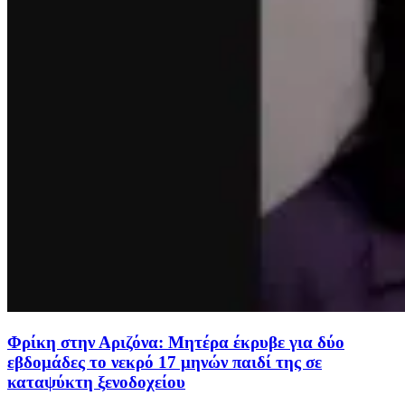
Φρίκη στην Αριζόνα: Μητέρα έκρυβε για δύο
εβδομάδες το νεκρό 17 μηνών παιδί της σε
καταψύκτη ξενοδοχείου