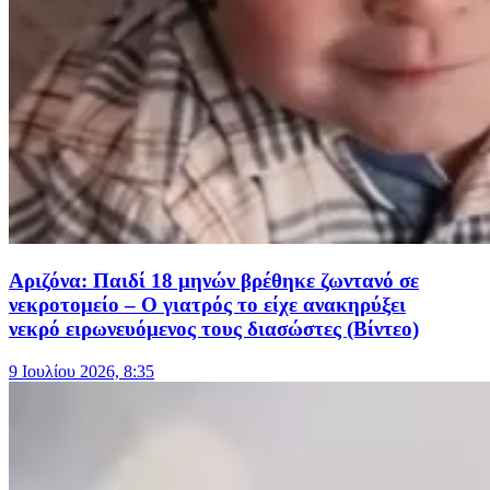
Αριζόνα: Παιδί 18 μηνών βρέθηκε ζωντανό σε
νεκροτομείο – Ο γιατρός το είχε ανακηρύξει
νεκρό ειρωνευόμενος τους διασώστες (Βίντεο)
9 Ιουλίου 2026, 8:35