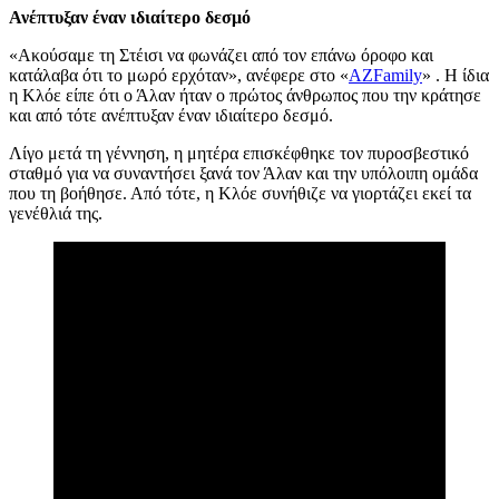
Ανέπτυξαν έναν ιδιαίτερο δεσμό
«Ακούσαμε τη Στέισι να φωνάζει από τον επάνω όροφο και
κατάλαβα ότι το μωρό ερχόταν», ανέφερε στο «
AZFamily
» . Η ίδια
η Κλόε είπε ότι ο Άλαν ήταν ο πρώτος άνθρωπος που την κράτησε
και από τότε ανέπτυξαν έναν ιδιαίτερο δεσμό.
Λίγο μετά τη γέννηση, η μητέρα επισκέφθηκε τον πυροσβεστικό
σταθμό για να συναντήσει ξανά τον Άλαν και την υπόλοιπη ομάδα
που τη βοήθησε. Από τότε, η Κλόε συνήθιζε να γιορτάζει εκεί τα
γενέθλιά της.