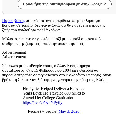
Προσθήκη της huffingtonpost.gr στην Google
Πυροσβέστης
που κάποτε ανταποκρίθηκε σε μια κλήση για
βοήθεια σε τοκετό, δεν φανταζόταν ότι θα παρέμενε μέρος της
ζωής του παιδιού για πολλά χρόνια.
Μάλιστα, έφτασε να γιορτάσει μαζί με το παιδί σημαντικούς
σταθμούς της ζωής της, όπως την αποφοίτηση της.
Advertisement
Advertisement
Σύμφωνα με το «People.com», ο Άλαν Κεντ, σήμερα
συνταξιούχος, στις 15 Φεβρουαρίου 2004 είχε σπεύσει ως
πυροσβέστης τότε σε περιστατικό στο Κολοράντο Σπρινγκς, όπου
βρήκε τη Στέισι Χαντλ έτοιμη να γεννήσει την κόρη της, Κλόε.
Firefighter Helped Deliver a Baby. 22
Years Later, He Traveled 800 Miles to
Attend Her College Graduation
https://t.co/7ZKnYPytfy
— People (@people)
May 3, 2026