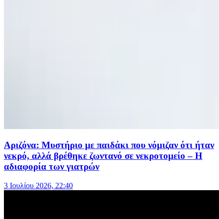
Αριζόνα: Μυστήριο με παιδάκι που νόμιζαν ότι ήταν
νεκρό, αλλά βρέθηκε ζωντανό σε νεκροτομείο – Η
αδιαφορία των γιατρών
3 Ιουλίου 2026, 22:40