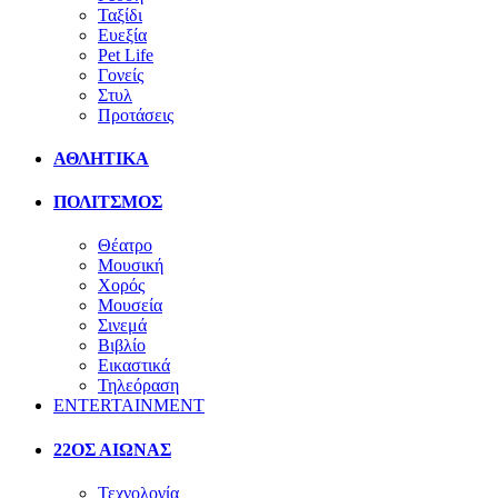
Ταξίδι
Ευεξία
Pet Life
Γονείς
Στυλ
Προτάσεις
ΑΘΛΗΤΙΚΑ
ΠΟΛΙΤΣΜΟΣ
Θέατρο
Μουσική
Χορός
Μουσεία
Σινεμά
Βιβλίο
Εικαστικά
Τηλεόραση
ENTERTAINMENT
22ΟΣ ΑΙΩΝΑΣ
Τεχνολογία