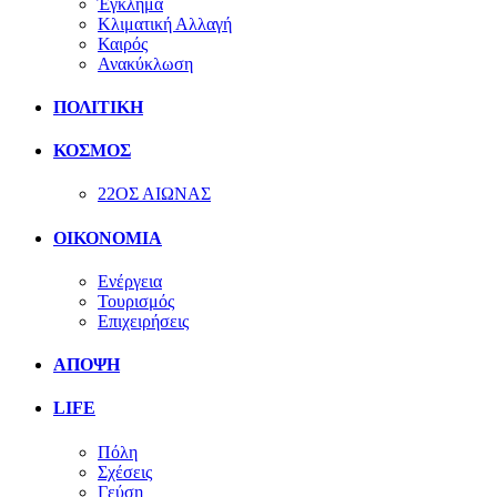
Έγκλημα
Κλιματική Αλλαγή
Καιρός
Ανακύκλωση
ΠΟΛΙΤΙΚΗ
ΚΟΣΜΟΣ
22ΟΣ ΑΙΩΝΑΣ
ΟΙΚΟΝΟΜΙΑ
Ενέργεια
Τουρισμός
Επιχειρήσεις
ΑΠΟΨΗ
LIFE
Πόλη
Σχέσεις
Γεύση