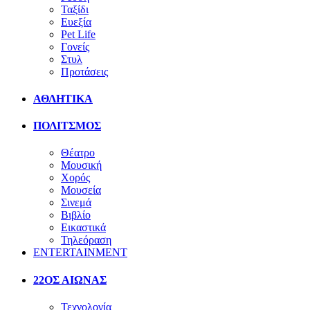
Ταξίδι
Ευεξία
Pet Life
Γονείς
Στυλ
Προτάσεις
ΑΘΛΗΤΙΚΑ
ΠΟΛΙΤΣΜΟΣ
Θέατρο
Μουσική
Χορός
Μουσεία
Σινεμά
Βιβλίο
Εικαστικά
Τηλεόραση
ENTERTAINMENT
22ΟΣ ΑΙΩΝΑΣ
Τεχνολογία