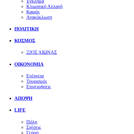
Έγκλημα
Κλιματική Αλλαγή
Καιρός
Ανακύκλωση
ΠΟΛΙΤΙΚΗ
ΚΟΣΜΟΣ
22ΟΣ ΑΙΩΝΑΣ
ΟΙΚΟΝΟΜΙΑ
Ενέργεια
Τουρισμός
Επιχειρήσεις
ΑΠΟΨΗ
LIFE
Πόλη
Σχέσεις
Γεύση