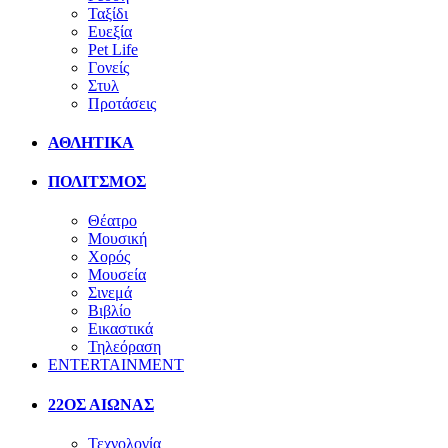
Ταξίδι
Ευεξία
Pet Life
Γονείς
Στυλ
Προτάσεις
ΑΘΛΗΤΙΚΑ
ΠΟΛΙΤΣΜΟΣ
Θέατρο
Μουσική
Χορός
Μουσεία
Σινεμά
Βιβλίο
Εικαστικά
Τηλεόραση
ENTERTAINMENT
22ΟΣ ΑΙΩΝΑΣ
Τεχνολογία