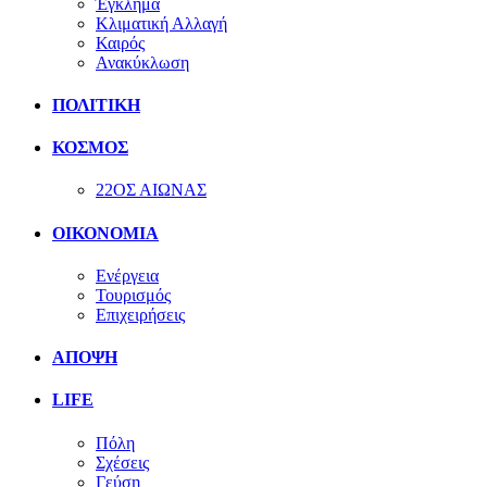
Έγκλημα
Κλιματική Αλλαγή
Καιρός
Ανακύκλωση
ΠΟΛΙΤΙΚΗ
ΚΟΣΜΟΣ
22ΟΣ ΑΙΩΝΑΣ
ΟΙΚΟΝΟΜΙΑ
Ενέργεια
Τουρισμός
Επιχειρήσεις
ΑΠΟΨΗ
LIFE
Πόλη
Σχέσεις
Γεύση