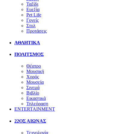
Ταξίδι
Ευεξία
Pet Life
Γονείς
Στυλ
Προτάσεις
ΑΘΛΗΤΙΚΑ
ΠΟΛΙΤΣΜΟΣ
Θέατρο
Μουσική
Χορός
Μουσεία
Σινεμά
Βιβλίο
Εικαστικά
Τηλεόραση
ENTERTAINMENT
22ΟΣ ΑΙΩΝΑΣ
Τεχνολογία