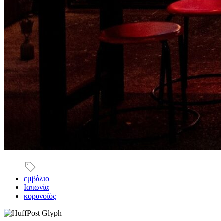
εμβόλιο
Ιαπωνία
κορονοϊός