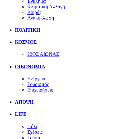
Έγκλημα
Κλιματική Αλλαγή
Καιρός
Ανακύκλωση
ΠΟΛΙΤΙΚΗ
ΚΟΣΜΟΣ
22ΟΣ ΑΙΩΝΑΣ
ΟΙΚΟΝΟΜΙΑ
Ενέργεια
Τουρισμός
Επιχειρήσεις
ΑΠΟΨΗ
LIFE
Πόλη
Σχέσεις
Γεύση