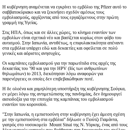
Η κυβέρνηση αναμένεται να εγκρίνει το εμβόλιο της Pfizer αυτό το
σαββατοκύριακο και να ξεκινήσει σχεδόν αμέσως τους
εμβολιασμούς, αρχίζοντας από τους εργαζόμενους στην πρώτη
γραμμή της Υγείας.
Στις ΗΠΑ, όπως και σε άλλες χώρες, το κίνημα εναντίον των
εμβολίων είναι σχετικά νέο και βασίζεται κυρίως στον φόβο του
αυτισμού. Στην Ιαπωνία, αντιθέτως, η επιφυλακτικότητα απέναντι
στα εμβόλια υπάρχει εδώ και δεκαετίες και οφείλεται σε πολύ
γενικές και αόριστες ανησυχίες.
Οι καμπάνιες εμβολιασμού για την παρωτίτιδα στις αρχές της
δεκαετίας του ’90 και για την HPV (Ιός των ανθρωπίνων
θηλωμάτων) to 2013, διεκόπησαν λόγω αναφορών για
παρενέργειες οι οποίες δεν επιβεβαιώθηκαν ποτέ.
Η δε ολοένα και χαμηλότερη υποστήριξη της κυβέρνησης Σούγκα,
εν μέρει λόγω της αντιμετώπισης της πανδημίας, δεν δημιουργεί
αισιοδοξία για την επιτυχία της καμπάνιας του εμβολιασμού
εναντίον του κορονοϊού.
″Στην Ιαπωνία, η εμπιστοσύνη στην κυβέρνηση έχει άμεση σχέση
με την εμπιστοσύνη στα εμβόλια” δήλωσε ο Γιούτζι Γιαμάντα,
γιατρός στο νοσοκομείο Mount Sinai της Ν. Υόρκης, ένας από τους
δέκα νεαρούς γιατρούς που βοήθησαν στη δημιουργία του σκύλου-