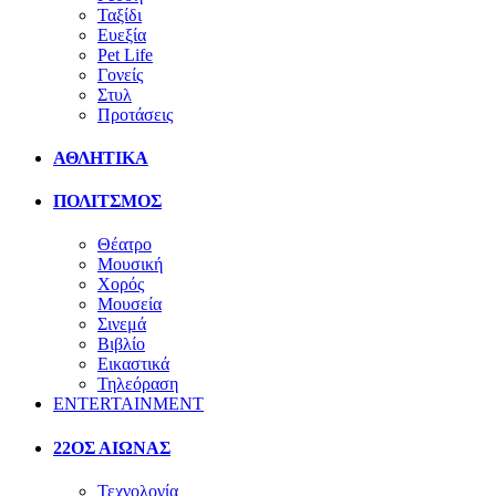
Ταξίδι
Ευεξία
Pet Life
Γονείς
Στυλ
Προτάσεις
ΑΘΛΗΤΙΚΑ
ΠΟΛΙΤΣΜΟΣ
Θέατρο
Μουσική
Χορός
Μουσεία
Σινεμά
Βιβλίο
Εικαστικά
Τηλεόραση
ENTERTAINMENT
22ΟΣ ΑΙΩΝΑΣ
Τεχνολογία