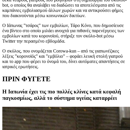
bot, ο οποίος θα αναλάβει να διαδώσει τα αποτελέσματα από τις
καμπάνιες εμβολιασμού άλλων χωρών και να αντικρούσει φήμες
που διακινούνται μέσω κοινωνικών δικτύων.
Ο Ιάπωνας ”τσάρος” των εμβολίων, Τάρο Κόνο, που δημοσίευσε
ένα βίντεο στο οποίο μιλάει ανοιχτά για πιθανές παρενέργειες των
εμβολίων κατά του κορονοϊού, στήριξε τον σκύλο-bot μέσω
Twitter την περασμένο εβδομάδα.
Ο σκύλος, που ονομάζεται Corowa-kun – από τις γιαπωνέζικες
λέξεις ”κορονοϊός” και ”εμβόλιο” – φοράει λευκή στολή γιατρού
και το app που φέρει το όνομά του, δίνει αυτόματες απαντήσεις σε
ιατρικές ερωτήσεις.
ΠΡΙΝ ΦΥΓΕΤΕ
Η Ιαπωνία έχει τις πιο πολλές κλίνες κατά κεφαλή
παγκοσμίως, αλλά το σύστημα υγείας καταρρέει