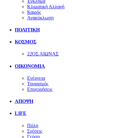
Έγκλημα
Κλιματική Αλλαγή
Καιρός
Ανακύκλωση
ΠΟΛΙΤΙΚΗ
ΚΟΣΜΟΣ
22ΟΣ ΑΙΩΝΑΣ
ΟΙΚΟΝΟΜΙΑ
Ενέργεια
Τουρισμός
Επιχειρήσεις
ΑΠΟΨΗ
LIFE
Πόλη
Σχέσεις
Γεύση