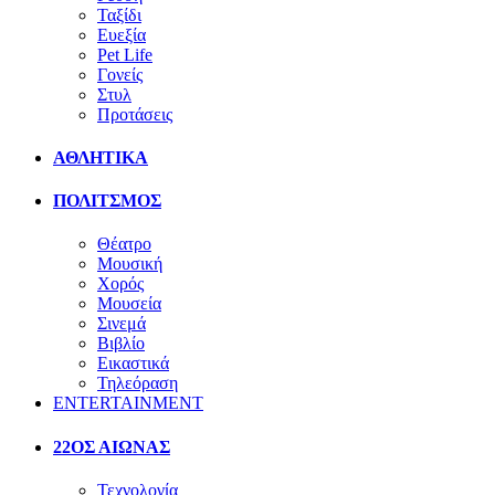
Ταξίδι
Ευεξία
Pet Life
Γονείς
Στυλ
Προτάσεις
ΑΘΛΗΤΙΚΑ
ΠΟΛΙΤΣΜΟΣ
Θέατρο
Μουσική
Χορός
Μουσεία
Σινεμά
Βιβλίο
Εικαστικά
Τηλεόραση
ENTERTAINMENT
22ΟΣ ΑΙΩΝΑΣ
Τεχνολογία