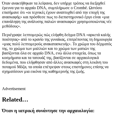
Όταν ανακτήθηκαν τα λείψανα, δεν υπήρχε τρόπος να διεξαχθεί
έρευνα για το αρχαίο DNA, συμπλήρωσε ο Crombé. Ωστόσο
επισήμανε ότι «οι τεχνικές έχουν αναπτυχθεί από την εποχή της
ανασκαφής» και πρόσθεσε πως το διεπιστημονικό έργο είναι «μια
επανάληψη της ανάλυσης παλιών ανασκαφών χρησιμοποιώντας νέε
μεθόδους».
Περιέγραψε λεπτομερώς πώς ελήφθη δείγμα DNA «αρκετά καλής
ποιότητας» από το κρανίο της γυναίκας, επιτρέποντας τη δημιουργία
«μιας πολύ λεπτομερούς ανακατασκευής». Το χρώμα του δέρματός
της, το χρώμα των μαλλιών και το χρώμα των ματιών της
βασίζονται όλα σε αρχαίο DNA, ενώ άλλα στοιχεία, όπως τα
κοσμήματα και τα τατουάζ της, βασίζονται σε αρχαιολογικά
δεδομένα, που ελήφθησαν από άλλες ανασκαφές στη λεκάνη του
ποταμού Μόζα, τα οποία επέτρεψαν στους επιστήμονες επίσης να
σχηματίσουν μια εικόνα της καθημερινής της ζωής.
Advertisement
Related…
Όταν η ιατρική συνάντησε την αρχαιολογία: