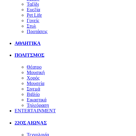
Ταξίδι
Ευεξία
Pet Life
Γονείς
Στυλ
Προτάσεις
ΑΘΛΗΤΙΚΑ
ΠΟΛΙΤΣΜΟΣ
Θέατρο
Μουσική
Χορός
Μουσεία
Σινεμά
Βιβλίο
Εικαστικά
Τηλεόραση
ENTERTAINMENT
22ΟΣ ΑΙΩΝΑΣ
Τεχνολογία