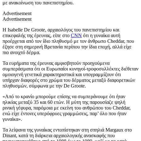
με ανακοίνωση του πανεπιστημίου.
Advertisement
Advertisement
Η Isabelle De Groote, αρχαιολόγος του πανεπιστημίου και
επικεφαλής της έρευνας, είπε στο
CNN
ότι η γυναίκα αυτή
προέρχεται από τον ίδιο πληθυσμό με τον άνθρωπο Cheddar, που
έζησε στη σημερινή Βρετανία περίπου την ίδια εποχή, αλλά είχε
πιο ανοιχτό δέρμα.
Τα ευρήματα της έρευνας αμφισβητούν προηγούμενα
συμπεράσματα ότι οι Ευρωπαίοι κυνηγοί-τροφοσυλλέκτες διέθεταν
ομοιογενή γενετικά χαρακτηριστικά και υπογραμμίζουν ότι
υπήρχαν διαφορές στο χρώμα του δέρματος μεταξύ διαφορετικών
πληθυσμών, σύμφωνα με την De Groote.
«Από το κρανίο μπορούμε επίσης να συμπεράνουμε ότι ήταν
ηλικίας μεταξύ 35 και 60 ετών. Η μύτη της παρουσίαζε ψηλή
ρινική γέφυρα, παρόμοια με εκείνη του ανθρώπου του Cheddar,
ενώ είχε έντονες υπερόφρυες γραμμώσεις, παρ’ όλο που ήταν
γυναίκα».
Τα λείψανα της γυναίκας εντοπίστηκαν στη σπηλιά Margaux στο
Dinant, κατά τη διάρκεια αρχαιολογικής ανασκαφής που