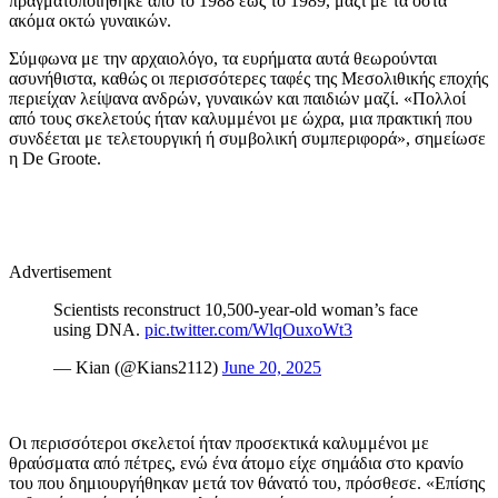
πραγματοποιήθηκε από το 1988 έως το 1989, μαζί με τα οστά
ακόμα οκτώ γυναικών.
Σύμφωνα με την αρχαιολόγο, τα ευρήματα αυτά θεωρούνται
ασυνήθιστα, καθώς οι περισσότερες ταφές της Μεσολιθικής εποχής
περιείχαν λείψανα ανδρών, γυναικών και παιδιών μαζί. «Πολλοί
από τους σκελετούς ήταν καλυμμένοι με ώχρα, μια πρακτική που
συνδέεται με τελετουργική ή συμβολική συμπεριφορά», σημείωσε
η De Groote.
Advertisement
Scientists reconstruct 10,500-year-old woman’s face
using DNA.
pic.twitter.com/WlqOuxoWt3
— Kian (@Kians2112)
June 20, 2025
Οι περισσότεροι σκελετοί ήταν προσεκτικά καλυμμένοι με
θραύσματα από πέτρες, ενώ ένα άτομο είχε σημάδια στο κρανίο
του που δημιουργήθηκαν μετά τον θάνατό του, πρόσθεσε. «Επίσης