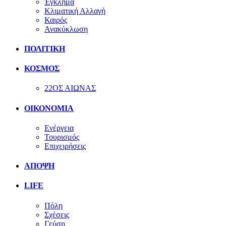
Έγκλημα
Κλιματική Αλλαγή
Καιρός
Ανακύκλωση
ΠΟΛΙΤΙΚΗ
ΚΟΣΜΟΣ
22ΟΣ ΑΙΩΝΑΣ
ΟΙΚΟΝΟΜΙΑ
Ενέργεια
Τουρισμός
Επιχειρήσεις
ΑΠΟΨΗ
LIFE
Πόλη
Σχέσεις
Γεύση