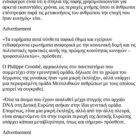
ενδιαφέρον είναι ότι η σπηλιά της ταφής χρησιμοποιούνταν για
αρκετά εκατοντάδες χρόνια, ως περιοχές μνήμης όπου οι άνθρωποι
επέστρεφαν παρά τις μετακινήσεις του ανθρώπου την εποχή που
ήταν κυνηγός» είπε.
Advertisement
«Τα ευρήματα αυτά σύνθετα ταφικά έθιμα και εγείρουν
ενδιαφέροντα ερωτήματα αναφορικά με την κοινωνική δομή και τις
πολιτιστικές πρακτικές αυτής της πρώιμης κοινότητας κυνηγών –
τροφοσυλλεκτών», πρόσθεσε.
Ο Philippe Crombé, αρχαιολόγος στο πανεπιστήμιο που
συμμετέχει στην ερευνητική ομάδα, δήλωσε ότι το χρώμα του
δέρματος της γυναίκας ήταν «μια μικρή έκπληξη», αλλά υπάρχει
μια περιορισμένη ομάδα Μεσολιθικών ανθρώπων με τους οποίους
μπορεί να συγκριθεί.
«Όλα τα άτομα που έχουν αναλυθεί μέχρι στιγμής στο αρχαίο
DNA στη Δυτική Ευρώπη ανήκαν στην ίδια γενετική ομάδα.
Επομένως, είναι μια μικρή έκπληξη, αλλά από την άλλη πλευρά,
είναι αναμενόμενο ότι στην ευρεία περιοχή της Δυτικής Ευρώπης
υπάρχει κάποια μεταβλητότητα, όπως και σήμερα» πρόσθεσε.
Advertisement