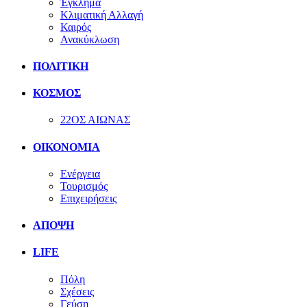
Έγκλημα
Κλιματική Αλλαγή
Καιρός
Ανακύκλωση
ΠΟΛΙΤΙΚΗ
ΚΟΣΜΟΣ
22ΟΣ ΑΙΩΝΑΣ
ΟΙΚΟΝΟΜΙΑ
Ενέργεια
Τουρισμός
Επιχειρήσεις
ΑΠΟΨΗ
LIFE
Πόλη
Σχέσεις
Γεύση