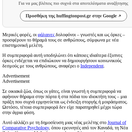
Για να μας βλέπεις πιο συχνά στα αποτελέσματα αναζήτησης
Προσθήκη της huffingtonpost.gr στην Google
Μερικές φορές, οι
φάλαινες
δολοφόνοι – γνωστές και ως όρκες –
προσφέρουν το θήραμά τους σε ανθρώπους, σύμφωνα με νέα
επιστημονική μελέτη.
Η συμπεριφορά αυτή υποδηλώνει ότι κάποιες ιδιαίτερα έξυπνες
όρκες ενδέχεται να επιδιώκουν να δημιουργήσουν κοινωνικούς
δεσμούς με τους ανθρώπους, αναφέρει ο
Independent
.
Advertisement
Advertisement
Σε οικιακά ζώα, όπως οι γάτες, είναι γνωστή η συμπεριφορά να
αφήνουν θήραμα στην πόρτα ή στα πόδια του ιδιοκτήτη τους – μια
πράξη που συχνά ερμηνεύεται ως ένδειξη στοργής ή μοιράσματος.
Ωστόσο, τέτοια συμπεριφορά δεν είχε παρατηρηθεί μέχρι τώρα
στην άγρια φύση.
Αυτό αλλάζει με τη δημοσίευση μιας νέας μελέτης στο
Journal of
Comparative Psychology
, όπου ερευνητές από τον Καναδά, τη Νέα