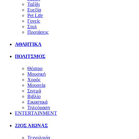
Ταξίδι
Ευεξία
Pet Life
Γονείς
Στυλ
Προτάσεις
ΑΘΛΗΤΙΚΑ
ΠΟΛΙΤΣΜΟΣ
Θέατρο
Μουσική
Χορός
Μουσεία
Σινεμά
Βιβλίο
Εικαστικά
Τηλεόραση
ENTERTAINMENT
22ΟΣ ΑΙΩΝΑΣ
Τεχνολογία