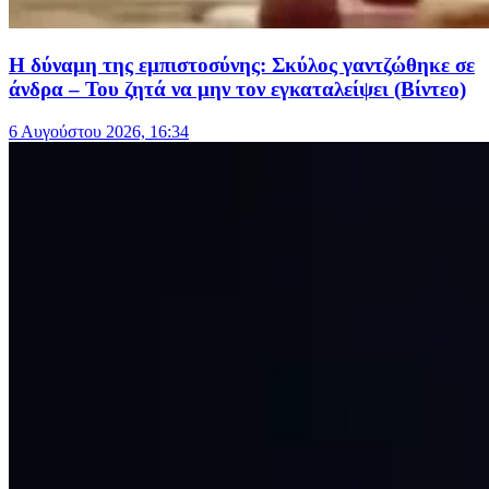
Η δύναμη της εμπιστοσύνης: Σκύλος γαντζώθηκε σε
άνδρα – Του ζητά να μην τον εγκαταλείψει (Βίντεο)
6 Αυγούστου 2026, 16:34