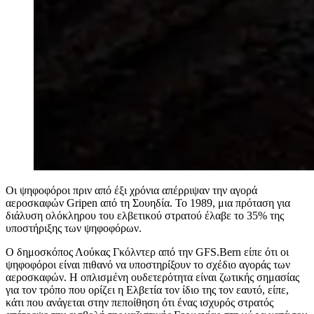
Οι ψηφοφόροι πριν από έξι χρόνια απέρριψαν την αγορά
αεροσκαφών Gripen από τη Σουηδία. Το 1989, μια πρόταση για
διάλυση ολόκληρου του ελβετικού στρατού έλαβε το 35% της
υποστήριξης των ψηφοφόρων.
Ο δημοσκόπος Λούκας Γκόλντερ από την GFS.Bern είπε ότι οι
ψηφοφόροι είναι πιθανό να υποστηρίξουν το σχέδιο αγοράς των
αεροσκαφών. Η οπλισμένη ουδετερότητα είναι ζωτικής σημασίας
για τον τρόπο που ορίζει η Ελβετία τον ίδιο της τον εαυτό, είπε,
κάτι που ανάγεται στην πεποίθηση ότι ένας ισχυρός στρατός