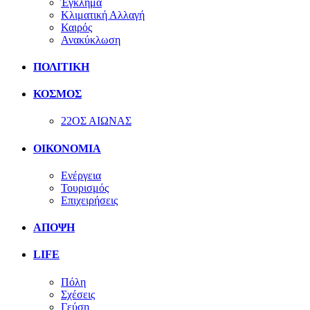
Έγκλημα
Κλιματική Αλλαγή
Καιρός
Ανακύκλωση
ΠΟΛΙΤΙΚΗ
ΚΟΣΜΟΣ
22ΟΣ ΑΙΩΝΑΣ
ΟΙΚΟΝΟΜΙΑ
Ενέργεια
Τουρισμός
Επιχειρήσεις
ΑΠΟΨΗ
LIFE
Πόλη
Σχέσεις
Γεύση