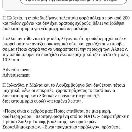
Η Ελβετία, η οποία διεξήγαγε τελευταία φορά πόλεμο πριν από 200
και πλέον χρόνια και δεν έχει ορατούς εχθρούς, θέλει να ξοδέψει
δισεκατομμύρια για νέα μαχητικά αεροσκάφη.
Πολλοί αντιτίθενται στην ιδέα, λέγοντας ότι η ουδέτερη χώρα δεν
μπορεί ούτε να αντέξει οικονομικά ούτε και χρειάζεται να προβεί
σε μια τέτοια αγορά για να υπερασπιστεί την περιοχή των Αλπεων,
την οποία μπορεί να διασχίσει ένα υπερηχητικό τζετ μέσα σε μόλις
10 λεπτά.
Advertisement
Advertisement
Η Ιρλανδία, η Μάλτα και το Λουξεμβούργο δεν διαθέτουν τέτοια
μαχητικά, λένε οι επικριτές, χαρακτηρίζοντας το ποσό των 6
δισεκατομμυρίων ελβετικών φράγκων (περίπου 5,5
δισεκατομμύρια ευρώ) «πεταμένα λεφτά».
«Ποιος είναι ο εχθρός μας; Ποιος επιτίθεται σε μια μικρή,
ουδέτερη χώρα – περιτριγυρισμένη από το ΝΑΤΟ;» διερωτήθηκε η
Πρίσκα Ζάιλερ Γκραφ, βουλευτής των αριστερών
Σοσιαλδημοκρατών. «Είναι πραγματικά παράλογο», πρόσθεσε.