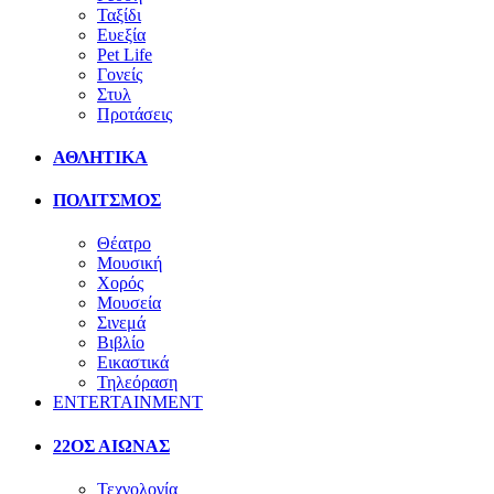
Ταξίδι
Ευεξία
Pet Life
Γονείς
Στυλ
Προτάσεις
ΑΘΛΗΤΙΚΑ
ΠΟΛΙΤΣΜΟΣ
Θέατρο
Μουσική
Χορός
Μουσεία
Σινεμά
Βιβλίο
Εικαστικά
Τηλεόραση
ENTERTAINMENT
22ΟΣ ΑΙΩΝΑΣ
Τεχνολογία