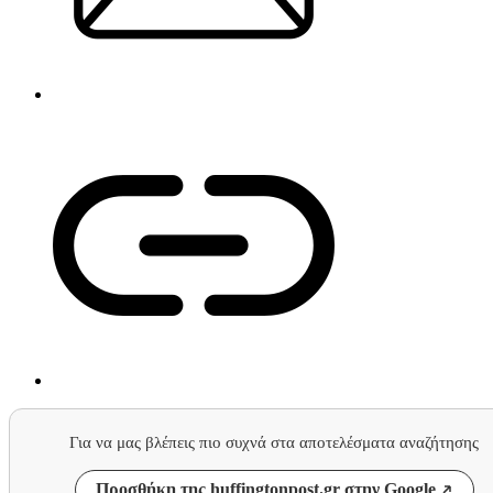
Για να μας βλέπεις πιο συχνά στα αποτελέσματα αναζήτησης
Προσθήκη της huffingtonpost.gr στην Google