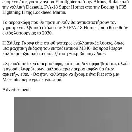
επόμενο έτος για την αγορά Eurofighter από την Airbus, Rafale από
την γαλλική Dassault, F/A-18 Super Hornet από την Boeing ή F35
Lightning II της Lockheed Martin.
Το αεροσκάφη που θα προτιμηθούν θα αντικαταστήσουν τον
γηρασμένο ελβετικό στόλο των 30 F/A-18 Hornets, που θα τεθούν
εκτός λειτουργίας το 2030.
Η Ζάιλερ Γκραφ είπε ότι φθηνότερες εναλλακτικές λύσεις, όπως
μια μαχητική έκδοση του εκπαιδευτικού M346, θα προσέφεραν
καλύτερη αξία από τα υπό εξέταση «ακριβά παιχνίδια».
«Χρειαζόμαστε νέα αεροσκάφη, κάτι που δεν αμφισβητείται, αλλά
η αγορά ελαφρύτερων, απλούστερων αεροσκαφών θα ήταν
αρκετή», είπε. «Θα ήταν καλύτερο να έχουμε ένα Fiat από μια
Maserati» περιέγραψε γλαφυρά.
Advertisement