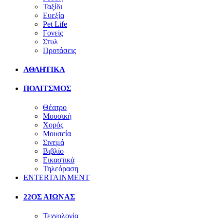
Ταξίδι
Ευεξία
Pet Life
Γονείς
Στυλ
Προτάσεις
ΑΘΛΗΤΙΚΑ
ΠΟΛΙΤΣΜΟΣ
Θέατρο
Μουσική
Χορός
Μουσεία
Σινεμά
Βιβλίο
Εικαστικά
Τηλεόραση
ENTERTAINMENT
22ΟΣ ΑΙΩΝΑΣ
Τεχνολογία