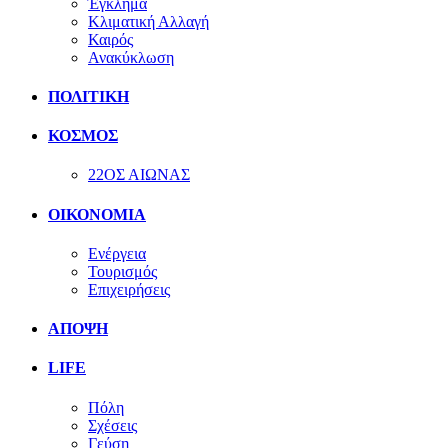
Έγκλημα
Κλιματική Αλλαγή
Καιρός
Ανακύκλωση
ΠΟΛΙΤΙΚΗ
ΚΟΣΜΟΣ
22ΟΣ ΑΙΩΝΑΣ
ΟΙΚΟΝΟΜΙΑ
Ενέργεια
Τουρισμός
Επιχειρήσεις
ΑΠΟΨΗ
LIFE
Πόλη
Σχέσεις
Γεύση