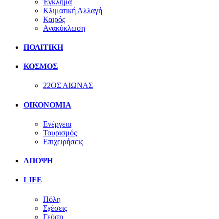
Έγκλημα
Κλιματική Αλλαγή
Καιρός
Ανακύκλωση
ΠΟΛΙΤΙΚΗ
ΚΟΣΜΟΣ
22ΟΣ ΑΙΩΝΑΣ
ΟΙΚΟΝΟΜΙΑ
Ενέργεια
Τουρισμός
Επιχειρήσεις
ΑΠΟΨΗ
LIFE
Πόλη
Σχέσεις
Γεύση