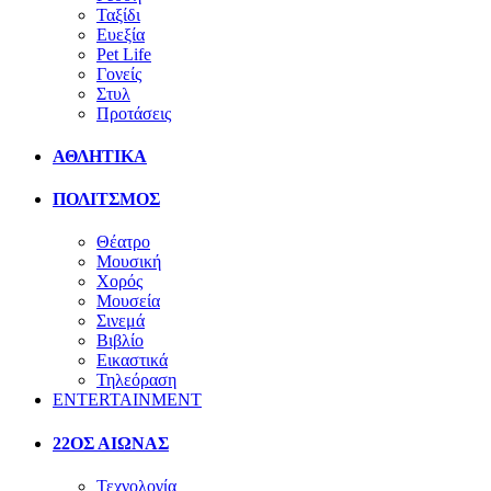
Ταξίδι
Ευεξία
Pet Life
Γονείς
Στυλ
Προτάσεις
ΑΘΛΗΤΙΚΑ
ΠΟΛΙΤΣΜΟΣ
Θέατρο
Μουσική
Χορός
Μουσεία
Σινεμά
Βιβλίο
Εικαστικά
Τηλεόραση
ENTERTAINMENT
22ΟΣ ΑΙΩΝΑΣ
Τεχνολογία