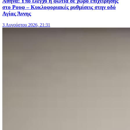
Αθήνα: Υπό έλεγχο η φωτιά σε χώρο επιχείρησης
στο Ρουφ – Κυκλοφοριακές ρυθμίσεις στην οδό
Αγίας Άννης
3 Αυγούστου 2026, 21:31