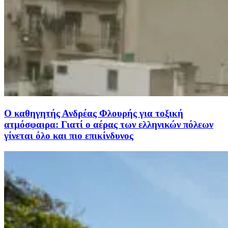
Ο καθηγητής Ανδρέας Φλουρής για τοξική
ατμόσφαιρα: Γιατί ο αέρας των ελληνικών πόλεων
γίνεται όλο και πιο επικίνδυνος