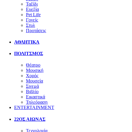
Ταξίδι
Ευεξία
Pet Life
Γονείς
Στυλ
Προτάσεις
ΑΘΛΗΤΙΚΑ
ΠΟΛΙΤΣΜΟΣ
Θέατρο
Μουσική
Χορός
Μουσεία
Σινεμά
Βιβλίο
Εικαστικά
Τηλεόραση
ENTERTAINMENT
22ΟΣ ΑΙΩΝΑΣ
Τεχνολογία