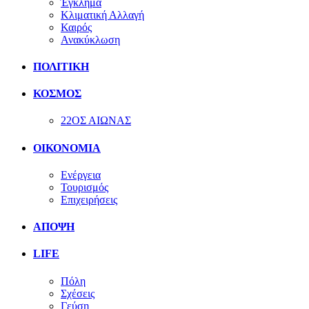
Έγκλημα
Κλιματική Αλλαγή
Καιρός
Ανακύκλωση
ΠΟΛΙΤΙΚΗ
ΚΟΣΜΟΣ
22ΟΣ ΑΙΩΝΑΣ
ΟΙΚΟΝΟΜΙΑ
Ενέργεια
Τουρισμός
Επιχειρήσεις
ΑΠΟΨΗ
LIFE
Πόλη
Σχέσεις
Γεύση