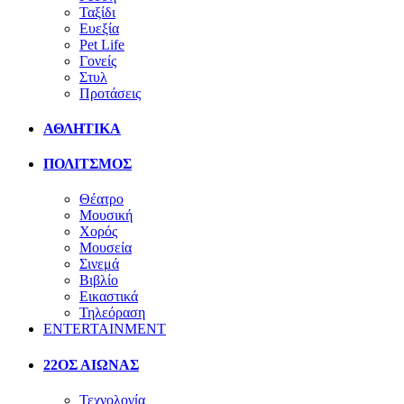
Ταξίδι
Ευεξία
Pet Life
Γονείς
Στυλ
Προτάσεις
ΑΘΛΗΤΙΚΑ
ΠΟΛΙΤΣΜΟΣ
Θέατρο
Μουσική
Χορός
Μουσεία
Σινεμά
Βιβλίο
Εικαστικά
Τηλεόραση
ENTERTAINMENT
22ΟΣ ΑΙΩΝΑΣ
Τεχνολογία