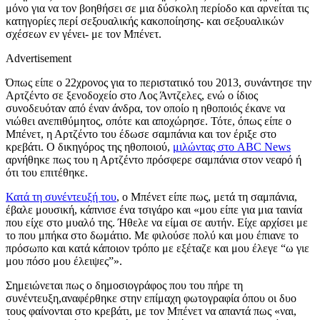
μόνο για να τον βοηθήσει σε μια δύσκολη περίοδο και αρνείται τις
κατηγορίες περί σεξουαλικής κακοποίησης- και σεξουαλικών
σχέσεων εν γένει- με τον Μπένετ.
Advertisement
Όπως είπε ο 22χρονος για το περιστατικό του 2013, συνάντησε την
Αρτζέντο σε ξενοδοχείο στο Λος Άντζελες, ενώ ο ίδιος
συνοδευόταν από έναν άνδρα, τον οποίο η ηθοποιός έκανε να
νιώθει ανεπιθύμητος, οπότε και αποχώρησε. Τότε, όπως είπε ο
Μπένετ, η Αρτζέντο του έδωσε σαμπάνια και τον έριξε στο
κρεβάτι. Ο δικηγόρος της ηθοποιού,
μιλώντας στο
ABC News
αρνήθηκε πως του η Αρτζέντο πρόσφερε σαμπάνια στον νεαρό ή
ότι του επιτέθηκε.
Κατά τη συνέντευξή του
, ο Μπένετ είπε πως, μετά τη σαμπάνια,
έβαλε μουσική, κάπνισε ένα τσιγάρο και «μου είπε για μια ταινία
που είχε στο μυαλό της. Ήθελε να είμαι σε αυτήν. Είχε αρχίσει με
το που μπήκα στο δωμάτιο. Με φιλούσε πολύ και μου έπιανε το
πρόσωπο και κατά κάποιον τρόπο με εξέταζε και μου έλεγε “ω γιε
μου πόσο μου έλειψες”».
Σημειώνεται πως ο δημοσιογράφος που του πήρε τη
συνέντευξη,αναφέρθηκε στην επίμαχη φωτογραφία όπου οι δυο
τους φαίνονται στο κρεβάτι, με τον Μπένετ να απαντά πως «ναι,