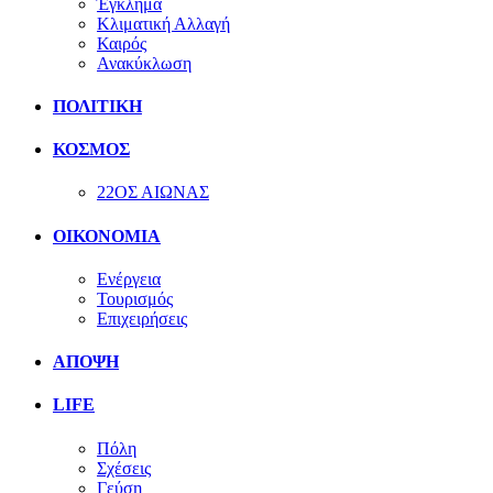
Έγκλημα
Κλιματική Αλλαγή
Καιρός
Ανακύκλωση
ΠΟΛΙΤΙΚΗ
ΚΟΣΜΟΣ
22ΟΣ ΑΙΩΝΑΣ
ΟΙΚΟΝΟΜΙΑ
Ενέργεια
Τουρισμός
Επιχειρήσεις
ΑΠΟΨΗ
LIFE
Πόλη
Σχέσεις
Γεύση