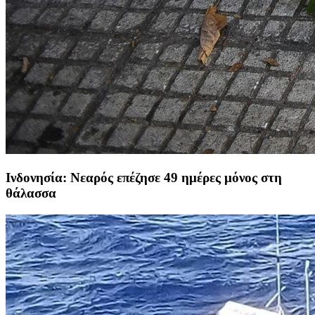
Ινδονησία: Νεαρός επέζησε 49 ημέρες μόνος στη
θάλασσα