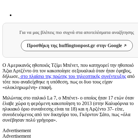
Για να μας βλέπεις πιο συχνά στα αποτελέσματα αναζήτησης
Προσθήκη της huffingtonpost.gr στην Google
Ο Αμερικανός ηθοποιός Τζίμι Μπένετ, που κατηγορεί την ηθοποιό
Άζια Αρτζέντο ότι τον κακοποίησε σεξουαλικά όταν ήταν έφηβος,
δήλωσε,
στο πλαίσιο της πρώτης του τηλεοπτικής συνέντευξης
από
τότε που αναδείχθηκε η υπόθεση, πως οι δυο τους είχαν
«ολοκληρωμένη»
επαφή
.
Μιλώντας στο ιταλικό
La 7
, ο Μπένετ- ο οποίος ήταν 17 ετών όταν
έλαβε χώρα η φερόμενη κακοποίηση το 2013 (στην Καλιφόρνια το
ηλικιακό όριο συναίνεσης είναι τα 18) και η Αρζέντο 37- είπε,
συνοδευόμενος από τον δικηγόρο του, Γκόρντον Σάτο, πως «όλα
συνέβησαν πολύ γρήγορα».
Advertisement
Advertisement