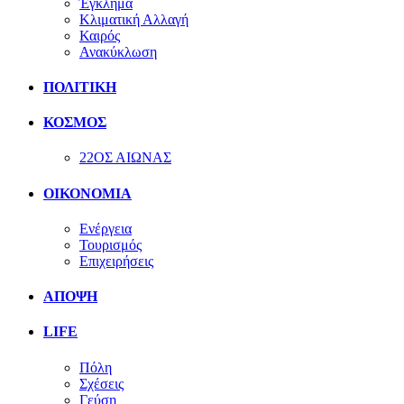
Έγκλημα
Κλιματική Αλλαγή
Καιρός
Ανακύκλωση
ΠΟΛΙΤΙΚΗ
ΚΟΣΜΟΣ
22ΟΣ ΑΙΩΝΑΣ
ΟΙΚΟΝΟΜΙΑ
Ενέργεια
Τουρισμός
Επιχειρήσεις
ΑΠΟΨΗ
LIFE
Πόλη
Σχέσεις
Γεύση