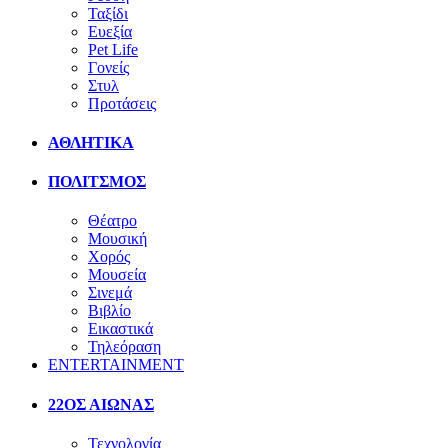
Ταξίδι
Ευεξία
Pet Life
Γονείς
Στυλ
Προτάσεις
ΑΘΛΗΤΙΚΑ
ΠΟΛΙΤΣΜΟΣ
Θέατρο
Μουσική
Χορός
Μουσεία
Σινεμά
Βιβλίο
Εικαστικά
Τηλεόραση
ENTERTAINMENT
22ΟΣ ΑΙΩΝΑΣ
Τεχνολογία