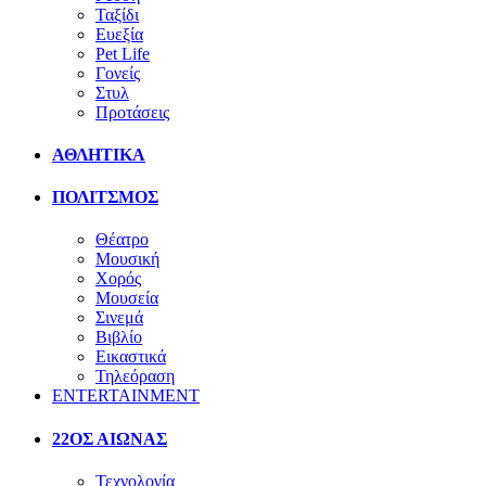
Ταξίδι
Ευεξία
Pet Life
Γονείς
Στυλ
Προτάσεις
ΑΘΛΗΤΙΚΑ
ΠΟΛΙΤΣΜΟΣ
Θέατρο
Μουσική
Χορός
Μουσεία
Σινεμά
Βιβλίο
Εικαστικά
Τηλεόραση
ENTERTAINMENT
22ΟΣ ΑΙΩΝΑΣ
Τεχνολογία