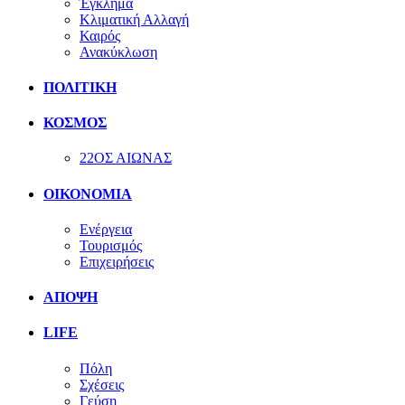
Έγκλημα
Κλιματική Αλλαγή
Καιρός
Ανακύκλωση
ΠΟΛΙΤΙΚΗ
ΚΟΣΜΟΣ
22ΟΣ ΑΙΩΝΑΣ
ΟΙΚΟΝΟΜΙΑ
Ενέργεια
Τουρισμός
Επιχειρήσεις
ΑΠΟΨΗ
LIFE
Πόλη
Σχέσεις
Γεύση