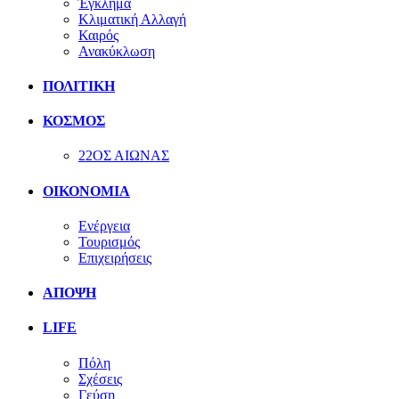
Έγκλημα
Κλιματική Αλλαγή
Καιρός
Ανακύκλωση
ΠΟΛΙΤΙΚΗ
ΚΟΣΜΟΣ
22ΟΣ ΑΙΩΝΑΣ
ΟΙΚΟΝΟΜΙΑ
Ενέργεια
Τουρισμός
Επιχειρήσεις
ΑΠΟΨΗ
LIFE
Πόλη
Σχέσεις
Γεύση