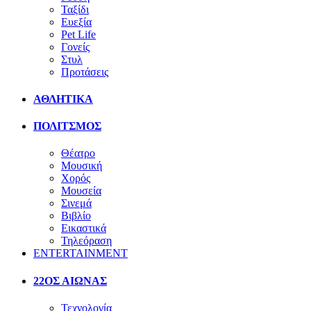
Ταξίδι
Ευεξία
Pet Life
Γονείς
Στυλ
Προτάσεις
ΑΘΛΗΤΙΚΑ
ΠΟΛΙΤΣΜΟΣ
Θέατρο
Μουσική
Χορός
Μουσεία
Σινεμά
Βιβλίο
Εικαστικά
Τηλεόραση
ENTERTAINMENT
22ΟΣ ΑΙΩΝΑΣ
Τεχνολογία