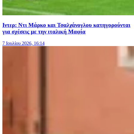
Ιντερ: Ντι Μάρκο και Τσαλχάνογλου κατηγορούνται
για σχέσεις με την ιταλική Μαφία
7 Ιουλίου 2026, 16:14