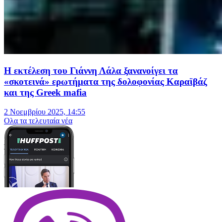
Η εκτέλεση του Γιάννη Λάλα ξανανοίγει τα
«σκοτεινά» ερωτήματα της δολοφονίας Καραϊβάζ
και της Greek mafia
2 Νοεμβρίου 2025, 14:55
Oλα τα τελευταία νέα