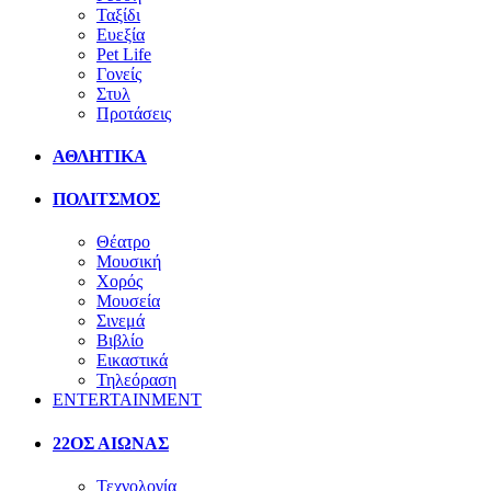
Ταξίδι
Ευεξία
Pet Life
Γονείς
Στυλ
Προτάσεις
ΑΘΛΗΤΙΚΑ
ΠΟΛΙΤΣΜΟΣ
Θέατρο
Μουσική
Χορός
Μουσεία
Σινεμά
Βιβλίο
Εικαστικά
Τηλεόραση
ENTERTAINMENT
22ΟΣ ΑΙΩΝΑΣ
Τεχνολογία