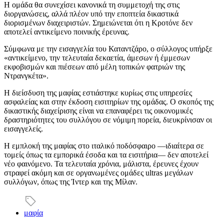
Η ομάδα θα συνεχίσει κανονικά τη συμμετοχή της στις
διοργανώσεις, αλλά πλέον υπό την εποπτεία δικαστικά
διορισμένων διαχειριστών. Σημειώνεται ότι η Κροτόνε δεν
αποτελεί αντικείμενο ποινικής έρευνας.
Σύμφωνα με την εισαγγελία του Καταντζάρο, ο σύλλογος υπήρξε
«αντικείμενο, την τελευταία δεκαετία, άμεσων ή έμμεσων
εκφοβισμών και πιέσεων από μέλη τοπικών φατριών της
Ντρανγκέτα».
Η διείσδυση της μαφίας εστιάστηκε κυρίως στις υπηρεσίες
ασφαλείας και στην έκδοση εισιτηρίων της ομάδας. Ο σκοπός της
δικαστικής διαχείρισης είναι να επαναφέρει τις οικονομικές
δραστηριότητες του συλλόγου σε νόμιμη πορεία, διευκρίνισαν οι
εισαγγελείς.
Η εμπλοκή της μαφίας στο ιταλικό ποδόσφαιρο —ιδιαίτερα σε
τομείς όπως τα εμπορικά έσοδα και τα εισιτήρια— δεν αποτελεί
νέο φαινόμενο. Τα τελευταία χρόνια, μάλιστα, έρευνες έχουν
στραφεί ακόμη και σε οργανωμένες ομάδες ultras μεγάλων
συλλόγων, όπως της Ίντερ και της Μίλαν.
μαφία