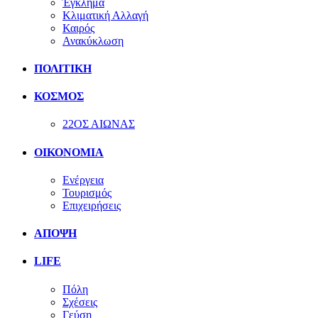
Έγκλημα
Κλιματική Αλλαγή
Καιρός
Ανακύκλωση
ΠΟΛΙΤΙΚΗ
ΚΟΣΜΟΣ
22ΟΣ ΑΙΩΝΑΣ
ΟΙΚΟΝΟΜΙΑ
Ενέργεια
Τουρισμός
Επιχειρήσεις
ΑΠΟΨΗ
LIFE
Πόλη
Σχέσεις
Γεύση