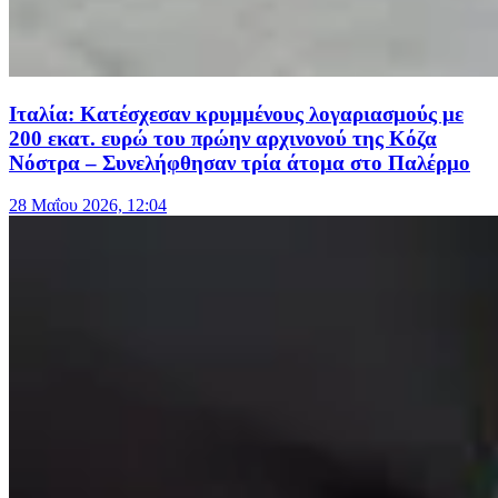
Ιταλία: Κατέσχεσαν κρυμμένους λογαριασμούς με
200 εκατ. ευρώ του πρώην αρχινονού της Κόζα
Νόστρα – Συνελήφθησαν τρία άτομα στο Παλέρμο
28 Μαΐου 2026, 12:04