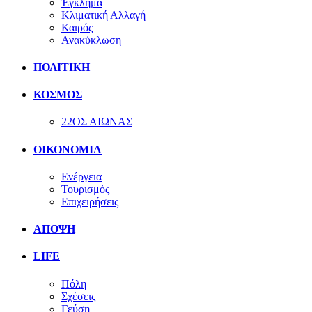
Έγκλημα
Κλιματική Αλλαγή
Καιρός
Ανακύκλωση
ΠΟΛΙΤΙΚΗ
ΚΟΣΜΟΣ
22ΟΣ ΑΙΩΝΑΣ
ΟΙΚΟΝΟΜΙΑ
Ενέργεια
Τουρισμός
Επιχειρήσεις
ΑΠΟΨΗ
LIFE
Πόλη
Σχέσεις
Γεύση