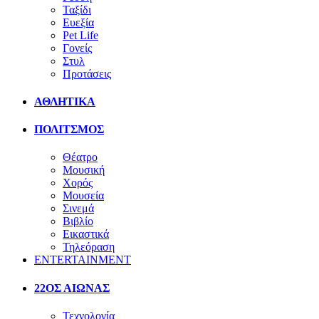
Ταξίδι
Ευεξία
Pet Life
Γονείς
Στυλ
Προτάσεις
ΑΘΛΗΤΙΚΑ
ΠΟΛΙΤΣΜΟΣ
Θέατρο
Μουσική
Χορός
Μουσεία
Σινεμά
Βιβλίο
Εικαστικά
Τηλεόραση
ENTERTAINMENT
22ΟΣ ΑΙΩΝΑΣ
Τεχνολογία