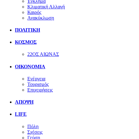
Έγκλημα
Κλιματική Αλλαγή
Καιρός
Ανακύκλωση
ΠΟΛΙΤΙΚΗ
ΚΟΣΜΟΣ
22ΟΣ ΑΙΩΝΑΣ
ΟΙΚΟΝΟΜΙΑ
Ενέργεια
Τουρισμός
Επιχειρήσεις
ΑΠΟΨΗ
LIFE
Πόλη
Σχέσεις
Γεύση