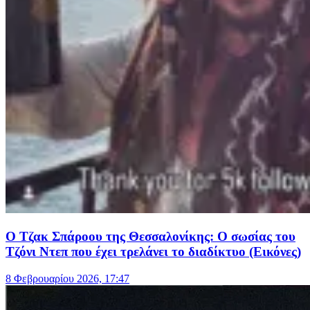
Ο Τζακ Σπάροου της Θεσσαλονίκης: Ο σωσίας του
Τζόνι Ντεπ που έχει τρελάνει το διαδίκτυο (Εικόνες)
8 Φεβρουαρίου 2026, 17:47