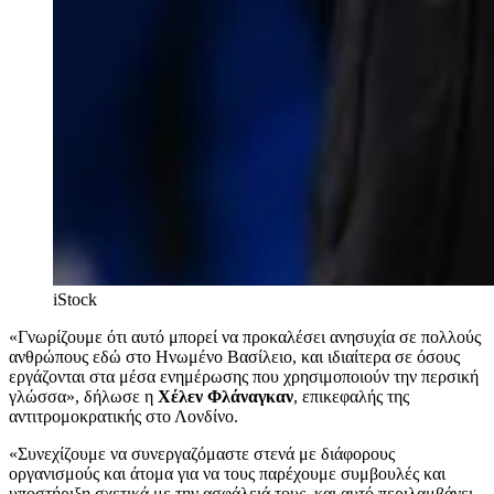
iStock
«Γνωρίζουμε ότι αυτό μπορεί να προκαλέσει ανησυχία σε πολλούς
ανθρώπους εδώ στο Ηνωμένο Βασίλειο, και ιδιαίτερα σε όσους
εργάζονται στα μέσα ενημέρωσης που χρησιμοποιούν την περσική
γλώσσα», δήλωσε η
Χέλεν Φλάναγκαν
, επικεφαλής της
αντιτρομοκρατικής στο Λονδίνο.
«Συνεχίζουμε να συνεργαζόμαστε στενά με διάφορους
οργανισμούς και άτομα για να τους παρέχουμε συμβουλές και
υποστήριξη σχετικά με την ασφάλειά τους, και αυτό περιλαμβάνει