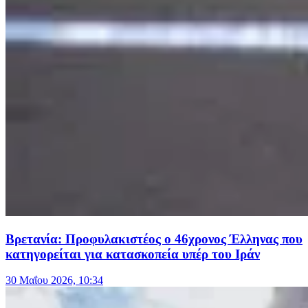
Βρετανία: Προφυλακιστέος ο 46χρονος Έλληνας που
κατηγορείται για κατασκοπεία υπέρ του Ιράν
30 Μαΐου 2026, 10:34