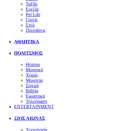
Ταξίδι
Ευεξία
Pet Life
Γονείς
Στυλ
Προτάσεις
ΑΘΛΗΤΙΚΑ
ΠΟΛΙΤΣΜΟΣ
Θέατρο
Μουσική
Χορός
Μουσεία
Σινεμά
Βιβλίο
Εικαστικά
Τηλεόραση
ENTERTAINMENT
22ΟΣ ΑΙΩΝΑΣ
Τεχνολογία