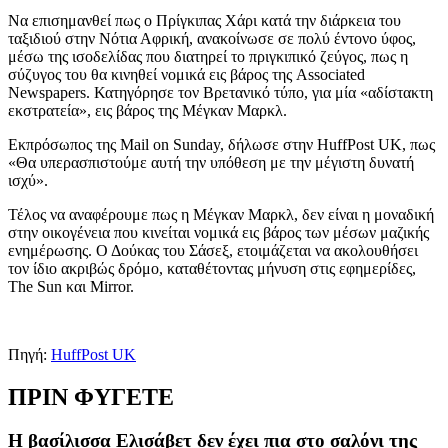
Να επισημανθεί πως ο Πρίγκιπας Χάρι κατά την διάρκεια του
ταξιδιού στην Νότια Αφρική, ανακοίνωσε σε πολύ έντονο ύφος,
μέσω της ισοδελίδας που διατηρεί το πριγκιπικό ζεύγος, πως η
σύζυγος του θα κινηθεί νομικά εις βάρος της Associated
Newspapers. Κατηγόρησε τον Βρετανικό τύπο, για μία «αδίστακτη
εκστρατεία», εις βάρος της Μέγκαν Μαρκλ.
Εκπρόσωπος της Mail on Sunday, δήλωσε στην HuffPost UK, πως
«Θα υπερασπιστούμε αυτή την υπόθεση με την μέγιστη δυνατή
ισχύ».
Τέλος να αναφέρουμε πως η Μέγκαν Μαρκλ, δεν είναι η μοναδική
στην οικογένεια που κινείται νομικά εις βάρος των μέσων μαζικής
ενημέρωσης. Ο Δούκας του Σάσεξ, ετοιμάζεται να ακολουθήσει
τον ίδιο ακριβώς δρόμο, καταθέτοντας μήνυση στις εφημερίδες,
The Sun και Mirror.
Πηγή:
HuffPost UK
ΠΡΙΝ ΦΥΓΕΤΕ
Η βασίλισσα Ελισάβετ δεν έχει πια στο σαλόνι της