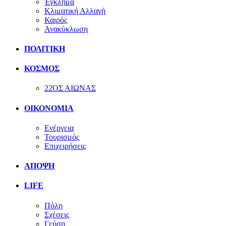
Έγκλημα
Κλιματική Αλλαγή
Καιρός
Ανακύκλωση
ΠΟΛΙΤΙΚΗ
ΚΟΣΜΟΣ
22ΟΣ ΑΙΩΝΑΣ
ΟΙΚΟΝΟΜΙΑ
Ενέργεια
Τουρισμός
Επιχειρήσεις
ΑΠΟΨΗ
LIFE
Πόλη
Σχέσεις
Γεύση