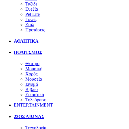
Ταξίδι
Ευεξία
Pet Life
Γονείς
Στυλ
Προτάσεις
ΑΘΛΗΤΙΚΑ
ΠΟΛΙΤΣΜΟΣ
Θέατρο
Μουσική
Χορός
Μουσεία
Σινεμά
Βιβλίο
Εικαστικά
Τηλεόραση
ENTERTAINMENT
22ΟΣ ΑΙΩΝΑΣ
Τεχνολογία