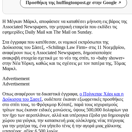
Προσθήκη της huffingtonpost.gr στην Google
Η Μέγκαν Μάρκλ, αποφάσισε να καταθέσει μήνυση εις βάρος της
Associated Newspapers, την μητρική εταιρεία που εκδίδει τις
εφημερίδες Daily Mail και The Mail on Sunday.
Στα έγγραφα που κατέθεσαν, οι νομικοί εκπρόσωποι της
Δούκισσας του Σάσεξ, «Schilings Law Firm» στις 11 Νοεμβρίου,
αναφέρουν πως η Associated Newspapers, δημοσιοποίησε
ανακριβή στοιχεία σχετικά με το νέο της σπίτι, το «baby shower»
στην Νέα Υόρκη, καθώς και τις σχέσεις με τον πατέρα της, Τόμας
Μαρκλ.
Advertisement
Advertisement
Οπως αναφέρουν τα δικαστικά έγγραφα,
ο Πρίγκιπας Χάρι και η
Δούκισσα του Σασεξ
, ουδέποτε έκαναν εξωφρενικές προσθήκες
στο σπίτι τους, το Φρόγκμορ Κότατζ, παρά τους ισχυρισμούς
τρίτων πως έκαναν ειδικές μονώσεις, ύψους 500,000 δολαρίων για
τον ήχο των αεροπλάνων, αλλά και υπέρογκα έξοδα για δημιουργία
χώρου για γιόγκα, την κατασκευή μιας ολόκληρης νέας πτέρυγας
για την μητέρα της, ένα γήπεδο τένις ή την αγορά μιας χάλκινης
μπανιέρας, αξίας 6,500 λιρών.