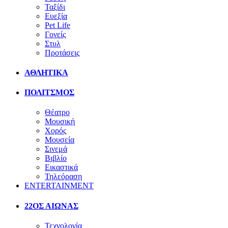
Ταξίδι
Ευεξία
Pet Life
Γονείς
Στυλ
Προτάσεις
ΑΘΛΗΤΙΚΑ
ΠΟΛΙΤΣΜΟΣ
Θέατρο
Μουσική
Χορός
Μουσεία
Σινεμά
Βιβλίο
Εικαστικά
Τηλεόραση
ENTERTAINMENT
22ΟΣ ΑΙΩΝΑΣ
Τεχνολογία