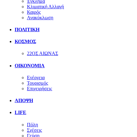
Έγκλημα
Κλιματική Αλλαγή
Καιρός
Ανακύκλωση
ΠΟΛΙΤΙΚΗ
ΚΟΣΜΟΣ
22ΟΣ ΑΙΩΝΑΣ
ΟΙΚΟΝΟΜΙΑ
Ενέργεια
Τουρισμός
Επιχειρήσεις
ΑΠΟΨΗ
LIFE
Πόλη
Σχέσεις
Γεύση