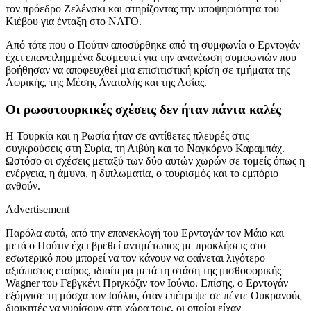
τον πρόεδρο Ζελένσκι και στηρίζοντας την υποψηφιότητα του
Κιέβου για ένταξη στο ΝΑΤΟ.
Από τότε που ο Πούτιν αποσύρθηκε από τη συμφωνία ο Ερντογάν
έχει επανειλημμένα δεσμευτεί για την ανανέωση συμφωνιών που
βοήθησαν να αποφευχθεί μια επισιτιστική κρίση σε τμήματα της
Αφρικής, της Μέσης Ανατολής και της Ασίας.
Οι ρωσοτουρκικές σχέσεις δεν ήταν πάντα καλές
Η Τουρκία και η Ρωσία ήταν σε αντίθετες πλευρές στις
συγκρούσεις στη Συρία, τη Λιβύη και το Ναγκόρνο Καραμπάχ.
Ωστόσο οι σχέσεις μεταξύ των δύο αυτών χωρών σε τομείς όπως η
ενέργεια, η άμυνα, η διπλωματία, ο τουρισμός και το εμπόριο
ανθούν.
Advertisement
Παρόλα αυτά, από την επανεκλογή του Ερντογάν τον Μάιο και
μετά ο Πούτιν έχει βρεθεί αντιμέτωπος με προκλήσεις στο
εσωτερικό που μπορεί να τον κάνουν να φαίνεται λιγότερο
αξιόπιστος εταίρος, ιδιαίτερα μετά τη στάση της μισθοφορικής
Wagner
του Γεβγκένι Πριγκόζιν τον Ιούνιο. Επίσης, ο Ερντογάν
εξόργισε τη μόσχα τον Ιούλιο, όταν επέτρεψε σε πέντε Ουκρανούς
διοικητές να γυρίσουν στη χώρα τους, οι οποίοι είχαν