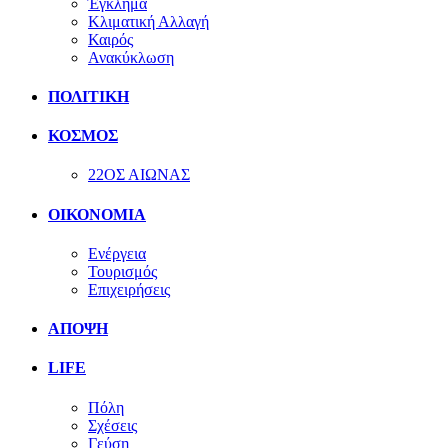
Έγκλημα
Κλιματική Αλλαγή
Καιρός
Ανακύκλωση
ΠΟΛΙΤΙΚΗ
ΚΟΣΜΟΣ
22ΟΣ ΑΙΩΝΑΣ
ΟΙΚΟΝΟΜΙΑ
Ενέργεια
Τουρισμός
Επιχειρήσεις
ΑΠΟΨΗ
LIFE
Πόλη
Σχέσεις
Γεύση