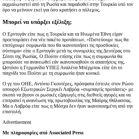
αιχμαλωτιστεί από τη Ρωσία και παραδοθεί στην Τουρκία υπό τον
όρο να μείνουν εκεί για όσο κρατήσει ο πόλεμος.
Μπορεί να υπάρξει εξέλιξη;
Ο Ερντογάν είπε πως η Τουρκία και τα Ηνωμένα Έθνη είχαν
προετοιμάσει ένα νέο πακέτο προτάσεων. «Πιστεύουμε πως θα
επιτύχουμε συμφωνία που θα ικανοποιήσει τις προσδοκίες
σύντομα» είπε ο Ερντογάν μετά τις συνομιλίες της Δευτέρας στο
Σότσι της Ρωσίας. Ο Πούτιν επίσης είπε πως η συμφωνία θα
μπορούσε να ανανεωθεί εάν ικανοποιηθούν οι απαιτήσεις της.
Ωστόσο η Γερμανίδα ΥΠΕΞ Αναλένα Μπέρμποκ είπε ότι το
παιχνίδι του Πούτιν με τη συμφωνία ήταν κυνικό.
Ο γγ του ΟΗΕ, Αντόνιο Γκουτέρες, πρόσφατα έστειλε στον Ρώσο
υπουργό Εξωτερικών Σεργκέι Λαβρόφ «συμπαγείς προτάσεις» με
σκοπό να βγουν οι ρωσικές εξαγωγές στις διεθνείς αγορές και να
επιτραπεί η ανανέωση της πρωτοβουλίας της Μαύρης Θάλασσας.
Μα ο Λαβρόφ είπε πως η Μόσχα δεν ήταν ικανοποιημένη από την
επιστολή.
Advertisement
Με πληροφορίες από
Associated Press