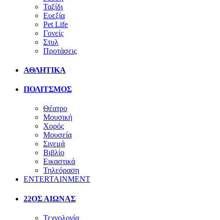
Ταξίδι
Ευεξία
Pet Life
Γονείς
Στυλ
Προτάσεις
ΑΘΛΗΤΙΚΑ
ΠΟΛΙΤΣΜΟΣ
Θέατρο
Μουσική
Χορός
Μουσεία
Σινεμά
Βιβλίο
Εικαστικά
Τηλεόραση
ENTERTAINMENT
22ΟΣ ΑΙΩΝΑΣ
Τεχνολογία