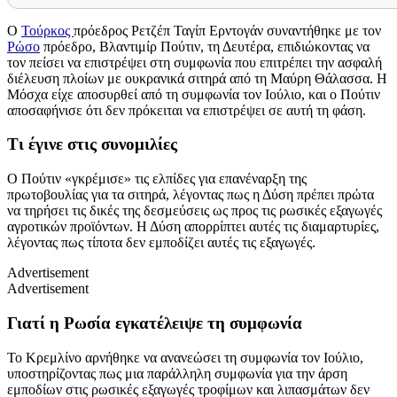
Ο
Τούρκος
πρόεδρος Ρετζέπ Ταγίπ Ερντογάν συναντήθηκε με τον
Ρώσο
πρόεδρο, Βλαντιμίρ Πούτιν, τη Δευτέρα, επιδιώκοντας να
τον πείσει να επιστρέψει στη συμφωνία που επιτρέπει την ασφαλή
διέλευση πλοίων με ουκρανικά σιτηρά από τη Μαύρη Θάλασσα. Η
Μόσχα είχε αποσυρθεί από τη συμφωνία τον Ιούλιο, και ο Πούτιν
αποσαφήνισε ότι δεν πρόκειται να επιστρέψει σε αυτή τη φάση.
Τι έγινε στις συνομιλίες
Ο Πούτιν «γκρέμισε» τις ελπίδες για επανέναρξη της
πρωτοβουλίας για τα σιτηρά, λέγοντας πως η Δύση πρέπει πρώτα
να τηρήσει τις δικές της δεσμεύσεις ως προς τις ρωσικές εξαγωγές
αγροτικών προϊόντων. Η Δύση απορρίπτει αυτές τις διαμαρτυρίες,
λέγοντας πως τίποτα δεν εμποδίζει αυτές τις εξαγωγές.
Advertisement
Advertisement
Γιατί η Ρωσία εγκατέλειψε τη συμφωνία
Το Κρεμλίνο αρνήθηκε να ανανεώσει τη συμφωνία τον Ιούλιο,
υποστηρίζοντας πως μια παράλληλη συμφωνία για την άρση
εμποδίων στις ρωσικές εξαγωγές τροφίμων και λιπασμάτων δεν