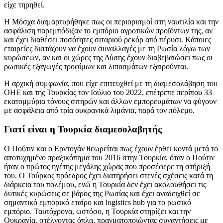
είχε τηρηθεί.
Η
Μόσχα διαμαρτυρήθηκε πως οι περιορισμοί στη ναυτιλία και την
ασφάλιση παρεμπόδιζαν το εμπόριο αγροτικών προϊόντων της, αν
και έχει διαθέσει ποσότητες σιταριού ρεκόρ από πέρυσι. Κάποιες
εταιρείες διστάζουν να έχουν συναλλαγές με τη Ρωσία λόγω των
κυρώσεων, αν και οι χώρες της Δύσης έχουν διαβεβαιώσει πως οι
ρωσικές εξαγωγές τροφίμων και λιπασμάτων εξαιρούνται.
Η αρχική συμφωνία, που είχε επιτευχθεί με τη διαμεσολάβηση του
ΟΗΕ και της Τουρκίας τον Ιούλιο του 2022, επέτρεπε περίπου 33
εκατομμύρια τόνους σιτηρών και άλλων εμπορευμάτων να φύγουν
με ασφάλεια από τρία ουκρανικά λιμάνια, παρά τον πόλεμο.
Γιατί είναι η Τουρκία διαμεσολαβητής
Ο Πούτιν και ο Ερντογάν θεωρείται πως έχουν έρθει κοντά μετά το
αποτυχημένο πραξικόπημα του 2016 στην Τουρκία, όταν ο Πούτιν
ήταν ο πρώτος ηγέτης μεγάλης χώρας που προσέφερε τη στήριξή
του. Ο Τούρκος πρόεδρος έχει διατηρήσει στενές σχέσεις κατά τη
διάρκεια του πολέμου, ενώ η Τουρκία δεν έχει ακολουθήσει τις
δυτικές κυρώσεις σε βάρος της Ρωσίας και έχει αναδειχθεί σε
σημαντικό εμπορικό εταίρο και
logistics hub
για το ρωσικό
εμπόριο. Ταυτόχρονα, ωστόσο, η Τουρκία στηρίζει και την
Ουκρανία, στέλνοντας όπλα, πραγματοποιώντας συναντήσεις με