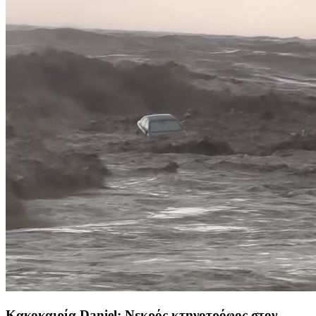
Κακοκαιρία Daniel: Νεκρός κτηνοτρόφος στον