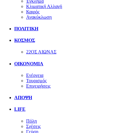
Έγκλημα
Κλιματική Αλλαγή
Καιρός
Ανακύκλωση
ΠΟΛΙΤΙΚΗ
ΚΟΣΜΟΣ
22ΟΣ ΑΙΩΝΑΣ
ΟΙΚΟΝΟΜΙΑ
Ενέργεια
Τουρισμός
Επιχειρήσεις
ΑΠΟΨΗ
LIFE
Πόλη
Σχέσεις
Γεύση