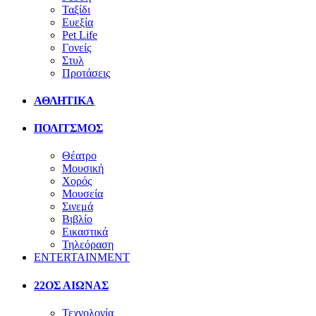
Ταξίδι
Ευεξία
Pet Life
Γονείς
Στυλ
Προτάσεις
ΑΘΛΗΤΙΚΑ
ΠΟΛΙΤΣΜΟΣ
Θέατρο
Μουσική
Χορός
Μουσεία
Σινεμά
Βιβλίο
Εικαστικά
Τηλεόραση
ENTERTAINMENT
22ΟΣ ΑΙΩΝΑΣ
Τεχνολογία