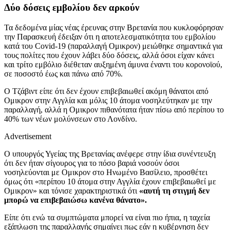
Δύο δόσεις εμβολίου δεν αρκούν
Τα δεδομένα μίας νέας έρευνας στην Βρετανία που κυκλοφόρησαν
την Παρασκευή έδειξαν ότι η αποτελεσματικότητα του εμβολίου
κατά του Covid-19 (παραλλαγή Ομικρον) μειώθηκε σημαντικά για
τους πολίτες που έχουν λάβει δύο δόσεις, αλλά όσοι είχαν κάνει
και τρίτο εμβόλιο διέθεταν αυξημένη άμυνα έναντι του κορονοϊού,
σε ποσοστό έως και πάνω από 70%.
Ο Τζάβιντ είπε ότι δεν έχουν επιβεβαιωθεί ακόμη θάνατοι από
Ομικρον στην Αγγλία και μόλις 10 άτομα νοσηλεύτηκαν με την
παραλλαγή, αλλά η Ομικρον πιθανότατα ήταν πίσω από περίπου το
40% των νέων μολύνσεων στο Λονδίνο.
Advertisement
Ο υπουργός Υγείας της Βρετανίας ανέφερε στην ίδια συνέντευξη
ότι δεν ήταν σίγουρος για το πόσο βαριά νοσούν όσοι
νοσηλεύονται με Ομικρον στο Ηνωμένο Βασίλειο, προσθέτει
όμως ότι «περίπου 10 άτομα στην Αγγλία έχουν επιβεβαιωθεί με
Ομικρον» και τόνισε χαρακτηριστικά ότι
«αυτή τη στιγμή δεν
μπορώ να επιβεβαιώσω κανένα θάνατο».
Είπε ότι ενώ τα συμπτώματα μπορεί να είναι πιο ήπια, η ταχεία
εξάπλωση της παραλλαγής σημαίνει πως εάν η κυβέρνηση δεν