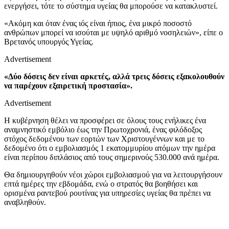
ενεργήσει, τότε το σύστημα υγείας θα μπορούσε να κατακλυστεί.
«Ακόμη και όταν ένας ιός είναι ήπιος, ένα μικρό ποσοστό
ανθρώπων μπορεί να ισούται με υψηλό αριθμό νοσηλειών», είπε ο
Βρετανός υπουργός Υγείας.
Advertisement
«Δύο δόσεις δεν είναι αρκετές, αλλά τρεις δόσεις εξακολουθούν
να παρέχουν εξαιρετική προστασία».
Advertisement
Η κυβέρνηση θέλει να προσφέρει σε όλους τους ενήλικες ένα
αναμνηστικό εμβόλιο έως την Πρωτοχρονιά, ένας φιλόδοξος
στόχος δεδομένου των εορτών των Χριστουγέννων και με το
δεδομένο ότι ο εμβολιασμός 1 εκατομμυρίου ατόμων την ημέρα
είναι περίπου διπλάσιος από τους σημερινούς 530.000 ανά ημέρα.
Θα δημιουργηθούν νέοι χώροι εμβολιασμού για να λειτουργήσουν
επτά ημέρες την εβδομάδα, ενώ ο στρατός θα βοηθήσει και
ορισμένα ραντεβού ρουτίνας για υπηρεσίες υγείας θα πρέπει να
αναβληθούν.