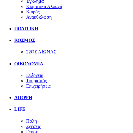
Έγκλημα
Κλιματική Αλλαγή
Καιρός
Ανακύκλωση
ΠΟΛΙΤΙΚΗ
ΚΟΣΜΟΣ
22ΟΣ ΑΙΩΝΑΣ
ΟΙΚΟΝΟΜΙΑ
Ενέργεια
Τουρισμός
Επιχειρήσεις
ΑΠΟΨΗ
LIFE
Πόλη
Σχέσεις
Γεύση