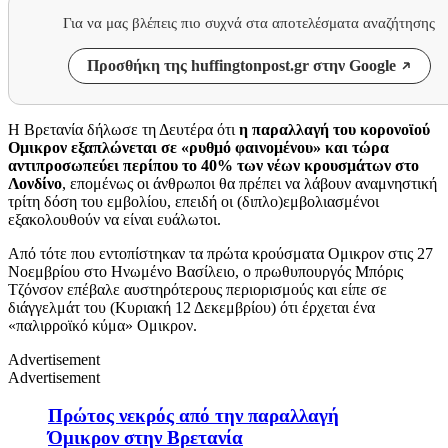
Για να μας βλέπεις πιο συχνά στα αποτελέσματα αναζήτησης
Προσθήκη της huffingtonpost.gr στην Google
Η Βρετανία δήλωσε τη Δευτέρα ότι
η παραλλαγή του κορονοϊού
Ομικρον εξαπλώνεται σε «ρυθμό φαινομένου» και τώρα
αντιπροσωπεύει περίπου το 40% των νέων κρουσμάτων στο
Λονδίνο
, επομένως οι άνθρωποι θα πρέπει να λάβουν αναμνηστική
τρίτη δόση του εμβολίου, επειδή οι (διπλο)εμβολιασμένοι
εξακολουθούν να είναι ευάλωτοι.
Από τότε που εντοπίστηκαν τα πρώτα κρούσματα Ομικρον στις 27
Νοεμβρίου στο Ηνωμένο Βασίλειο, ο πρωθυπουργός Μπόρις
Τζόνσον επέβαλε αυστηρότερους περιορισμούς και είπε σε
διάγγελμάτ του (Κυριακή 12 Δεκεμβρίου) ότι έρχεται ένα
«παλιρροϊκό κύμα» Ομικρον.
Advertisement
Advertisement
Πρώτος νεκρός από την παραλλαγή
Όμικρον στην Βρετανία