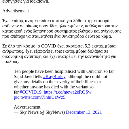
εισηγήσεις για lockdown.
Advertisement
Έχει επίσης αντιμετωπίσει κριτική για λάθη στη μεταφορά
ασθενών σε οίκους φροντίδας ηλικιωμένων, καθώς και για την
κατασκευή ενός δαπανηρού συστήματος ελέγχου και ανίχνευσης
που απέτυχε να σταματήσει ένα θανατηφόρο δεύτερο κύμα.
Σε όλο τον κόσμο, ο COVID έχει σκοτώσει 5,3 εκατομμύρια
ανθρώπους, έχει εξαφανίσει τρισεκατομμύρια δολάρια σε
οικονομική ανάπτυξη και έχει ανατρέψει την κανονικότητα για
πολλούς.
Ten people have been hospitalised with Omicron so far,
Sajid Javid tells
#KayBurley
, although he could not
give any details on the severity of their illness or
whether anyone has died with the variant so
far.
#COVID19
:
https://t.co/mewa2eRQSw
pic.twitter.com/7InhiUzWz5
Advertisement
— Sky News (@SkyNews)
December 13, 2021