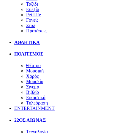
Ταξίδι
Ευεξία
Pet Life
Γονείς
Στυλ
Προτάσεις
ΑΘΛΗΤΙΚΑ
ΠΟΛΙΤΣΜΟΣ
Θέατρο
Μουσική
Χορός
Μουσεία
Σινεμά
Βιβλίο
Εικαστικά
Τηλεόραση
ENTERTAINMENT
22ΟΣ ΑΙΩΝΑΣ
Τεχνολογία