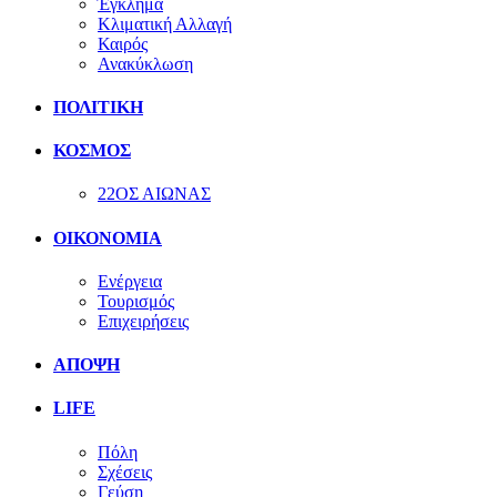
Έγκλημα
Κλιματική Αλλαγή
Καιρός
Ανακύκλωση
ΠΟΛΙΤΙΚΗ
ΚΟΣΜΟΣ
22ΟΣ ΑΙΩΝΑΣ
ΟΙΚΟΝΟΜΙΑ
Ενέργεια
Τουρισμός
Επιχειρήσεις
ΑΠΟΨΗ
LIFE
Πόλη
Σχέσεις
Γεύση