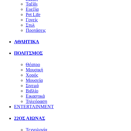
Ταξίδι
Ευεξία
Pet Life
Γονείς
Στυλ
Προτάσεις
ΑΘΛΗΤΙΚΑ
ΠΟΛΙΤΣΜΟΣ
Θέατρο
Μουσική
Χορός
Μουσεία
Σινεμά
Βιβλίο
Εικαστικά
Τηλεόραση
ENTERTAINMENT
22ΟΣ ΑΙΩΝΑΣ
Τεχνολογία