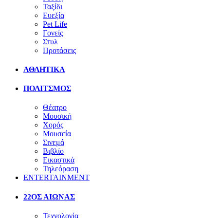
Ταξίδι
Ευεξία
Pet Life
Γονείς
Στυλ
Προτάσεις
ΑΘΛΗΤΙΚΑ
ΠΟΛΙΤΣΜΟΣ
Θέατρο
Μουσική
Χορός
Μουσεία
Σινεμά
Βιβλίο
Εικαστικά
Τηλεόραση
ENTERTAINMENT
22ΟΣ ΑΙΩΝΑΣ
Τεχνολογία