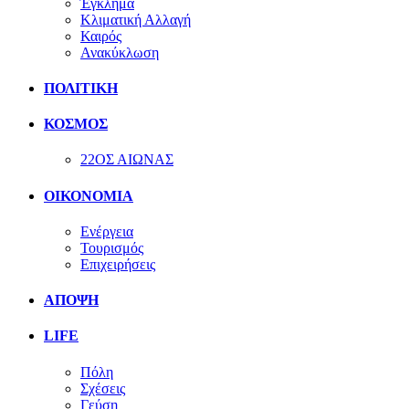
Έγκλημα
Κλιματική Αλλαγή
Καιρός
Ανακύκλωση
ΠΟΛΙΤΙΚΗ
ΚΟΣΜΟΣ
22ΟΣ ΑΙΩΝΑΣ
ΟΙΚΟΝΟΜΙΑ
Ενέργεια
Τουρισμός
Επιχειρήσεις
ΑΠΟΨΗ
LIFE
Πόλη
Σχέσεις
Γεύση