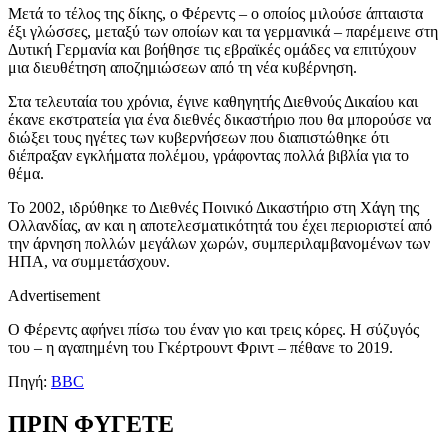
Μετά το τέλος της δίκης, ο Φέρεντς – ο οποίος μιλούσε άπταιστα
έξι γλώσσες, μεταξύ των οποίων και τα γερμανικά – παρέμεινε στη
Δυτική Γερμανία και βοήθησε τις εβραϊκές ομάδες να επιτύχουν
μια διευθέτηση αποζημιώσεων από τη νέα κυβέρνηση.
Στα τελευταία του χρόνια, έγινε καθηγητής Διεθνούς Δικαίου και
έκανε εκστρατεία για ένα διεθνές δικαστήριο που θα μπορούσε να
διώξει τους ηγέτες των κυβερνήσεων που διαπιστώθηκε ότι
διέπραξαν εγκλήματα πολέμου, γράφοντας πολλά βιβλία για το
θέμα.
Το 2002, ιδρύθηκε το Διεθνές Ποινικό Δικαστήριο στη Χάγη της
Ολλανδίας, αν και η αποτελεσματικότητά του έχει περιοριστεί από
την άρνηση πολλών μεγάλων χωρών, συμπεριλαμβανομένων των
ΗΠΑ, να συμμετάσχουν.
Advertisement
Ο Φέρεντς αφήνει πίσω του έναν γιο και τρεις κόρες. Η σύζυγός
του – η αγαπημένη του Γκέρτρουντ Φριντ – πέθανε το 2019.
Πηγή:
BBC
ΠΡΙΝ ΦΥΓΕΤΕ