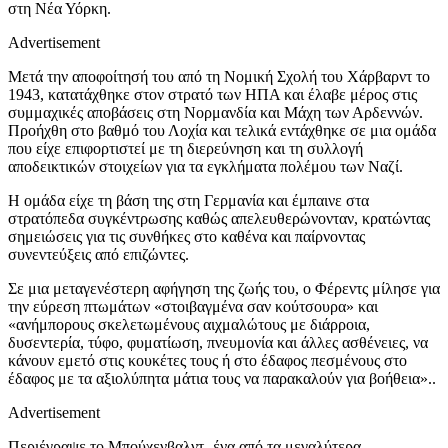
στη Νέα Υόρκη.
Advertisement
Μετά την αποφοίτησή του από τη Νομική Σχολή του Χάρβαρντ το
1943, κατατάχθηκε στον στρατό των ΗΠΑ και έλαβε μέρος στις
συμμαχικές αποβάσεις στη Νορμανδία και Μάχη των Αρδεννών.
Προήχθη στο βαθμό του Λοχία και τελικά εντάχθηκε σε μια ομάδα
που είχε επιφορτιστεί με τη διερεύνηση και τη συλλογή
αποδεικτικών στοιχείων για τα εγκλήματα πολέμου των Ναζί.
Η ομάδα είχε τη βάση της στη Γερμανία και έμπαινε στα
στρατόπεδα συγκέντρωσης καθώς απελευθερώνονταν, κρατώντας
σημειώσεις για τις συνθήκες στο καθένα και παίρνοντας
συνεντεύξεις από επιζώντες.
Σε μια μεταγενέστερη αφήγηση της ζωής του, ο Φέρεντς μίλησε για
την εύρεση πτωμάτων «στοιβαγμένα σαν κούτσουρα» και
«ανήμπορους σκελετωμένους αιχμαλώτους με διάρροια,
δυσεντερία, τύφο, φυματίωση, πνευμονία και άλλες ασθένειες, να
κάνουν εμετό στις κουκέτες τους ή στο έδαφος πεσμένους στο
έδαφος με τα αξιολύπητα μάτια τους να παρακαλούν για βοήθεια»..
Advertisement
Περιέγραψε το Μπούχενβαλντ -ένα από τα μεγαλύτερα