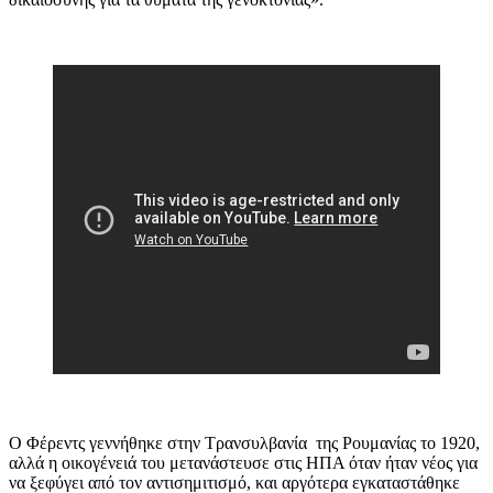
Ο Φέρεντς γεννήθηκε στην Τρανσυλβανία της Ρουμανίας το 1920,
αλλά η οικογένειά του μετανάστευσε στις ΗΠΑ όταν ήταν νέος για
να ξεφύγει από τον αντισημιτισμό, και αργότερα εγκαταστάθηκε