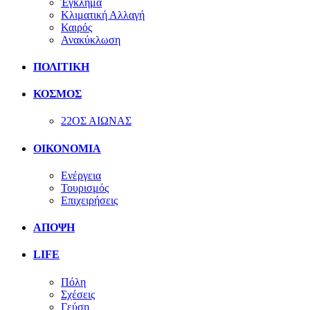
Έγκλημα
Κλιματική Αλλαγή
Καιρός
Ανακύκλωση
ΠΟΛΙΤΙΚΗ
ΚΟΣΜΟΣ
22ΟΣ ΑΙΩΝΑΣ
ΟΙΚΟΝΟΜΙΑ
Ενέργεια
Τουρισμός
Επιχειρήσεις
ΑΠΟΨΗ
LIFE
Πόλη
Σχέσεις
Γεύση