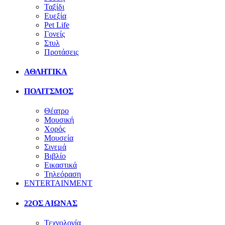
Ταξίδι
Ευεξία
Pet Life
Γονείς
Στυλ
Προτάσεις
ΑΘΛΗΤΙΚΑ
ΠΟΛΙΤΣΜΟΣ
Θέατρο
Μουσική
Χορός
Μουσεία
Σινεμά
Βιβλίο
Εικαστικά
Τηλεόραση
ENTERTAINMENT
22ΟΣ ΑΙΩΝΑΣ
Τεχνολογία