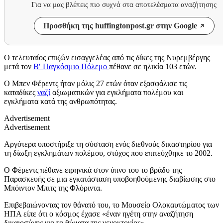
Για να μας βλέπεις πιο συχνά στα αποτελέσματα αναζήτησης
Προσθήκη της huffingtonpost.gr στην Google
Ο τελευταίος επιζών εισαγγελέας από τις δίκες της Νυρεμβέργης
μετά τον
Β′ Παγκόσμιο Πόλεμο
πέθανε σε ηλικία 103 ετών.
Ο Μπεν Φέρεντς ήταν μόλις 27 ετών όταν εξασφάλισε τις
καταδίκες
ναζί
αξιωματικών για εγκλήματα πολέμου και
εγκλήματα κατά της ανθρωπότητας.
Advertisement
Advertisement
Αργότερα υποστήριξε τη σύσταση ενός διεθνούς δικαστηρίου για
τη δίωξη εγκλημάτων πολέμου, στόχος που επιτεύχθηκε το 2002.
Ο Φέρεντς πέθανε ειρηνικά στον ύπνο του το βράδυ της
Παρασκευής σε μια εγκατάσταση υποβοηθούμενης διαβίωσης στο
Μπόιντον Μπιτς της Φλόριντα.
Επιβεβαιώνοντας τον θάνατό του, το Μουσείο Ολοκαυτώματος των
ΗΠΑ είπε ότι ο κόσμος έχασε «έναν ηγέτη στην αναζήτηση
δικαιοσύνης για τα θύματα της γενοκτονίας».