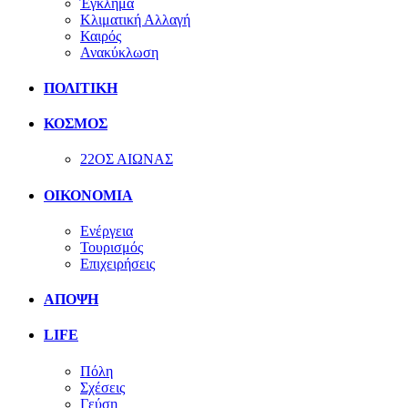
Έγκλημα
Κλιματική Αλλαγή
Καιρός
Ανακύκλωση
ΠΟΛΙΤΙΚΗ
ΚΟΣΜΟΣ
22ΟΣ ΑΙΩΝΑΣ
ΟΙΚΟΝΟΜΙΑ
Ενέργεια
Τουρισμός
Επιχειρήσεις
ΑΠΟΨΗ
LIFE
Πόλη
Σχέσεις
Γεύση