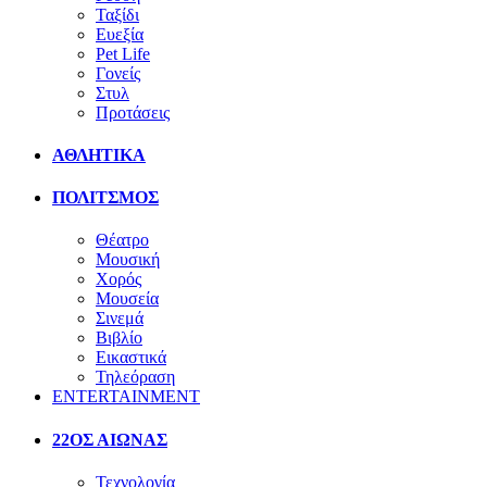
Ταξίδι
Ευεξία
Pet Life
Γονείς
Στυλ
Προτάσεις
ΑΘΛΗΤΙΚΑ
ΠΟΛΙΤΣΜΟΣ
Θέατρο
Μουσική
Χορός
Μουσεία
Σινεμά
Βιβλίο
Εικαστικά
Τηλεόραση
ENTERTAINMENT
22ΟΣ ΑΙΩΝΑΣ
Τεχνολογία