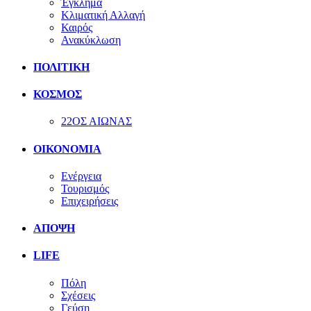
Έγκλημα
Κλιματική Αλλαγή
Καιρός
Ανακύκλωση
ΠΟΛΙΤΙΚΗ
ΚΟΣΜΟΣ
22ΟΣ ΑΙΩΝΑΣ
ΟΙΚΟΝΟΜΙΑ
Ενέργεια
Τουρισμός
Επιχειρήσεις
ΑΠΟΨΗ
LIFE
Πόλη
Σχέσεις
Γεύση