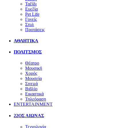
Ταξίδι
Ευεξία
Pet Life
Γονείς
Στυλ
Προτάσεις
ΑΘΛΗΤΙΚΑ
ΠΟΛΙΤΣΜΟΣ
Θέατρο
Μουσική
Χορός
Μουσεία
Σινεμά
Βιβλίο
Εικαστικά
Τηλεόραση
ENTERTAINMENT
22ΟΣ ΑΙΩΝΑΣ
Τεχνολογία