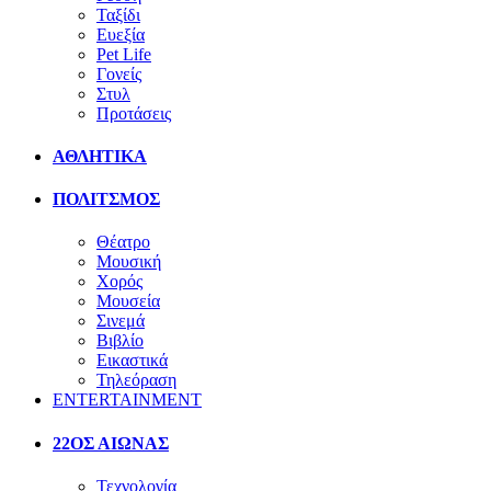
Ταξίδι
Ευεξία
Pet Life
Γονείς
Στυλ
Προτάσεις
ΑΘΛΗΤΙΚΑ
ΠΟΛΙΤΣΜΟΣ
Θέατρο
Μουσική
Χορός
Μουσεία
Σινεμά
Βιβλίο
Εικαστικά
Τηλεόραση
ENTERTAINMENT
22ΟΣ ΑΙΩΝΑΣ
Τεχνολογία