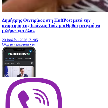
Δημήτρης Φιντιρίκος στη HuffPost μετά την
ανάρτηση της Ιωάννας Τούνη: «Ήρθε η στιγμή να
μιλήσω για όλα»
20 Ιουλίου 2026, 21:05
Oλα τα τελευταία νέα