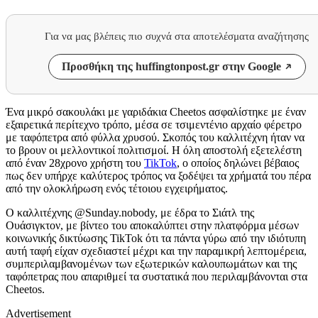
Για να μας βλέπεις πιο συχνά στα αποτελέσματα αναζήτησης
Προσθήκη της huffingtonpost.gr στην Google
Ένα μικρό σακουλάκι με γαριδάκια Cheetos ασφαλίστηκε με έναν
εξαιρετικά περίτεχνο τρόπο, μέσα σε τσιμεντένιο αρχαίο φέρετρο
με ταφόπετρα από φύλλα χρυσού. Σκοπός του καλλιτέχνη ήταν να
το βρουν οι μελλοντικοί πολιτισμοί. Η όλη αποστολή εξετελέστη
από έναν 28χρονο χρήστη του
TikTok
, ο οποίος δηλώνει βέβαιος
πως δεν υπήρχε καλύτερος τρόπος να ξοδέψει τα χρήματά του πέρα
από την ολοκλήρωση ενός τέτοιου εγχειρήματος.
Ο καλλιτέχνης @Sunday.nobody, με έδρα το Σιάτλ της
Ουάσιγκτον, με βίντεο του αποκαλύπτει στην πλατφόρμα μέσων
κοινωνικής δικτύωσης TikTok ότι τα πάντα γύρω από την ιδιότυπη
αυτή ταφή είχαν σχεδιαστεί μέχρι και την παραμικρή λεπτομέρεια,
συμπεριλαμβανομένων των εξωτερικών καλουπωμάτων και της
ταφόπετρας που απαριθμεί τα συστατικά που περιλαμβάνονται στα
Cheetos.
Advertisement