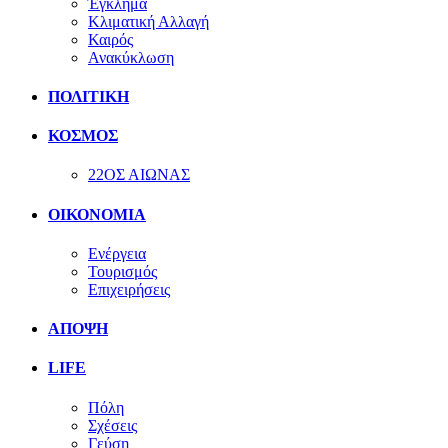
Έγκλημα
Κλιματική Αλλαγή
Καιρός
Ανακύκλωση
ΠΟΛΙΤΙΚΗ
ΚΟΣΜΟΣ
22ΟΣ ΑΙΩΝΑΣ
ΟΙΚΟΝΟΜΙΑ
Ενέργεια
Τουρισμός
Επιχειρήσεις
ΑΠΟΨΗ
LIFE
Πόλη
Σχέσεις
Γεύση