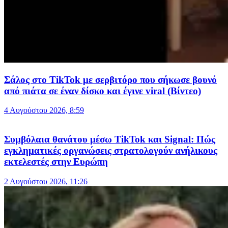
Σάλος στο TikTok με σερβιτόρο που σήκωσε βουνό
από πιάτα σε έναν δίσκο και έγινε viral (Βίντεο)
4 Αυγούστου 2026, 8:59
Συμβόλαια θανάτου μέσω TikTok και Signal: Πώς
εγκληματικές οργανώσεις στρατολογούν ανήλικους
εκτελεστές στην Ευρώπη
2 Αυγούστου 2026, 11:26